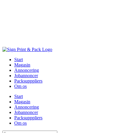
Skip
to
content
Start
Magasin
Annoncering
Jobannoncer
Packsupppliers
Om os
Start
Magasin
Annoncering
Jobannoncer
Packsupppliers
Om os
Søg