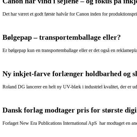
Canon har vind i sejlene – og fokus på in
Det har været et godt første halvår for Canon inden for produktionspri
Bølgepap – transportemballage eller?
Er bølgepap kun en transportemballage eller er det også en reklamepl
Ny inkjet-farve forlænger holdbarhed og s
Roland DG lancerer en helt ny UV-blæk i industriel kvalitet, der er u
Dansk forlag modtager pris for største dig
Forlaget New Era Publications International ApS har modtaget en anerk