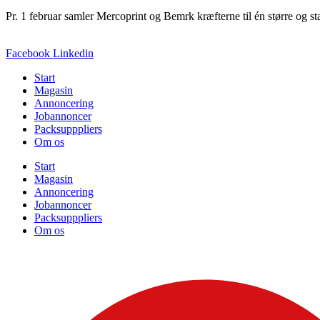
Pr. 1 februar samler Mercoprint og Bemrk kræfterne til én større og
Facebook
Linkedin
Start
Magasin
Annoncering
Jobannoncer
Packsupppliers
Om os
Start
Magasin
Annoncering
Jobannoncer
Packsupppliers
Om os