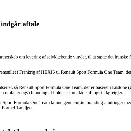
ndgår aftale
skab om levering af selvklæbende vinyler, til at støtte det franske for
emstillet i Frankrig af HEXIS til Renault Sport Formula One Team, den 
ntserier, så Renault Sport Formula One Team, der er baseret i Enstone (
 omfatter også branding af holdets store flåde af logistikkøretøjer.
t Sport Formula One Team kunne gennemføre branding-ændringer med øg
i Formel 1-miljøet.