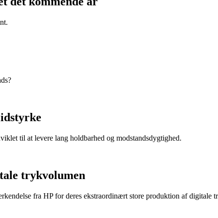
kjet det kommende år
nt.
ads?
lidstyrke
dviklet til at levere lang holdbarhed og modstandsdygtighed.
itale trykvolumen
endelse fra HP for deres ekstraordinært store produktion af digitale t