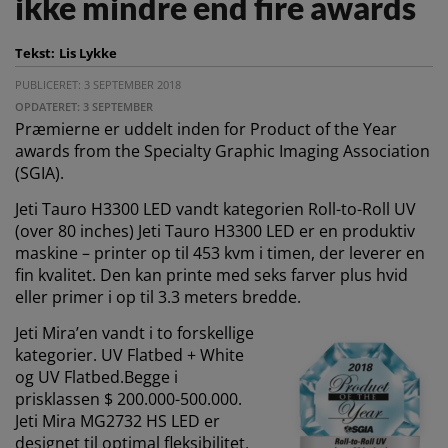
ikke mindre end fire awards
Tekst:
Lis Lykke
PUBLICERET: 3 SEPTEMBER 2018
OPDATERET: 3 SEPTEMBER
Præmierne er uddelt inden for Product of the Year
awards from the Specialty Graphic Imaging Association
(SGIA).
Jeti Tauro H3300 LED vandt kategorien Roll-to-Roll UV
(over 80 inches) Jeti Tauro H3300 LED er en produktiv
maskine – printer op til 453 kvm i timen, der leverer en
fin kvalitet. Den kan printe med seks farver plus hvid
eller primer i op til 3.3 meters bredde.
Jeti Mira’en vandt i to forskellige
kategorier. UV Flatbed + White
og UV Flatbed.Begge i
prisklassen $ 200.000-500.000.
Jeti Mira MG2732 HS LED er
designet til optimal fleksibilitet,