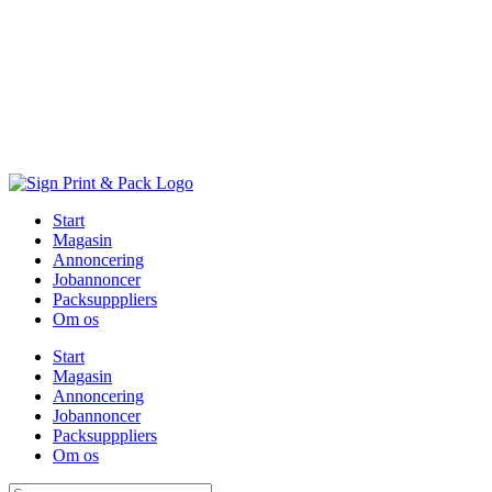
Skip
to
content
Start
Magasin
Annoncering
Jobannoncer
Packsupppliers
Om os
Start
Magasin
Annoncering
Jobannoncer
Packsupppliers
Om os
Søg