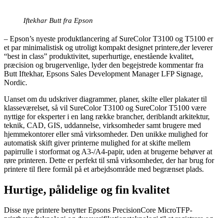
Iftekhar Butt fra Epson
– Epson’s nyeste produktlancering af SureColor T3100 og T5100 er
et par minimalistisk og utroligt kompakt designet printere,der leverer
“best in class” produktivitet, superhurtige, enestående kvalitet,
præcision og brugervenlige, lyder den begejstrede kommentar fra
Butt Iftekhar, Epsons Sales Development Manager LFP Signage,
Nordic.
Uanset om du udskriver diagrammer, planer, skilte eller plakater til
klasseværelset, så vil SureColor T3100 og SureColor T5100 være
nyttige for eksperter i en lang række brancher, deriblandt arkitektur,
teknik, CAD, GIS, uddannelse, virksomheder samt brugere med
hjemmekontorer eller små virksomheder. Den unikke mulighed for
automatisk skift giver printerne mulighed for at skifte mellem
papirrulle i storformat og A3-/A4-papir, uden at brugerne behøver at
røre printeren. Dette er perfekt til små virksomheder, der har brug for
printere til flere formål på et arbejdsområde med begrænset plads.
Hurtige, pålidelige og fin kvalitet
Disse nye printere benytter Epsons PrecisionCore MicroTFP-