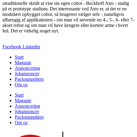
utraditionelle skridt at vise sin egen cobot - Beckhoff Atro - stadig
på et prototype stadium. Det interessante ved Atro er, at det er en
modulært opbygget cobot, så brugeren vælger selv - naturligvis
afhængig af applikationen - om man vil anvende en 4-, 5-, 6- eller 7-
akset robot og om man vil have længere eller kortere arme i hvert
led. Det er virkelig noget nyt.
Facebook
Linkedin
Start
Magasin
Annoncering
Jobannoncer
Packsupppliers
Om os
Start
Magasin
Annoncering
Jobannoncer
Packsupppliers
Om os