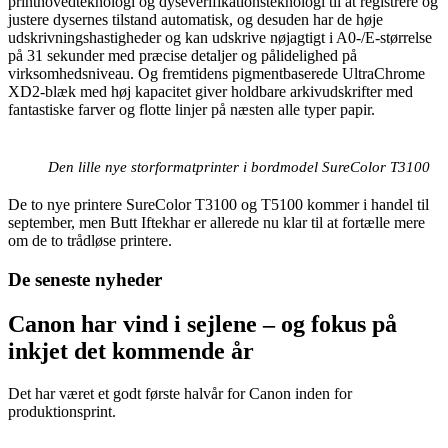
printhovedteknologi og dyseverifikationsteknologi til at registrere og
justere dysernes tilstand automatisk, og desuden har de høje
udskrivningshastigheder og kan udskrive nøjagtigt i A0-/E-størrelse
på 31 sekunder med præcise detaljer og pålidelighed på
virksomhedsniveau. Og fremtidens pigmentbaserede UltraChrome
XD2-blæk med høj kapacitet giver holdbare arkivudskrifter med
fantastiske farver og flotte linjer på næsten alle typer papir.
Den lille nye storformatprinter i bordmodel SureColor T3100
De to nye printere SureColor T3100 og T5100 kommer i handel til
september, men Butt Iftekhar er allerede nu klar til at fortælle mere
om de to trådløse printere.
De seneste nyheder
Canon har vind i sejlene – og fokus på
inkjet det kommende år
Det har været et godt første halvår for Canon inden for
produktionsprint.