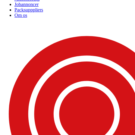
Jobannoncer
Packsupppliers
Om os