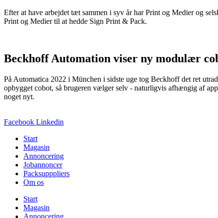
Efter at have arbejdet tæt sammen i syv år har Print og Medier og 
Print og Medier til at hedde Sign Print & Pack.
Beckhoff Automation viser ny modulær co
På Automatica 2022 i München i sidste uge tog Beckhoff det ret utradit
opbygget cobot, så brugeren vælger selv - naturligvis afhængig af appl
noget nyt.
Facebook
Linkedin
Start
Magasin
Annoncering
Jobannoncer
Packsupppliers
Om os
Start
Magasin
Annoncering