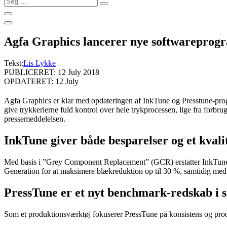
…
Agfa Graphics lancerer nye softwarepro
Tekst:
Lis Lykke
PUBLICERET: 12 July 2018
OPDATERET: 12 July
Agfa Graphics er klar med opdateringen af InkTune og Presstune-pr
give trykkerierne fuld kontrol over hele trykprocessen, lige fra forbru
pressemeddelelsen.
InkTune giver både besparelser og et kvalit
Med basis i ”Grey Component Replacement” (GCR) erstatter InkTun
Generation for at maksimere blækreduktion op til 30 %, samtidig med at
PressTune er et nyt benchmark-redskab i s
Som et produktionsværktøj fokuserer PressTune på konsistens og produ