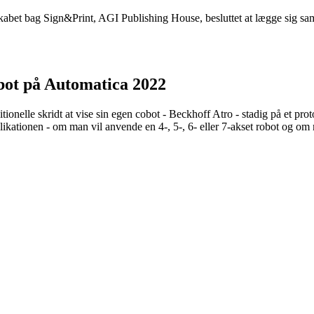
selskabet bag Sign&Print, AGI Publishing House, besluttet at lægge si
bot på Automatica 2022
ionelle skridt at vise sin egen cobot - Beckhoff Atro - stadig på et prot
ikationen - om man vil anvende en 4-, 5-, 6- eller 7-akset robot og om m