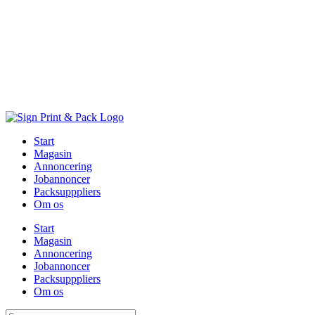
Skip
to
content
Start
Magasin
Annoncering
Jobannoncer
Packsupppliers
Om os
Start
Magasin
Annoncering
Jobannoncer
Packsupppliers
Om os
Søg