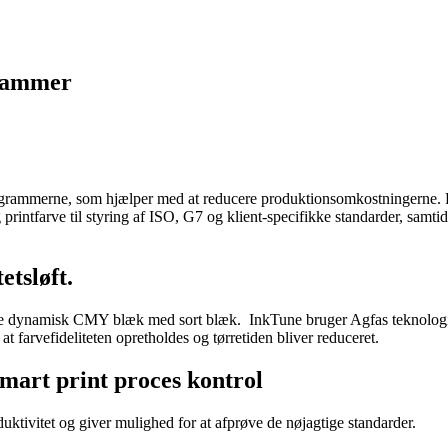
grammer
ogrammerne, som hjælper med at reducere produktionsomkostningerne.
g printfarve til styring af ISO, G7 og klient-specifikke standarder, sam
etsløft.
e dynamisk CMY blæk med sort blæk. InkTune bruger Agfas teknolog
 farvefideliteten opretholdes og tørretiden bliver reduceret.
mart print proces kontrol
ktivitet og giver mulighed for at afprøve de nøjagtige standarder.