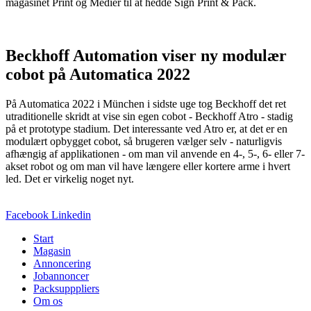
magasinet Print og Medier til at hedde Sign Print & Pack.
Beckhoff Automation viser ny modulær
cobot på Automatica 2022
På Automatica 2022 i München i sidste uge tog Beckhoff det ret
utraditionelle skridt at vise sin egen cobot - Beckhoff Atro - stadig
på et prototype stadium. Det interessante ved Atro er, at det er en
modulært opbygget cobot, så brugeren vælger selv - naturligvis
afhængig af applikationen - om man vil anvende en 4-, 5-, 6- eller 7-
akset robot og om man vil have længere eller kortere arme i hvert
led. Det er virkelig noget nyt.
Facebook
Linkedin
Start
Magasin
Annoncering
Jobannoncer
Packsupppliers
Om os