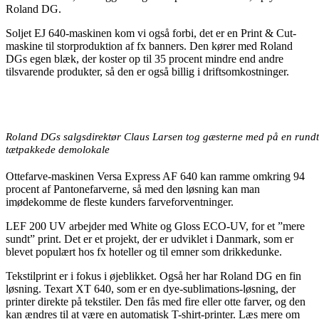
Roland DG.
Soljet EJ 640-maskinen kom vi også forbi, det er en Print & Cut-
maskine til storproduktion af fx banners. Den kører med Roland
DGs egen blæk, der koster op til 35 procent mindre end andre
tilsvarende produkter, så den er også billig i driftsomkostninger.
Roland DGs salgsdirektør Claus Larsen tog gæsterne med på en rundtu
tætpakkede demolokale
Ottefarve-maskinen Versa Express AF 640 kan ramme omkring 94
procent af Pantonefarverne, så med den løsning kan man
imødekomme de fleste kunders farveforventninger.
LEF 200 UV arbejder med White og Gloss ECO-UV, for et ”mere
sundt” print. Det er et projekt, der er udviklet i Danmark, som er
blevet populært hos fx hoteller og til emner som drikkedunke.
Tekstilprint er i fokus i øjeblikket. Også her har Roland DG en fin
løsning. Texart XT 640, som er en dye-sublimations-løsning, der
printer direkte på tekstiler. Den fås med fire eller otte farver, og den
kan ændres til at være en automatisk T-shirt-printer. Læs mere om