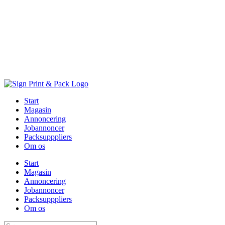
Skip
to
content
Start
Magasin
Annoncering
Jobannoncer
Packsupppliers
Om os
Start
Magasin
Annoncering
Jobannoncer
Packsupppliers
Om os
Søg