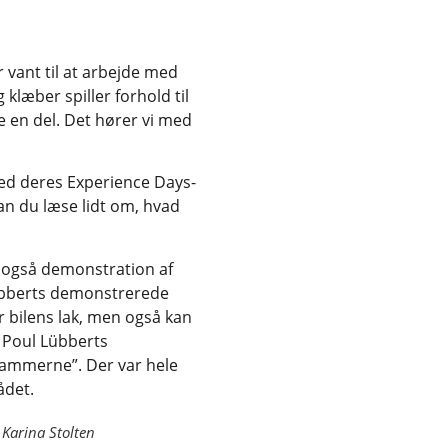
r vant til at arbejde med
g klæber spiller forhold til
e en del. Det hører vi med
ved deres Experience Days-
an du læse lidt om, hvad
r også demonstration af
 Lübberts demonstrerede
 bilens lak, men også kan
. Poul Lübberts
rammerne”. Der var hele
ådet.
Karina Stolten