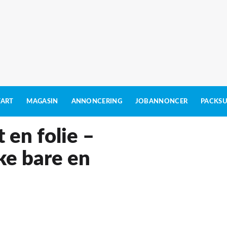
TART
MAGASIN
ANNONCERING
JOBANNONCER
PACKSU
t en folie –
ke bare en