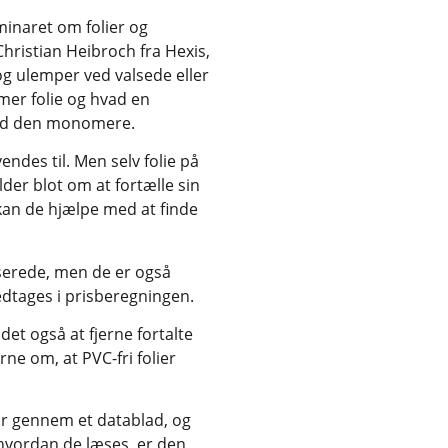
minaret om folier og
hristian Heibroch fra Hexis,
og ulemper ved valsede eller
mer folie og hvad en
end den monomere.
ndes til. Men selv folie på
der blot om at fortælle sin
kan de hjælpe med at finde
serede, men de er også
dtages i prisberegningen.
det også at fjerne fortalte
ne om, at PVC-fri folier
ur gennem et datablad, og
hvordan de læses, er den