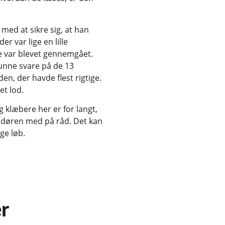
med at sikre sig, at han
r var lige en lille
e var blevet gennemgået.
 kunne svare på de 13
en, der havde flest rigtige.
et lod.
 klæbere her er for langt,
randøren med på råd. Det kan
ge løb.
r