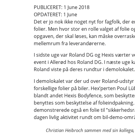
PUBLICERET: 1 June 2018
OPDATERET: 1 June
Det er jo nok ikke noget nyt for fagfolk, der e
folier. Men hvor stor en rolle valget af folie o
opgaven, der skal løses, kan måske overrask
mellemrum fra leverandørerne.
I sidste uge var Roland DG og Hexis værter 
event i Allerød hos Roland DG. I næste uge k
Roland viste på deres rundtur i demolokalet.
I demolokalet var der ud over Roland-udsty
forskellige folier på biler. Hex’perten Poul
blandt andet Hexis Bodyfence, som beskytter
benyttes som beskyttelse af folieindpakning
demonstrerede også en folie til ”sikkerheds
dagen livlig aktivitet rundt om bil-demo-omr
Christian Heibroch sammen med sin kollega, 