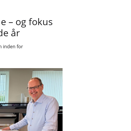
ne – og fokus
de år
n inden for