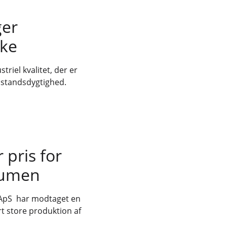
ger
rke
riel kvalitet, der er
odstandsdygtighed.
pris for
olumen
l ApS har modtaget en
t store produktion af