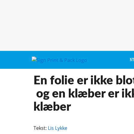
S
En folie er ikke blo
og en klæber er ik
klæber
Tekst:
Lis Lykke