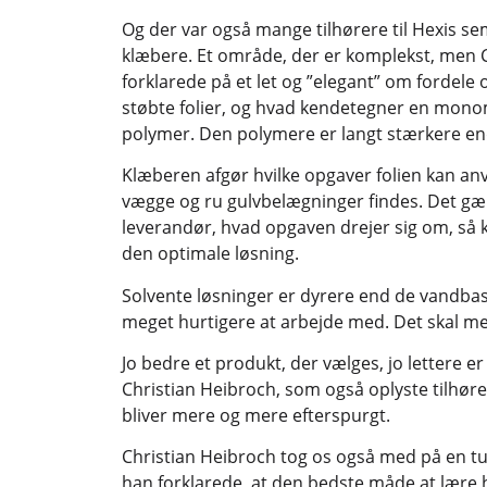
Og der var også mange tilhørere til Hexis se
klæbere. Et område, der er komplekst, men C
forklarede på et let og ”elegant” om fordele 
støbte folier, og hvad kendetegner en mono
polymer. Den polymere er langt stærkere 
Klæberen afgør hvilke opgaver folien kan anve
vægge og ru gulvbelægninger findes. Det gæl
leverandør, hvad opgaven drejer sig om, så 
den optimale løsning.
Solvente løsninger er dyrere end de vandba
meget hurtigere at arbejde med. Det skal me
Jo bedre et produkt, der vælges, jo lettere er 
Christian Heibroch, som også oplyste tilhører
bliver mere og mere efterspurgt.
Christian Heibroch tog os også med på en t
han forklarede, at den bedste måde at lære 