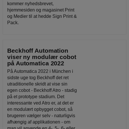
kommer nyhedsbrevet,
hjemmesiden og magasinet Print
og Medier til at hedde Sign Print &
Pack.
Beckhoff Automation
viser ny modulær cobot
på Automatica 2022
På Automatica 2022 i München i
sidste uge tog Beckhoff det ret
utraditionelle skridt at vise sin
egen cobot - Beckhoff Atro - stadig
på et prototype stadium. Det
interessante ved Atro er, at det er
en modulært opbygget cobot, så
brugeren vælger selv - naturligvis
afhængig af applikationen - om
man vil anvende en 4-, 5-, 6- eller