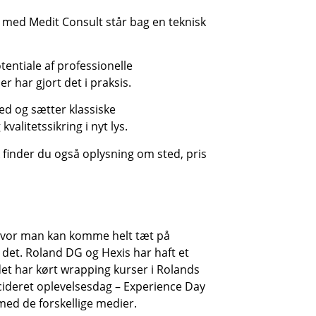
e med Medit Consult står bag en teknisk
entiale af professionelle
 har gjort det i praksis.
ed og sætter klassiske
valitetssikring i nyt lys.
nk finder du også oplysning om sted, pris
, hvor man kan komme helt tæt på
 det. Roland DG og Hexis har haft et
et har kørt wrapping kurser i Rolands
cideret oplevelsesdag – Experience Day
med de forskellige medier.