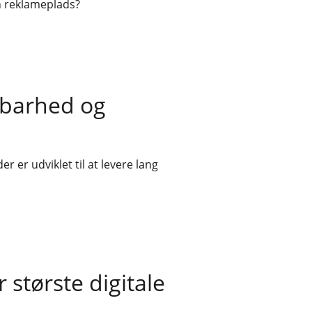
n reklameplads?
dbarhed og
r er udviklet til at levere lang
 største digitale