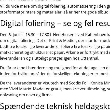
PUBLICERET: 16 MAY 2018
OPDATERET: 16 MAY
Vil du vide mere om digital foliering, automatisering i den gr
storformatprintere og materialer, så er her tre gode tilbud.
Digital foliering – se og føl re
Den 6. juni kl. 15.30 – 17.30 i Hedehusene ved København 
om digital foliering. Det er Print & Medier, der står for mø
bedt tre forskellige leverandører foliere fire forskellige pap
matkacheret og struktureret papir. Arkene er fortrykt med s
leverandøren og slutteligt præges igen hos Uttenthal.
Du får arkene i hænderne og mulighed for at deltage i en d
inden for hvilke områder de forskellige teknologier er mest 
De tre leverandører er Visutech med Scodix Foil. Konica Min
med Vivid Matrix. Mødet er gratis, men kræver tilmelding, s
oplysning om navn og firma.
Spændende teknisk heldagsk