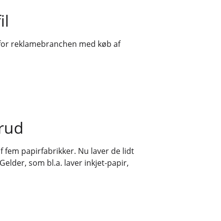
il
 for reklamebranchen med køb af
brud
f fem papirfabrikker. Nu laver de lidt
elder, som bl.a. laver inkjet-papir,