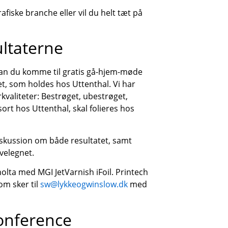
afiske branche eller vil du helt tæt på
sultaterne
kan du komme til gratis gå-hjem-møde
det, som holdes hos Uttenthal. Vi har
irkvaliteter: Bestrøget, ubestrøget,
ort hos Uttenthal, skal folieres hos
iskussion om både resultatet, samt
velegnet.
olta med MGI JetVarnish iFoil. Printech
om sker til
sw@lykkeogwinslow.dk
med
onference