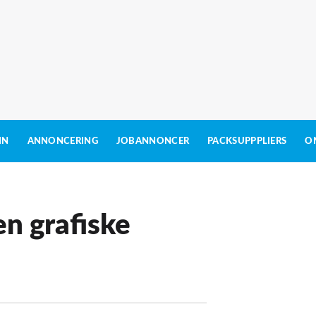
IN
ANNONCERING
JOBANNONCER
PACKSUPPPLIERS
O
en grafiske