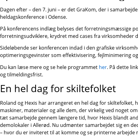
Dagen efter – den 7. juni – er det GraKom, der i samarbejd
heldagskonference i Odense.
På konferencens indlæg belyses det forretningsmæssige pot
forretningsudviklere, krydret med cases fra virksomheder der
Sideløbende ser konferencen indad i den grafiske virksomh
optimeringsgevinster som effektivisering, fejlminimering og k
Du kan læse mere og se hele programmet
her
. På dette li
og tilmeldingsfrist.
En hel dag for skiltefolket
Roland og Hexis har arrangeret en hel dag for skiltefolket
maskiner, materialer og alle dem, der virkelig ved noget om
tæt samarbejde gennem længere tid, hvor Hexis blandt and
demolokaler i Allerød. Nu udmønter samarbejdet sig en de
– hvor du er inviteret til at komme og se printerne arbejde 