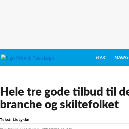
START
MAGAS
Hele tre gode tilbud til d
branche og skiltefolket
Tekst:
Lis Lykke