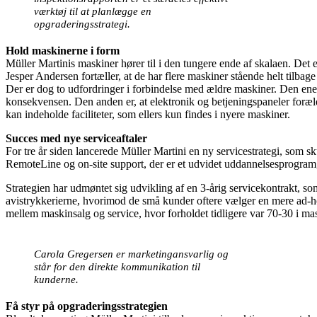
værktøj til at planlægge en
opgraderingsstrategi.
Hold maskinerne i form
Müller Martinis maskiner hører til i den tungere ende af skalaen. De
Jesper Andersen fortæller, at de har flere maskiner stående helt tilbage
Der er dog to udfordringer i forbindelse med ældre maskiner. Den ene e
konsekvensen. Den anden er, at elektronik og betjeningspaneler foræld
kan indeholde faciliteter, som ellers kun findes i nyere maskiner.
Succes med nye serviceaftaler
For tre år siden lancerede Müller Martini en ny servicestrategi, som s
RemoteLine og on-site support, der er et udvidet uddannelsesprogram, 
Strategien har udmøntet sig udvikling af en 3-årig servicekontrakt, s
avistrykkerierne, hvorimod de små kunder oftere vælger en mere ad-ho
mellem maskinsalg og service, hvor forholdet tidligere var 70-30 i mas
Carola Gregersen er marketingansvarlig og
står for den direkte kommunikation til
kunderne.
Få styr på opgraderingsstrategien