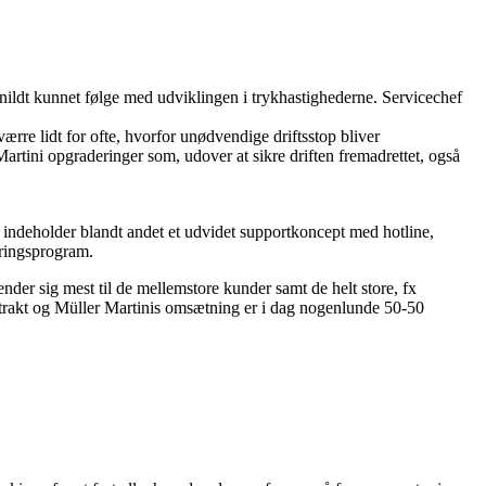
nildt kunnet følge med udviklingen i trykhastighederne. Servicechef
ærre lidt for ofte, hvorfor unødvendige driftsstop bliver
artini opgraderinger som, udover at sikre driften fremadrettet, også
n indeholder blandt andet et udvidet supportkoncept med hotline,
eringsprogram.
der sig mest til de mellemstore kunder samt de helt store, fx
ntrakt og Müller Martinis omsætning er i dag nogenlunde 50-50