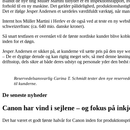
Blandt de nye ting Müller Martini tilbyder er en inspektionsrapport, 
forhold til en ny maskine. Det gælder pålidelighed, produktionshastigh
Det er ifølge Jesper Andersen et særdeles værdifuldt værktøj, når man
Internt hos Müller Martini i Herlev er de også ved at teste en ny web
schweizerfranc (ca. 640 mio. danske kroner).
Så snart testfasen er overstået vil de første nordiske kunder blive kob
inden for et døgn.
Jesper Andersen er sikker på, at kunderne vil sætte pris på den nye w
– De er dygtige derude og kan rigtig meget selv, så med denne løsnin
driftsstop, dels sikre at både deres udstyr og personale yder den bed
Reservedelsansvarlig Carina T. Schmidt tester den nye reserved
til kunderne.
De seneste nyheder
Canon har vind i sejlene – og fokus på in
Det har været et godt første halvår for Canon inden for produktionspri