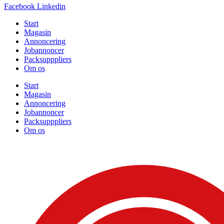
Facebook
Linkedin
Start
Magasin
Annoncering
Jobannoncer
Packsupppliers
Om os
Start
Magasin
Annoncering
Jobannoncer
Packsupppliers
Om os