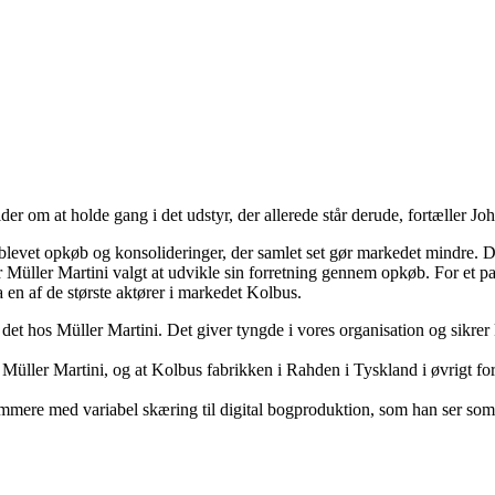
er om at holde gang i det udstyr, der allerede står derude, fortæller Jo
t blevet opkøb og konsolideringer, der samlet set gør markedet mindre.
ar Müller Martini valgt at udvikle sin forretning gennem opkøb. For et 
en af de største aktører i markedet Kolbus.
 det hos Müller Martini. Det giver tyngde i vores organisation og sikrer
 Müller Martini, og at Kolbus fabrikken i Rahden i Tyskland i øvrigt f
rimmere med variabel skæring til digital bogproduktion, som han ser som