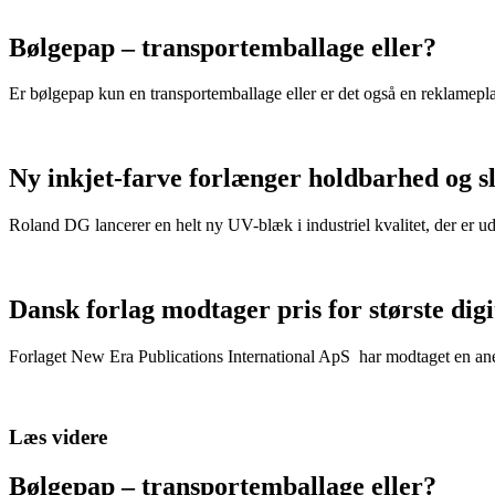
Bølgepap – transportemballage eller?
Er bølgepap kun en transportemballage eller er det også en reklamepl
Ny inkjet-farve forlænger holdbarhed og s
Roland DG lancerer en helt ny UV-blæk i industriel kvalitet, der er u
Dansk forlag modtager pris for største dig
Forlaget New Era Publications International ApS har modtaget en anerk
Læs videre
Bølgepap – transportemballage eller?