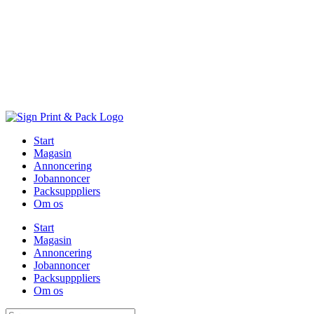
Skip
to
content
Start
Magasin
Annoncering
Jobannoncer
Packsupppliers
Om os
Start
Magasin
Annoncering
Jobannoncer
Packsupppliers
Om os
Søg