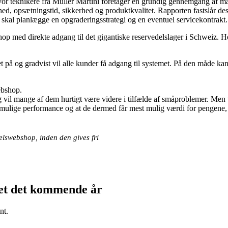
hvor teknikere fra Müller Martini foretager en grundig gennemgang af m
ed, opsætningstid, sikkerhed og produktkvalitet. Rapporten fastslår des
 skal planlægge en opgraderingsstrategi og en eventuel servicekontrakt.
shop med direkte adgang til det gigantiske reservedelslager i Schweiz. 
let på og gradvist vil alle kunder få adgang til systemet. På den måde kan
ebshop.
g vil mange af dem hurtigt være videre i tilfælde af småproblemer. Men
st mulige performance og at de dermed får mest mulig værdi for pengene, 
elswebshop, inden den gives fri
kjet det kommende år
nt.