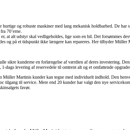
t er hurtige og robuste maskiner med lang mekanisk holdbarhed. De har s
 fra 70’erne.
r, at alt udstyr skal vedligeholdes, lige som en bil. Det forsømmes desv
es og på et tidspunkt ikke længere kan repareres. Her tilbyder Müller M
kulle sikre kunderne en forlængelse af værdien af deres investering. De
1-dags levering af reservedele til omtrent alt og et omfattende opgrad
om Müller Martinis kunder kan tegne med individuelt indhold. Den henven
c tilgang til service. Mere end 20 kunder har valgt den nye serviceko
kinsalgets favør.