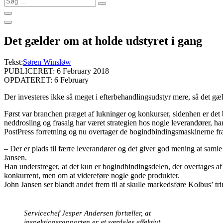
…
Det gælder om at holde udstyret i gang
Tekst:
Søren Winsløw
PUBLICERET: 6 February 2018
OPDATERET: 6 February
Der investeres ikke så meget i efterbehandlingsudstyr mere, så det gæld
Først var branchen præget af lukninger og konkurser, sidenhen er de
neddrosling og frasalg har været strategien hos nogle leverandører, h
PostPress forretning og nu overtager de bogindbindingsmaskinerne fra 
– Der er plads til færre leverandører og det giver god mening at samle
Jansen.
Han understreger, at det kun er bogindbindingsdelen, der overtages af
konkurrent, men om at videreføre nogle gode produkter.
John Jansen ser blandt andet frem til at skulle markedsføre Kolbus’ t
Servicechef Jesper Andersen fortæller, at
inspektionsrapporten er et særdeles effektivt