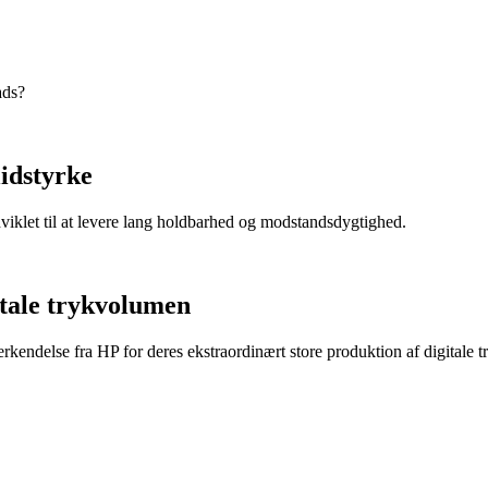
ads?
lidstyrke
dviklet til at levere lang holdbarhed og modstandsdygtighed.
itale trykvolumen
endelse fra HP for deres ekstraordinært store produktion af digitale t