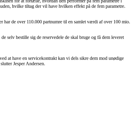
askinen for at fortælle, hvordan den performer på fem parametre i
uden, hvilke tiltag der vil have hvilken effekt på de fem parametre.
Her har de over 110.000 partnumre til en samlet værdi af over 100 mio.
 de selv bestille sig de reservedele de skal bruge og få dem leveret
 ved at have en servicekontrakt kan vi dels sikre dem mod unødige
slutter Jesper Andersen.