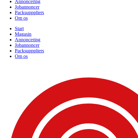
Annoncering
Jobannoncer
Packsupppliers
Om os
Start
Magasin
Annoncering
Jobannoncer
Packsupppliers
Om os