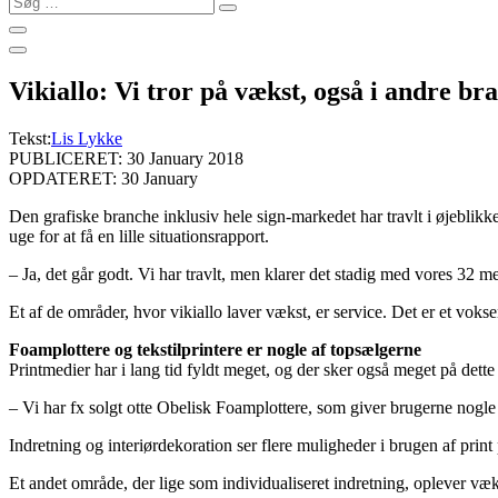
…
Vikiallo: Vi tror på vækst, også i andre br
Tekst:
Lis Lykke
PUBLICERET: 30 January 2018
OPDATERET: 30 January
Den grafiske branche inklusiv hele sign-markedet har travlt i øjeblikke
uge for at få en lille situationsrapport.
– Ja, det går godt. Vi har travlt, men klarer det stadig med vores 32 m
Et af de områder, hvor vikiallo laver vækst, er service. Det er et vo
Foamplottere og tekstilprintere er nogle af topsælgerne
Printmedier har i lang tid fyldt meget, og der sker også meget på det
– Vi har fx solgt otte Obelisk Foamplottere, som giver brugerne nogl
Indretning og interiørdekoration ser flere muligheder i brugen af prin
Et andet område, der lige som individualiseret indretning, oplever væk