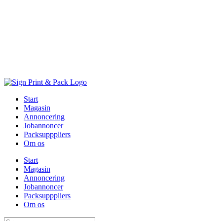
Skip
to
content
Start
Magasin
Annoncering
Jobannoncer
Packsupppliers
Om os
Start
Magasin
Annoncering
Jobannoncer
Packsupppliers
Om os
Søg