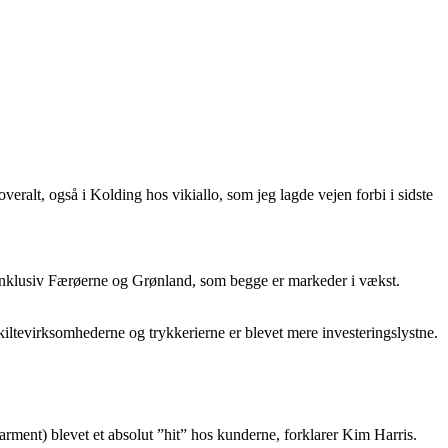
veralt, også i Kolding hos vikiallo, som jeg lagde vejen forbi i sidste
t. Inklusiv Færøerne og Grønland, som begge er markeder i vækst.
kiltevirksomhederne og trykkerierne er blevet mere investeringslystne.
arment) blevet et absolut ”hit” hos kunderne, forklarer Kim Harris.