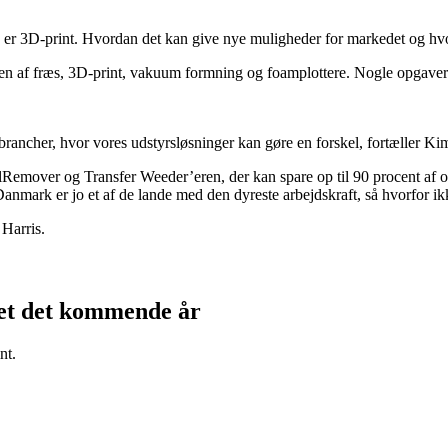
et, er 3D-print. Hvordan det kan give nye muligheder for markedet og 
nen af fræs, 3D-print, vakuum formning og foamplottere. Nogle opgaver
brancher, hvor vores udstyrsløsninger kan gøre en forskel, fortæller Ki
Remover og Transfer Weeder’eren, der kan spare op til 90 procent af opp
mark er jo et af de lande med den dyreste arbejdskraft, så hvorfor ikk
Harris.
kjet det kommende år
nt.