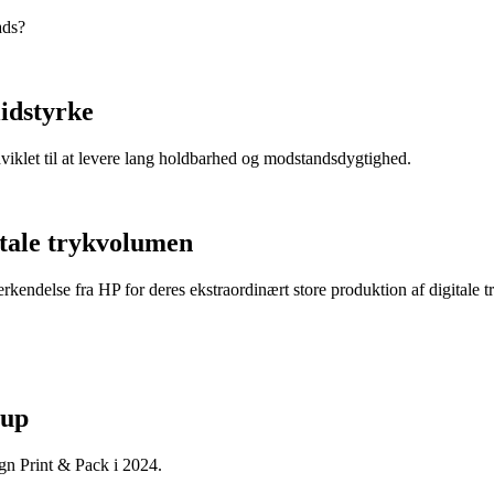
ads?
lidstyrke
dviklet til at levere lang holdbarhed og modstandsdygtighed.
itale trykvolumen
endelse fra HP for deres ekstraordinært store produktion af digitale t
oup
ign Print & Pack i 2024.