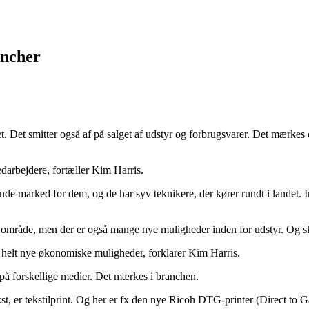
ancher
t. Det smitter også af på salget af udstyr og forbrugsvarer. Det mærkes o
edarbejdere, fortæller Kim Harris.
ksende marked for dem, og de har syv teknikere, der kører rundt i lande
te område, men der er også mange nye muligheder inden for udstyr. Og s
e helt nye økonomiske muligheder, forklarer Kim Harris.
t på forskellige medier. Det mærkes i branchen.
st, er tekstilprint. Og her er fx den nye Ricoh DTG-printer (Direct to G