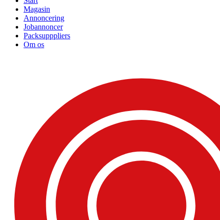
Start
Magasin
Annoncering
Jobannoncer
Packsupppliers
Om os