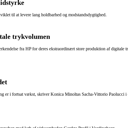
lidstyrke
dviklet til at levere lang holdbarhed og modstandsdygtighed.
itale trykvolumen
endelse fra HP for deres ekstraordinært store produktion af digitale t
det
ing er i fortsat vækst, skriver Konica Minoltas Sacha-Vittorio Paolucci