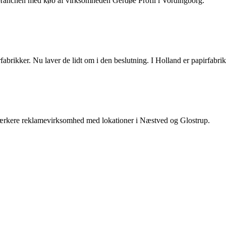
ebranchen med køb af virksomheden Gerdøe Profil i Vordingborg.
irfabrikker. Nu laver de lidt om i den beslutning. I Holland er papirfab
 stærkere reklamevirksomhed med lokationer i Næstved og Glostrup.