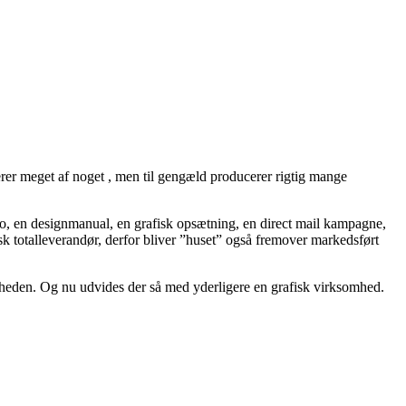
rer meget af noget , men til gengæld producerer rigtig mange
logo, en designmanual, en grafisk opsætning, en direct mail kampagne,
sk totalleverandør, derfor bliver ”huset” også fremover markedsført
mheden. Og nu udvides der så med yderligere en grafisk virksomhed.