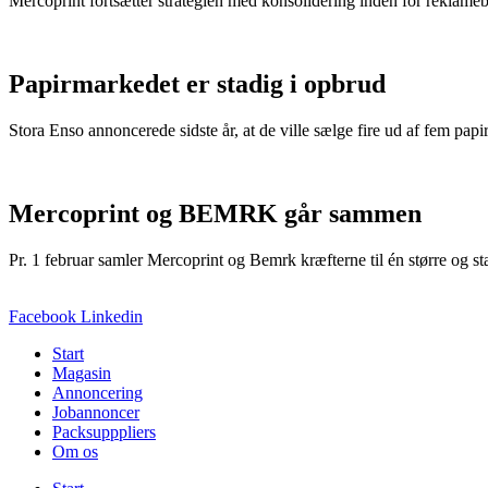
Mercoprint fortsætter strategien med konsolidering inden for reklam
Papirmarkedet er stadig i opbrud
Stora Enso annoncerede sidste år, at de ville sælge fire ud af fem pap
Mercoprint og BEMRK går sammen
Pr. 1 februar samler Mercoprint og Bemrk kræfterne til én større og
Facebook
Linkedin
Start
Magasin
Annoncering
Jobannoncer
Packsupppliers
Om os