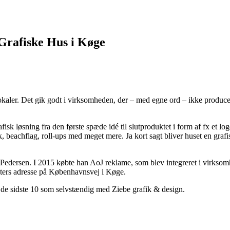
 Grafiske Hus i Køge
lokaler. Det gik godt i virksomheden, der – med egne ord – ikke produce
fisk løsning fra den første spæde idé til slutproduktet i form af fx et 
 beachflag, roll-ups med meget mere. Ja kort sagt bliver huset en grafi
r Pedersen. I 2015 købte han AoJ reklame, som blev integreret i virkso
nters adresse på Københavnsvej i Køge.
, de sidste 10 som selvstændig med Ziebe grafik & design.