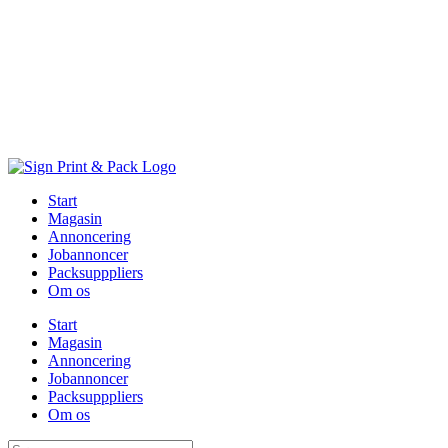
Skip
to
content
Start
Magasin
Annoncering
Jobannoncer
Packsupppliers
Om os
Start
Magasin
Annoncering
Jobannoncer
Packsupppliers
Om os
Søg