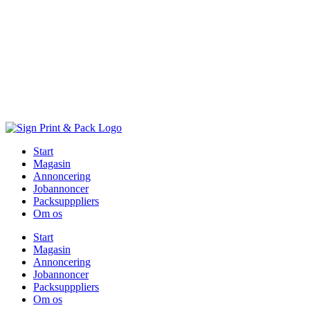
Skip
to
content
Start
Magasin
Annoncering
Jobannoncer
Packsupppliers
Om os
Start
Magasin
Annoncering
Jobannoncer
Packsupppliers
Om os