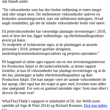
står blandt andet:
”De virksomheder som har den bedste indtjening er enten meget
små eller meget store. De mellemstore virksomheder oplever en
beskeden omsætningsvækst, især når inflationen indregnes. Hvad
angår rentabilitet, går det de mindre virksomheder bedre end større.
Få printvirksomheder har væsentlige planlagte investeringer i 2018,
men af dem der har, ligger indbindings- og efterbehandlingsudstyr
øverst på listen.
To tredjedele af trykkerierne siger, at de planlægger at ansætte
personale i 2018, primært grafiske designere,
marketing/kommunikationsspecialister og prepress-operatører.”
På baggrund af sidste uges rapport om en stor investeringsinteresse
for Production Inkjet er det tankevækkende, at denne rapport
fortæller, at kun få virksomheder har planlagt investeringer og at de
der har, planlægger at købe efterbehandlingsudstyr og ikke
Production Inkjet. Det kan næppe være de samme virksomheder de
har spurgt, eller også har det noget at gøre med, hvordan man stiller
sine spørgsmål. For som en gammel talemåde siger: Som man råber i
skoven får man svar!
WhatTheyThink’s rappport er udarbejdet af Dr. Joe Webb (som
optrådte på Sign & Print 2014) og Richard Romano.
Den kan købes
her.