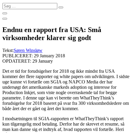
Søg
…
Endnu en rapport fra USA: Små
virksomheder klarer sig godt
Tekst:
Søren Winsløw
PUBLICERET: 29 January 2018
OPDATERET: 29 January
Det er tid for forudsigelser for 2018 og ikke mindst fra USA
kommer der flere rapporter og white papers om udviklingen. I sidste
uge kunne vi fortælle om SGIA og NAPCO Media der har
undersøgt det amerikanske markeds adoption og interesse for
Production Inkjet, som viste nogle overraskende tal for begge
parametre. I denne uge kan vi berette om WhatTheyThink’s
forudsigelse for 2018 baseret på svar fra 300 virksomhedsledere om
både året der er gået og året der kommer.
I modsætningen til SGIA-rapporten er WhatTheyThink’s rapport
kun tilgængelig mod betaling. Derfor har de skrevet et resume, så
man kan danne sig et indtryk af, hvad rapporten vil fortælle. Heri