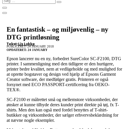
…
En fantastisk – og miljøvenlig – ny
DTG printløsning
Tekst:
Lis Lykke
PUBLICERET: 24 JANUARY 2018
OPDATERET: 24 JANUARY
Epson lancerer nu en ny, forbedret SureColor SC-F2100, DTG
printer. I sammenligning med den tidligere er den hurtigere,
printer bedre kvalitet, nem at vedligeholde og med mulighed for
at oprette bogstaver og design ved hjælp af Epsons Garment
Creator software, der medfølger gratis. Printeren er også
forsynet med ECO PASSPORT-certificering fra OEKO-
TEX®.
SC-F2100 er målrettet små og mellemstore virksomheder, der
ønsker at kunne tilbyde deres kunder print direkte på tøj, fx T-
shirts. Men den kan også med fordel benyttes af T-shirt-
butikker og virksomheder, der sælger erhvervsbeklædning for
at nævne nogle eksempler.