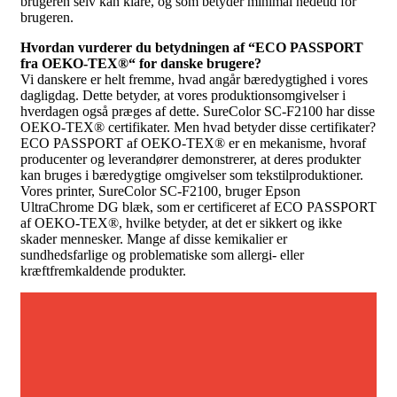
brugeren selv kan klare, og som betyder minimal nedetid for
brugeren.
Hvordan vurderer du betydningen af “ECO PASSPORT
fra OEKO-TEX®“ for danske brugere?
Vi danskere er helt fremme, hvad angår bæredygtighed i vores
dagligdag. Dette betyder, at vores produktionsomgivelser i
hverdagen også præges af dette. SureColor SC-F2100 har disse
OEKO-TEX® certifikater. Men hvad betyder disse certifikater?
ECO PASSPORT af OEKO-TEX® er en mekanisme, hvoraf
producenter og leverandører demonstrerer, at deres produkter
kan bruges i bæredygtige omgivelser som tekstilproduktioner.
Vores printer, SureColor SC-F2100, bruger Epson
UltraChrome DG blæk, som er certificeret af ECO PASSPORT
af OEKO-TEX®, hvilke betyder, at det er sikkert og ikke
skader mennesker. Mange af disse kemikalier er
sundhedsfarlige og problematiske som allergi- eller
kræftfremkaldende produkter.