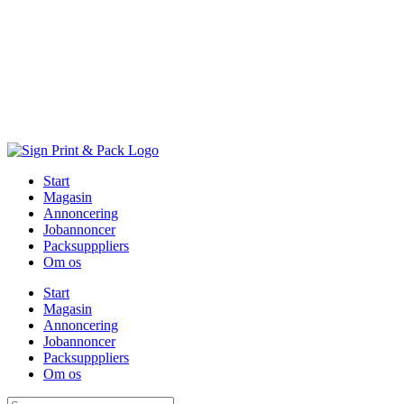
Skip
to
content
Start
Magasin
Annoncering
Jobannoncer
Packsupppliers
Om os
Start
Magasin
Annoncering
Jobannoncer
Packsupppliers
Om os
Søg