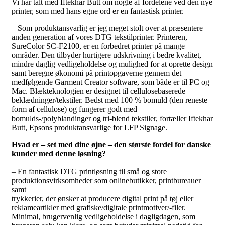
Vi har talt med Iftekhar Butt om nogle af fordelene ved den nye
printer, som med hans egne ord er en fantastisk printer.
– Som produktansvarlig er jeg meget stolt over at præsentere
anden generation af vores DTG tekstilprinter. Printeren,
SureColor SC-F2100, er en forbedret printer på mange
områder. Den tilbyder hurtigere udskrivning i bedre kvalitet,
mindre daglig vedligeholdelse og mulighed for at oprette design
samt beregne økonomi på printopgaverne gennem det
medfølgende Garment Creator software, som både er til PC og
Mac. Blækteknologien er designet til cellulosebaserede
beklædninger/tekstiler. Bedst med 100 % bomuld (den reneste
form af cellulose) og fungerer godt med
bomulds-/polyblandinger og tri-blend tekstiler, fortæller Iftekhar
Butt, Epsons produktansvarlige for LFP Signage.
Hvad er – set med dine øjne – den største fordel for danske
kunder med denne løsning?
– En fantastisk DTG printløsning til små og store
produktionsvirksomheder som onlinebutikker, printbureauer
samt
trykkerier, der ønsker at producere digital print på tøj eller
reklameartikler med grafiske/digitale printmotiver/-filer.
Minimal, brugervenlig vedligeholdelse i dagligdagen, som