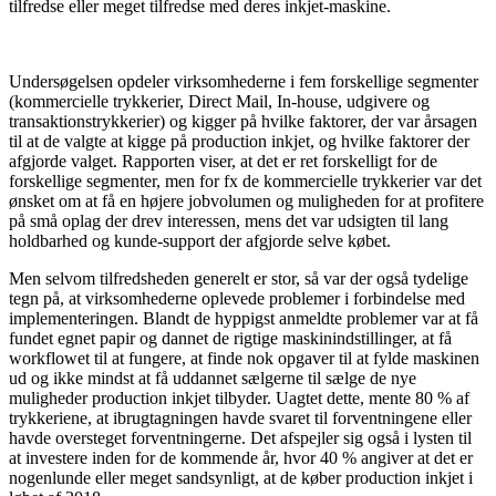
tilfredse eller meget tilfredse med deres inkjet-maskine.
Undersøgelsen opdeler virksomhederne i fem forskellige segmenter
(kommercielle trykkerier, Direct Mail, In-house, udgivere og
transaktionstrykkerier) og kigger på hvilke faktorer, der var årsagen
til at de valgte at kigge på production inkjet, og hvilke faktorer der
afgjorde valget. Rapporten viser, at det er ret forskelligt for de
forskellige segmenter, men for fx de kommercielle trykkerier var det
ønsket om at få en højere jobvolumen og muligheden for at profitere
på små oplag der drev interessen, mens det var udsigten til lang
holdbarhed og kunde-support der afgjorde selve købet.
Men selvom tilfredsheden generelt er stor, så var der også tydelige
tegn på, at virksomhederne oplevede problemer i forbindelse med
implementeringen. Blandt de hyppigst anmeldte problemer var at få
fundet egnet papir og dannet de rigtige maskinindstillinger, at få
workflowet til at fungere, at finde nok opgaver til at fylde maskinen
ud og ikke mindst at få uddannet sælgerne til sælge de nye
muligheder production inkjet tilbyder. Uagtet dette, mente 80 % af
trykkeriene, at ibrugtagningen havde svaret til forventningene eller
havde oversteget forventningerne. Det afspejler sig også i lysten til
at investere inden for de kommende år, hvor 40 % angiver at det er
nogenlunde eller meget sandsynligt, at de køber production inkjet i