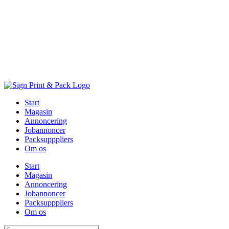
Skip
to
content
Start
Magasin
Annoncering
Jobannoncer
Packsupppliers
Om os
Start
Magasin
Annoncering
Jobannoncer
Packsupppliers
Om os
Søg