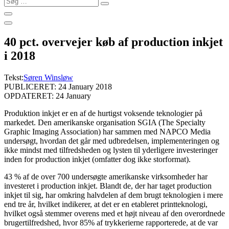
…
40 pct. overvejer køb af production inkjet
i 2018
Tekst:
Søren Winsløw
PUBLICERET: 24 January 2018
OPDATERET: 24 January
Produktion inkjet er en af de hurtigst voksende teknologier på
markedet. Den amerikanske organisation SGIA (The Specialty
Graphic Imaging Association) har sammen med NAPCO Media
undersøgt, hvordan det går med udbredelsen, implementeringen og
ikke mindst med tilfredsheden og lysten til yderligere investeringer
inden for production inkjet (omfatter dog ikke storformat).
43 % af de over 700 undersøgte amerikanske virksomheder har
investeret i production inkjet. Blandt de, der har taget production
inkjet til sig, har omkring halvdelen af ​​dem brugt teknologien i mere
end tre år, hvilket indikerer, at det er en etableret printteknologi,
hvilket også stemmer overens med et højt niveau af den overordnede
brugertilfredshed, hvor 85% af trykkerierne rapporterede, at de var