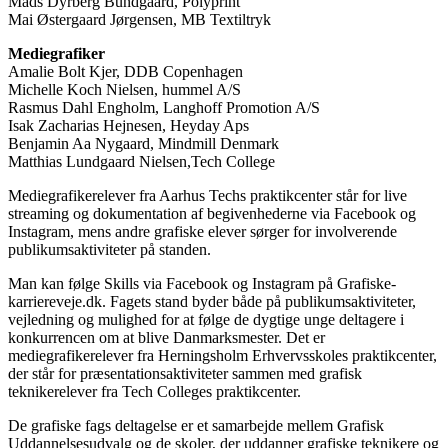
Mads Dyrberg Bundgaard, Polyprint
Mai Østergaard Jørgensen, MB Textiltryk
Mediegrafiker
Amalie Bolt Kjer, DDB Copenhagen
Michelle Koch Nielsen, hummel A/S
Rasmus Dahl Engholm, Langhoff Promotion A/S
Isak Zacharias Hejnesen, Heyday Aps
Benjamin Aa Nygaard, Mindmill Denmark
Matthias Lundgaard Nielsen,Tech College
Mediegrafikerelever fra Aarhus Techs praktikcenter står for live
streaming og dokumentation af begivenhederne via Facebook og
Instagram, mens andre grafiske elever sørger for involverende
publikumsaktiviteter på standen.
Man kan følge Skills via Facebook og Instagram på Grafiske-
karriereveje.dk. Fagets stand byder både på publikumsaktiviteter,
vejledning og mulighed for at følge de dygtige unge deltagere i
konkurrencen om at blive Danmarksmester. Det er
mediegrafikerelever fra Herningsholm Erhvervsskoles praktikcenter,
der står for præsentationsaktiviteter sammen med grafisk
teknikerelever fra Tech Colleges praktikcenter.
De grafiske fags deltagelse er et samarbejde mellem Grafisk
Uddannelsesudvalg og de skoler, der uddanner grafiske teknikere og