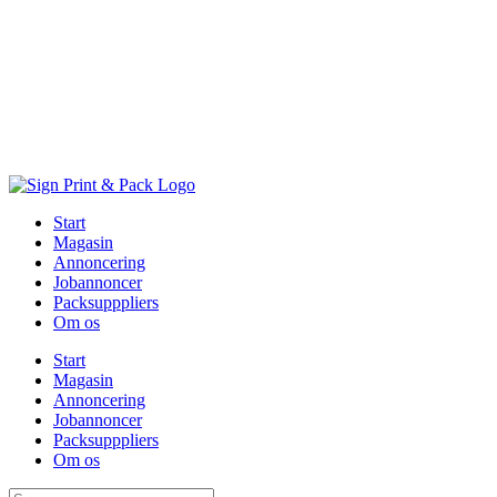
Skip
to
content
Start
Magasin
Annoncering
Jobannoncer
Packsupppliers
Om os
Start
Magasin
Annoncering
Jobannoncer
Packsupppliers
Om os
Søg