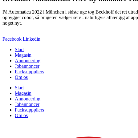
På Automatica 2022 i München i sidste uge tog Beckhoff det ret utradit
opbygget cobot, så brugeren vælger selv - naturligvis afhængig af appl
noget nyt.
Facebook
Linkedin
Start
Magasin
Annoncering
Jobannoncer
Packsupppliers
Om os
Start
Magasin
Annoncering
Jobannoncer
Packsupppliers
Om os