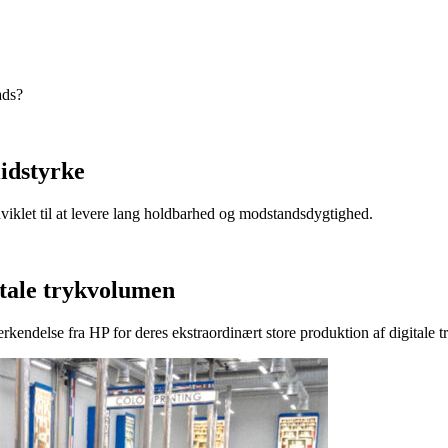
ads?
lidstyrke
dviklet til at levere lang holdbarhed og modstandsdygtighed.
itale trykvolumen
endelse fra HP for deres ekstraordinært store produktion af digitale t