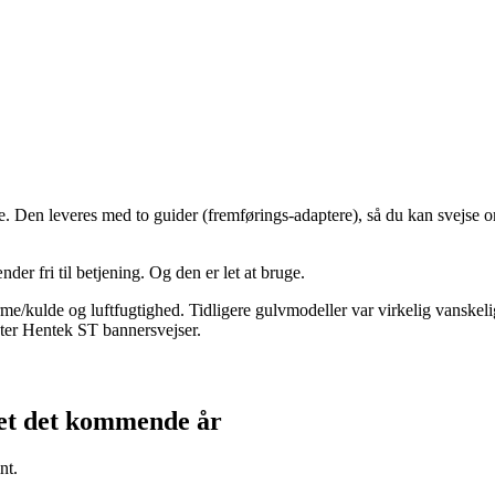
re. Den leveres med to guider (fremførings-adaptere), så du kan svejse
r fri til betjening. Og den er let at bruge.
me/kulde og luftfugtighed. Tidligere gulvmodeller var virkelig vanskelig
ster Hentek ST bannersvejser.
kjet det kommende år
nt.