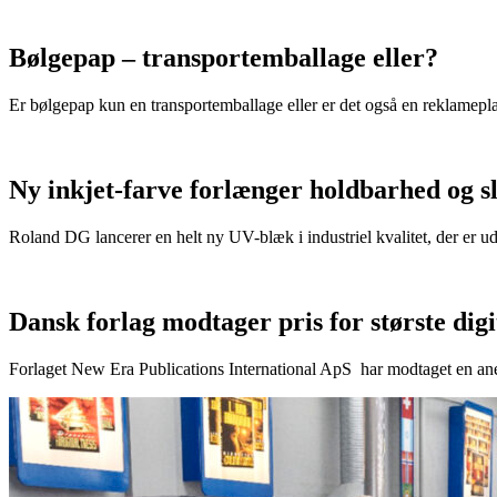
Bølgepap – transportemballage eller?
Er bølgepap kun en transportemballage eller er det også en reklamepl
Ny inkjet-farve forlænger holdbarhed og s
Roland DG lancerer en helt ny UV-blæk i industriel kvalitet, der er u
Dansk forlag modtager pris for største dig
Forlaget New Era Publications International ApS har modtaget en anerk