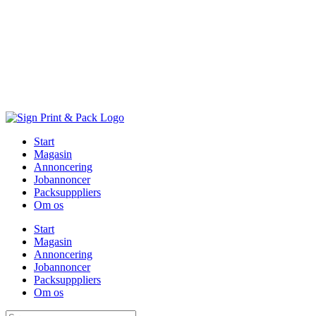
Skip
to
content
Start
Magasin
Annoncering
Jobannoncer
Packsupppliers
Om os
Start
Magasin
Annoncering
Jobannoncer
Packsupppliers
Om os
Søg