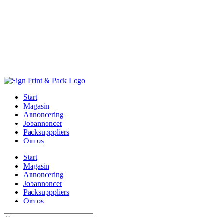
Skip
to
content
Start
Magasin
Annoncering
Jobannoncer
Packsupppliers
Om os
Start
Magasin
Annoncering
Jobannoncer
Packsupppliers
Om os
Søg