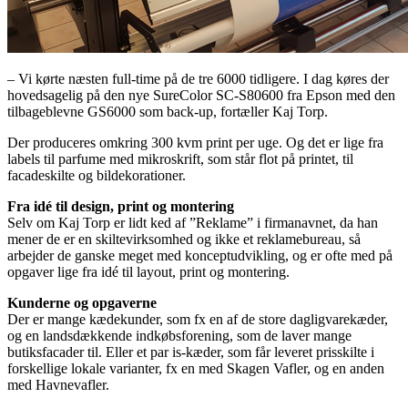
– Vi kørte næsten full-time på de tre 6000 tidligere. I dag køres der
hovedsagelig på den nye SureColor SC-S80600 fra Epson med den
tilbageblevne GS6000 som back-up, fortæller Kaj Torp.
Der produceres omkring 300 kvm print per uge. Og det er lige fra
labels til parfume med mikroskrift, som står flot på printet, til
facadeskilte og bildekorationer.
Fra idé til design, print og montering
Selv om Kaj Torp er lidt ked af ”Reklame” i firmanavnet, da han
mener de er en skiltevirksomhed og ikke et reklamebureau, så
arbejder de ganske meget med konceptudvikling, og er ofte med på
opgaver lige fra idé til layout, print og montering.
Kunderne og opgaverne
Der er mange kædekunder, som fx en af de store dagligvarekæder,
og en landsdækkende indkøbsforening, som de laver mange
butiksfacader til. Eller et par is-kæder, som får leveret prisskilte i
forskellige lokale varianter, fx en med Skagen Vafler, og en anden
med Havnevafler.