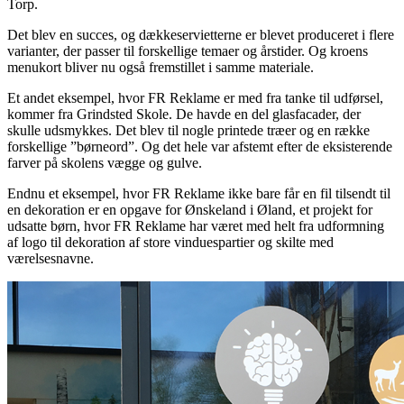
Torp.
Det blev en succes, og dækkeservietterne er blevet produceret i flere
varianter, der passer til forskellige temaer og årstider. Og kroens
menukort bliver nu også fremstillet i samme materiale.
Et andet eksempel, hvor FR Reklame er med fra tanke til udførsel,
kommer fra Grindsted Skole. De havde en del glasfacader, der
skulle udsmykkes. Det blev til nogle printede træer og en række
forskellige ”børneord”. Og det hele var afstemt efter de eksisterende
farver på skolens vægge og gulve.
Endnu et eksempel, hvor FR Reklame ikke bare får en fil tilsendt til
en dekoration er en opgave for Ønskeland i Øland, et projekt for
udsatte børn, hvor FR Reklame har været med helt fra udformning
af logo til dekoration af store vinduespartier og skilte med
værelsesnavne.