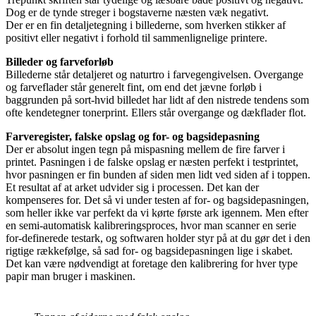
Dog er de tynde streger i bogstaverne næsten væk negativt.
Der er en fin detaljetegning i billederne, som hverken stikker af
positivt eller negativt i forhold til sammenlignelige printere.
Billeder og farveforløb
Billederne står detaljeret og naturtro i farvegengivelsen. Overgange
og farveflader står generelt fint, om end det jævne forløb i
baggrunden på sort-hvid billedet har lidt af den nistrede tendens som
ofte kendetegner tonerprint. Ellers står overgange og dækflader flot.
Farveregister, falske opslag og for- og bagsidepasning
Der er absolut ingen tegn på mispasning mellem de fire farver i
printet. Pasningen i de falske opslag er næsten perfekt i testprintet,
hvor pasningen er fin bunden af siden men lidt ved siden af i toppen.
Et resultat af at arket udvider sig i processen. Det kan der
kompenseres for. Det så vi under testen af for- og bagsidepasningen,
som heller ikke var perfekt da vi kørte første ark igennem. Men efter
en semi-automatisk kalibreringsproces, hvor man scanner en serie
for-definerede testark, og softwaren holder styr på at du gør det i den
rigtige rækkefølge, så sad for- og bagsidepasningen lige i skabet.
Det kan være nødvendigt at foretage den kalibrering for hver type
papir man bruger i maskinen.