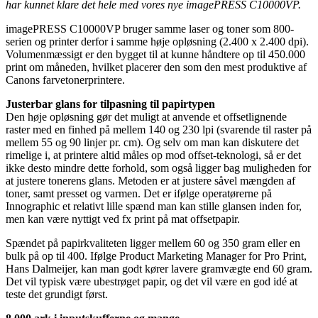
har kunnet klare det hele med vores nye imagePRESS C10000VP.
imagePRESS C10000VP bruger samme laser og toner som 800-
serien og printer derfor i samme høje opløsning (2.400 x 2.400 dpi).
Volumenmæssigt er den bygget til at kunne håndtere op til 450.000
print om måneden, hvilket placerer den som den mest produktive af
Canons farvetonerprintere.
Justerbar glans for tilpasning til papirtypen
Den høje opløsning gør det muligt at anvende et offsetlignende
raster med en finhed på mellem 140 og 230 lpi (svarende til raster på
mellem 55 og 90 linjer pr. cm). Og selv om man kan diskutere det
rimelige i, at printere altid måles op mod offset-teknologi, så er det
ikke desto mindre dette forhold, som også ligger bag muligheden for
at justere tonerens glans. Metoden er at justere såvel mængden af
toner, samt presset og varmen. Det er ifølge operatørerne på
Innographic et relativt lille spænd man kan stille glansen inden for,
men kan være nyttigt ved fx print på mat offsetpapir.
Spændet på papirkvaliteten ligger mellem 60 og 350 gram eller en
bulk på op til 400. Ifølge Product Marketing Manager for Pro Print,
Hans Dalmeijer, kan man godt kører lavere gramvægte end 60 gram.
Det vil typisk være ubestrøget papir, og det vil være en god idé at
teste det grundigt først.