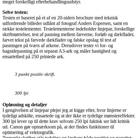
meget forskelligt efterbehandlingsudstyr.
Selve testen:
Testen er baseret på et af en 20-siders brochure med teknisk
udfordrende billeder udlånt af fotograf Anders Espersen, samt en
række testelementer. Testelementerne indeholder linjepar, forskellige
skriftstørrelser, test af pasning mellem farverne, forløb og dækflader,
farvet tekst på farvede dækflader og falske opslag til test af
pasningen på tværs af arkene. Derudover tester vi for- og
bagsidepasning på et separat A3-ark og måler hastighed og
ensartethed på 250 printede ark.
3 punkt positiv skrift.
300 lpi
Opløsning og detaljer
I gengivelsen af linjepar plejer jeg at kigge efter, hvor linjerne er
tydeligt adskilte, ensartede og at der ikke er tydelige mønstereffekter.
300 lpi lever op til dette krav selvom 250 lpi faktisk ser lidt kritisk
ud. Canon gør opmærksom på, at der findes funktioner til
optimering af vektorgrafik.
Trepunkt skriften står tydelige og læsbare både positivt og negativt.