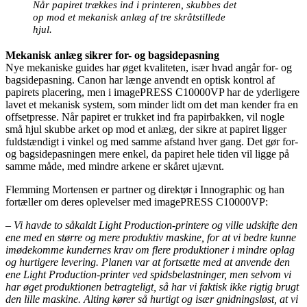
Når papiret trækkes ind i printeren, skubbes det
op mod et mekanisk anlæg af tre skråtstillede
hjul.
Mekanisk anlæg sikrer for- og bagsidepasning
Nye mekaniske guides har øget kvaliteten, især hvad angår for- og
bagsidepasning. Canon har længe anvendt en optisk kontrol af
papirets placering, men i imagePRESS C10000VP har de yderligere
lavet et mekanisk system, som minder lidt om det man kender fra en
offsetpresse. Når papiret er trukket ind fra papirbakken, vil nogle
små hjul skubbe arket op mod et anlæg, der sikre at papiret ligger
fuldstændigt i vinkel og med samme afstand hver gang. Det gør for-
og bagsidepasningen mere enkel, da papiret hele tiden vil ligge på
samme måde, med mindre arkene er skåret ujævnt.
Flemming Mortensen er partner og direktør i Innographic og han
fortæller om deres oplevelser med imagePRESS C10000VP:
– Vi havde to såkaldt Light Production-printere og ville udskifte den
ene med en større og mere produktiv maskine, for at vi bedre kunne
imødekomme kundernes krav om flere produktioner i mindre oplag
og hurtigere levering. Planen var at fortsætte med at anvende den
ene Light Production-printer ved spidsbelastninger, men selvom vi
har øget produktionen betragteligt, så har vi faktisk ikke rigtig brugt
den lille maskine. Alting kører så hurtigt og især gnidningsløst, at vi