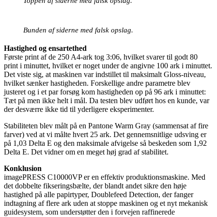
Toppen af siderne med falsk opslag.
Bunden af siderne med falsk opslag.
Hastighed og ensartethed
Første print af de 250 A4-ark tog 3:06, hvilket svarer til godt 80
print i minuttet, hvilket er noget under de angivne 100 ark i minuttet.
Det viste sig, at maskinen var indstillet til maksimalt Gloss-niveau,
hvilket sænker hastigheden. Forskellige andre parametre blev
justeret og i et par forsøg kom hastigheden op på 96 ark i minuttet:
Tæt på men ikke helt i mål. Da testen blev udført hos en kunde, var
der desværre ikke tid til yderligere eksperimenter.
Stabiliteten blev målt på en Pantone Warm Gray (sammensat af fire
farver) ved at vi målte hvert 25 ark. Det gennemsnitlige udsving er
på 1,03 Delta E og den maksimale afvigelse så beskeden som 1,92
Delta E. Det vidner om en meget høj grad af stabilitet.
Konklusion
imagePRESS C10000VP er en effektiv produktionsmaskine. Med
det dobbelte fikseringsbælte, der blandt andet sikre den høje
hastighed på alle papirtyper, Doublefeed Detection, der fanger
indtagning af flere ark uden at stoppe maskinen og et nyt mekanisk
guidesystem, som understøtter den i forvejen raffinerede