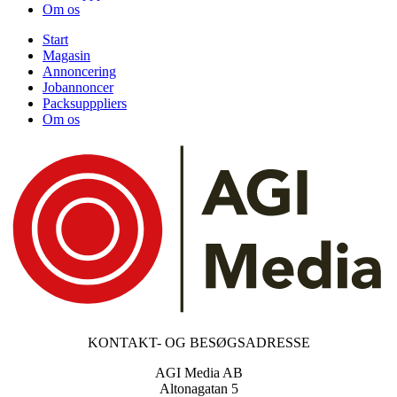
Om os
Start
Magasin
Annoncering
Jobannoncer
Packsupppliers
Om os
KONTAKT- OG BESØGSADRESSE
AGI Media AB
Altonagatan 5