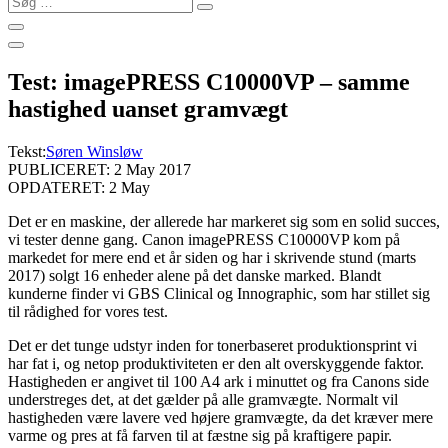
…
Test: imagePRESS C10000VP – samme
hastighed uanset gramvægt
Tekst:
Søren Winsløw
PUBLICERET: 2 May 2017
OPDATERET: 2 May
Det er en maskine, der allerede har markeret sig som en solid succes,
vi tester denne gang. Canon imagePRESS C10000VP kom på
markedet for mere end et år siden og har i skrivende stund (marts
2017) solgt 16 enheder alene på det danske marked.
Blandt
kunderne finder vi GBS Clinical og Innographic, som har stillet sig
til rådighed for vores test.
Det er det tunge udstyr inden for tonerbaseret produktionsprint vi
har fat i, og netop produktiviteten er den alt overskyggende faktor.
Hastigheden er angivet til 100 A4 ark i minuttet og fra Canons side
understreges det, at det gælder på alle gramvægte. Normalt vil
hastigheden være lavere ved højere gramvægte, da det kræver mere
varme og pres at få farven til at fæstne sig på kraftigere papir.