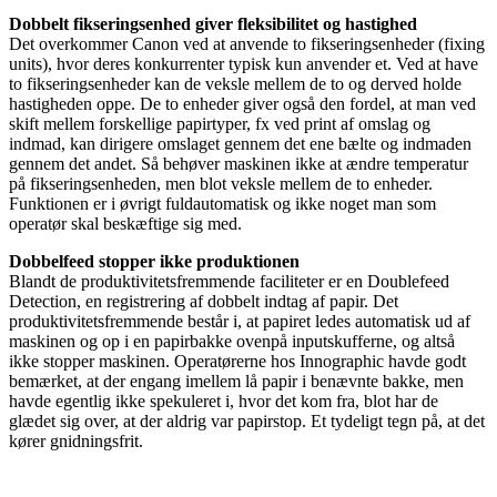
Dobbelt fikseringsenhed giver fleksibilitet og hastighed
Det overkommer Canon ved at anvende to fikseringsenheder (fixing
units), hvor deres konkurrenter typisk kun anvender et. Ved at have
to fikseringsenheder kan de veksle mellem de to og derved holde
hastigheden oppe. De to enheder giver også den fordel, at man ved
skift mellem forskellige papirtyper, fx ved print af omslag og
indmad, kan dirigere omslaget gennem det ene bælte og indmaden
gennem det andet. Så behøver maskinen ikke at ændre temperatur
på fikseringsenheden, men blot veksle mellem de to enheder.
Funktionen er i øvrigt fuldautomatisk og ikke noget man som
operatør skal beskæftige sig med.
Dobbelfeed stopper ikke produktionen
Blandt de produktivitetsfremmende faciliteter er en Doublefeed
Detection, en registrering af dobbelt indtag af papir. Det
produktivitetsfremmende består i, at papiret ledes automatisk ud af
maskinen og op i en papirbakke ovenpå inputskufferne, og altså
ikke stopper maskinen. Operatørerne hos Innographic havde godt
bemærket, at der engang imellem lå papir i benævnte bakke, men
havde egentlig ikke spekuleret i, hvor det kom fra, blot har de
glædet sig over, at der aldrig var papirstop. Et tydeligt tegn på, at det
kører gnidningsfrit.