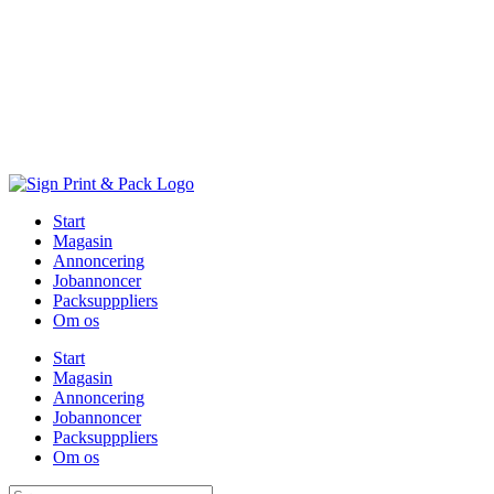
Skip
to
content
Start
Magasin
Annoncering
Jobannoncer
Packsupppliers
Om os
Start
Magasin
Annoncering
Jobannoncer
Packsupppliers
Om os
Søg