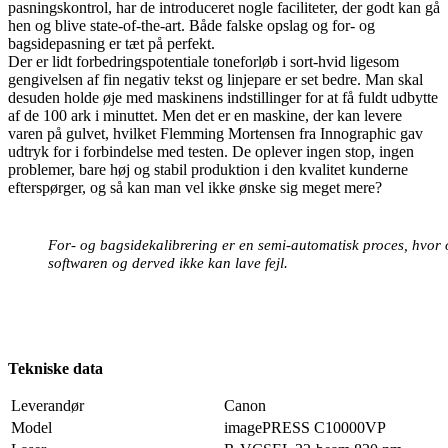
pasningskontrol, har de introduceret nogle faciliteter, der godt kan gå
hen og blive state-of-the-art. Både falske opslag og for- og
bagsidepasning er tæt på perfekt.
Der er lidt forbedringspotentiale toneforløb i sort-hvid ligesom
gengivelsen af fin negativ tekst og linjepare er set bedre. Man skal
desuden holde øje med maskinens indstillinger for at få fuldt udbytte
af de 100 ark i minuttet. Men det er en maskine, der kan levere
varen på gulvet, hvilket Flemming Mortensen fra Innographic gav
udtryk for i forbindelse med testen. De oplever ingen stop, ingen
problemer, bare høj og stabil produktion i den kvalitet kunderne
efterspørger, og så kan man vel ikke ønske sig meget mere?
For- og bagsidekalibrering er en semi-automatisk proces, hvor
softwaren og derved ikke kan lave fejl.
Tekniske data
Leverandør
Canon
Model
imagePRESS C10000VP