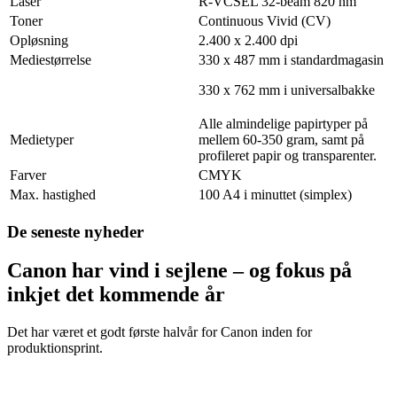
Laser
R-VCSEL 32-beam 820 nm
Toner
Continuous Vivid (CV)
Opløsning
2.400 x 2.400 dpi
Mediestørrelse
330 x 487 mm i standardmagasin
330 x 762 mm i universalbakke
Alle almindelige papirtyper på
Medietyper
mellem 60-350 gram, samt på
profileret papir og transparenter.
Farver
CMYK
Max. hastighed
100 A4 i minuttet (simplex)
De seneste nyheder
Canon har vind i sejlene – og fokus på
inkjet det kommende år
Det har været et godt første halvår for Canon inden for
produktionsprint.