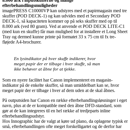
8.000 ark i inputskufferne og mange
efterbehandlingsmuligheder
imagePRESS C10000VP kan udstyres med et papirmagasin med tre
skuffer (POD DECK-1) og kan udvides med et Secondary POD
DECK-1, så kapaciteten kommer op på seks skuffer med op til
8.000 ark (ved 80 gram). Ved at anvende et POD DECK LITE-C1
(med kun en skuffe) får man mulighed for at installere et Long Sheet
Tray og dermed kunne printe på formatet 33 x 75 cm til fx tre-
fløjede A4-brochurer.
En lysindikator på hver skuffe indikerer, hvor
meget papir der er tilbage i hver skuffe, så man
ikke behøver at åbne for at tjekke.
Som en nyere facilitet har Canon implementeret en magasin-
indikator på de enkelte skuffer, så man umiddelbart kan se, hvor
meget papir der er tilbage i hver af dem uden at de skal åbnes.
På outputsiden har Canon en række efterbehandlingsløsninger i eget
navn, plus at de er kompatible med den åbne DFD-standard, som
gør at de kan integreres til en hel række af tredjeparts inline
efterbehandlingsudstyr.
Hos Innographic har de valgt at køre ud plano, da oplagene typisk er
små, efterbehandlingen ofte meget forskelligartet og de derfor har