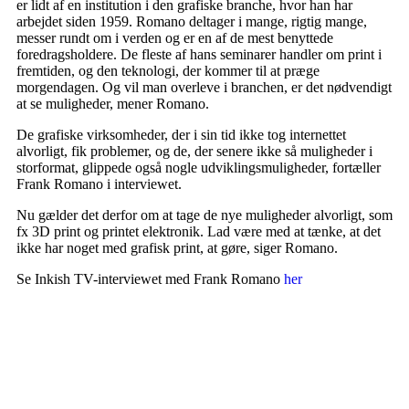
er lidt af en institution i den grafiske branche, hvor han har
arbejdet siden 1959. Romano deltager i mange, rigtig mange,
messer rundt om i verden og er en af de mest benyttede
foredragsholdere.
De fleste af hans seminarer handler om print i
fremtiden, og den teknologi, der kommer til at præge
morgendagen. Og vil man overleve i branchen, er det nødvendigt
at se muligheder, mener Romano.
De grafiske virksomheder, der i sin tid ikke tog internettet
alvorligt, fik problemer, og de, der senere ikke så muligheder i
storformat, glippede også nogle udviklingsmuligheder, fortæller
Frank Romano i interviewet.
Nu gælder det derfor om at tage de nye muligheder alvorligt, som
fx 3D print og printet elektronik. Lad være med at tænke, at det
ikke har noget med grafisk print, at gøre, siger Romano.
Se Inkish TV-interviewet med Frank Romano
her