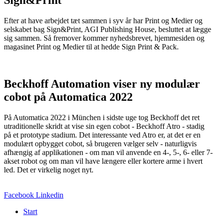
Sign&Print
Efter at have arbejdet tæt sammen i syv år har Print og Medier og
selskabet bag Sign&Print, AGI Publishing House, besluttet at lægge
sig sammen. Så fremover kommer nyhedsbrevet, hjemmesiden og
magasinet Print og Medier til at hedde Sign Print & Pack.
Beckhoff Automation viser ny modulær
cobot på Automatica 2022
På Automatica 2022 i München i sidste uge tog Beckhoff det ret
utraditionelle skridt at vise sin egen cobot - Beckhoff Atro - stadig
på et prototype stadium. Det interessante ved Atro er, at det er en
modulært opbygget cobot, så brugeren vælger selv - naturligvis
afhængig af applikationen - om man vil anvende en 4-, 5-, 6- eller 7-
akset robot og om man vil have længere eller kortere arme i hvert
led. Det er virkelig noget nyt.
Facebook
Linkedin
Start