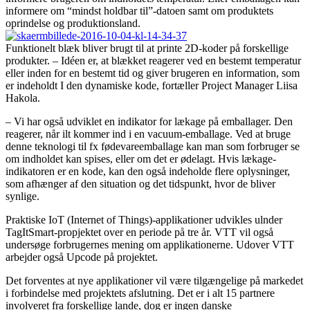
informere om “mindst holdbar til”-datoen
samt om produktets
oprindelse og produktionsland.
Funktionelt blæk bliver brugt til at printe 2D-koder på forskellige
produkter. – Idéen er, at blækket reagerer ved en bestemt temperatur
eller inden for en bestemt tid og giver brugeren en information, som
er indeholdt I den dynamiske kode, fortæller Project Manager Liisa
Hakola.
– Vi har også udviklet en indikator for lækage på emballager. Den
reagerer, når ilt kommer ind i en vacuum-emballage. Ved at bruge
denne teknologi til fx fødevareemballage kan man som forbruger se
om indholdet kan spises, eller om det er ødelagt. Hvis lækage-
indikatoren er en kode, kan den også indeholde flere oplysninger,
som afhænger af den situation og det tidspunkt, hvor de bliver
synlige.
Praktiske IoT (Internet of Things)-applikationer udvikles ulnder
TagItSmart-propjektet over en periode på tre år. VTT vil også
undersøge forbrugernes mening om applikationerne. Udover VTT
arbejder også Upcode på projektet.
Det forventes at nye applikationer vil være tilgængelige på markedet
i forbindelse med projektets afslutning. Det er i alt 15 partnere
involveret fra forskellige lande, dog er ingen danske