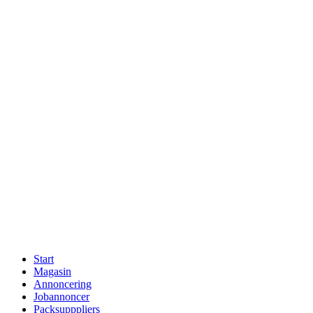
Skip
to
content
Start
Magasin
Annoncering
Jobannoncer
Packsupppliers