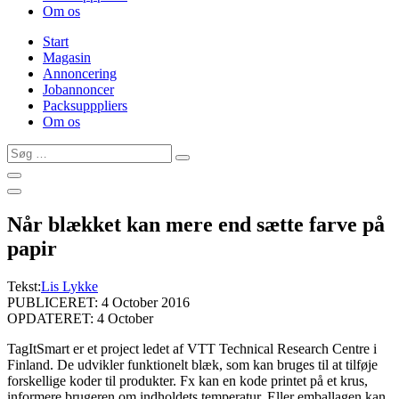
Om os
Start
Magasin
Annoncering
Jobannoncer
Packsupppliers
Om os
Søg
…
Når blækket kan mere end sætte farve på
papir
Tekst:
Lis Lykke
PUBLICERET: 4 October 2016
OPDATERET: 4 October
TagItSmart er et project ledet af VTT Technical Research Centre i
Finland. De udvikler funktionelt blæk, som kan bruges til at tilføje
forskellige koder til produkter. Fx kan en kode printet på et krus,
informere brugeren om indholdets temperatur. Eller emballagen kan