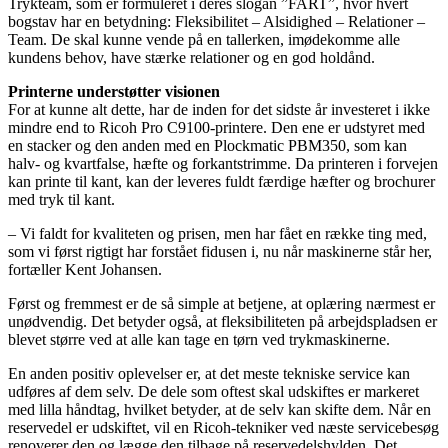
Trykteam, som er formuleret i deres slogan ”FART”, hvor hvert
bogstav har en betydning: Fleksibilitet – Alsidighed – Relationer –
Team. De skal kunne vende på en tallerken, imødekomme alle
kundens behov, have stærke relationer og en god holdånd.
Printerne understøtter visionen
For at kunne alt dette, har de inden for det sidste år investeret i ikke
mindre end to Ricoh Pro C9100-printere. Den ene er udstyret med
en stacker og den anden med en Plockmatic PBM350, som kan
halv- og kvartfalse, hæfte og forkantstrimme. Da printeren i forvejen
kan printe til kant, kan der leveres fuldt færdige hæfter og brochurer
med tryk til kant.
– Vi faldt for kvaliteten og prisen, men har fået en række ting med,
som vi først rigtigt har forstået fidusen i, nu når maskinerne står her,
fortæller Kent Johansen.
Først og fremmest er de så simple at betjene, at oplæring nærmest er
unødvendig. Det betyder også, at fleksibiliteten på arbejdspladsen er
blevet større ved at alle kan tage en tørn ved trykmaskinerne.
En anden positiv oplevelser er, at det meste tekniske service kan
udføres af dem selv. De dele som oftest skal udskiftes er markeret
med lilla håndtag, hvilket betyder, at de selv kan skifte dem. Når en
reservedel er udskiftet, vil en Ricoh-tekniker ved næste servicebesøg
renoverer den og lægge den tilbage på reservedelshylden. Det