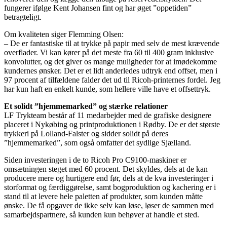
fungerer ifølge Kent Johansen fint og har øget ”oppetiden”
betragteligt.
Om kvaliteten siger Flemming Olsen:
– De er fantastiske til at trykke på papir med selv de mest krævende
overflader. Vi kan kører på det meste fra 60 til 400 gram inklusive
konvolutter, og det giver os mange muligheder for at imødekomme
kundernes ønsker. Det er et lidt anderledes udtryk end offset, men i
97 procent af tilfældene falder det ud til Ricoh-printernes fordel. Jeg
har kun haft en enkelt kunde, som hellere ville have et offsettryk.
Et solidt ”hjemmemarked” og stærke relationer
LF Trykteam består af 11 medarbejder med de grafiske designere
placeret i Nykøbing og printproduktionen i Rødby. De er det største
trykkeri på Lolland-Falster og sidder solidt på deres
”hjemmemarked”, som også omfatter det sydlige Sjælland.
Siden investeringen i de to Ricoh Pro C9100-maskiner er
omsætningen steget med 60 procent. Det skyldes, dels at de kan
producere mere og hurtigere end før, dels at de kva investeringer i
storformat og færdiggørelse, samt bogproduktion og kachering er i
stand til at levere hele paletten af produkter, som kunden måtte
ønske. De få opgaver de ikke selv kan løse, løser de sammen med
samarbejdspartnere, så kunden kun behøver at handle et sted.