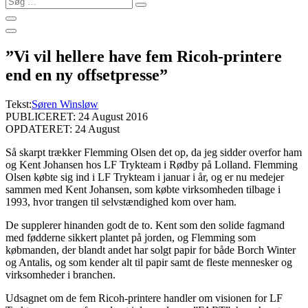
…
”Vi vil hellere have fem Ricoh-printere
end en ny offsetpresse”
Tekst:
Søren Winsløw
PUBLICERET: 24 August 2016
OPDATERET: 24 August
Så skarpt trækker Flemming Olsen det op, da jeg sidder overfor ham
og Kent Johansen hos LF Trykteam i Rødby på Lolland. Flemming
Olsen købte sig ind i LF Trykteam i januar i år, og er nu medejer
sammen med Kent Johansen
, som købte virksomheden tilbage i
1993, hvor trangen til selvstændighed kom over ham.
De supplerer hinanden godt de to. Kent som den solide fagmand
med fødderne sikkert plantet på jorden, og Flemming som
købmanden, der blandt andet har solgt papir for både Borch Winter
og Antalis, og som kender alt til papir samt de fleste mennesker og
virksomheder i branchen.
Udsagnet om de fem Ricoh-printere handler om visionen for LF