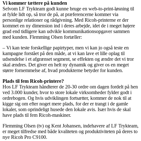
Vi kommer tættere på kunden
Selvom LF Trykteam godt kunne bruge en web-to-print-løsning til
at fylde lidt op, så tror de på, at præferencerne kommer via
personlige relationer og rådgivning. Med Ricoh-printerne er der
kommet en ny dimension ind i deres arbejde, idet de i meget højere
grad end tidligere kan udvikle kommunikationsopgaver sammen
med kunden. Flemming Olsen fortæller:
– Vi kan teste forskellige papirtyper, men vi kan jo også teste en
kampagne forstået på den måde, at vi kan lave et lille oplag til
udsendelse i et afgrænset segment, se effekten og ændre det vi tror
skal ændres. Det giver en helt ny dynamik og giver os en meget
større fornemmelse af, hvad produkterne betyder for kunden.
Plads til fem Ricoh-printere?
Hos LF Trykteam håndterer de 20-30 ordre om dagen fordelt på hen
ved 3.000 kunder, hvor to store lokale virksomheder fylder godt i
ordrebogen. Og hvis udviklingen fortsætter, kommer de nok til at
kigge sig om efter noget mere plads, for der er trangt i de gamle
lokaler, som oprindeligt husede den lokale avis. Især hvis de skal
have plads til fem Ricoh-maskiner.
Flemming Olsen (tv) og Kent Johansen, indehavere af LF Trykteam,
er meget tilfredse med både kvaliteten og produktiviteten på deres to
nye Ricoh Pro C9100.