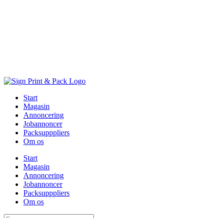
Skip
to
content
Start
Magasin
Annoncering
Jobannoncer
Packsupppliers
Om os
Start
Magasin
Annoncering
Jobannoncer
Packsupppliers
Om os
Søg