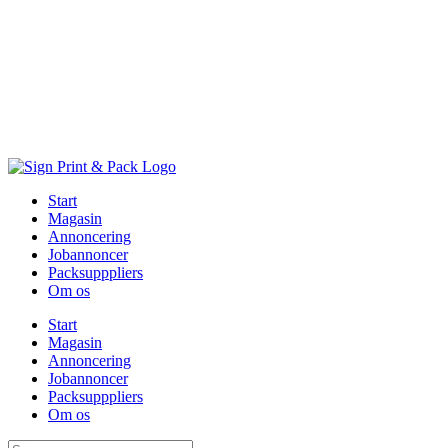
Skip
to
content
Start
Magasin
Annoncering
Jobannoncer
Packsupppliers
Om os
Start
Magasin
Annoncering
Jobannoncer
Packsupppliers
Om os
Søg