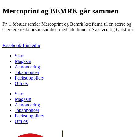
Mercoprint og BEMRK går sammen
Pr. 1 februar samler Mercoprint og Bemrk kræfterne til én større og
stærkere reklamevirksomhed med lokationer i Næstved og Glostrup.
Facebook
Linkedin
Start
Magasin
Annoncering
Jobannoncer
Packsupppliers
Om os
Start
Magasin
Annoncering
Jobannoncer
Packsupppliers
Om os