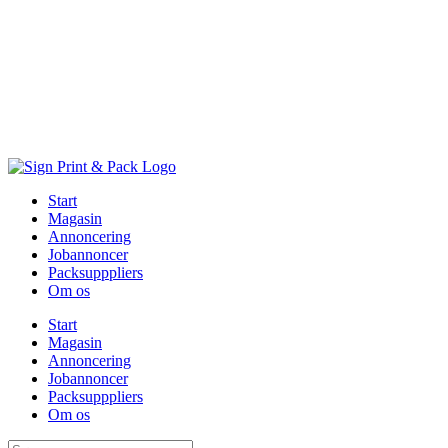
Skip
to
content
Start
Magasin
Annoncering
Jobannoncer
Packsupppliers
Om os
Start
Magasin
Annoncering
Jobannoncer
Packsupppliers
Om os
Søg