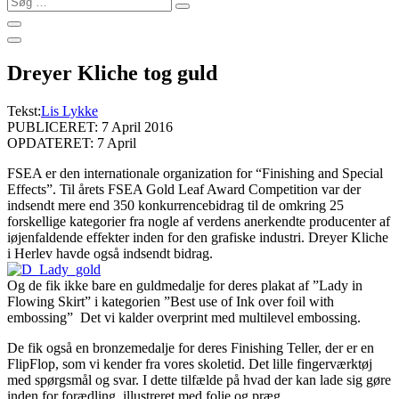
…
Dreyer Kliche tog guld
Tekst:
Lis Lykke
PUBLICERET: 7 April 2016
OPDATERET: 7 April
FSEA er den internationale organization for “Finishing and Special
Effects”. Til årets FSEA Gold Leaf Award Competition var der
indsendt mere end 350 konkurrencebidrag til de omkring 25
forskellige kategorier fra nogle af verdens anerkendte producenter af
iøjenfaldende effekter inden for den grafiske industri. Dreyer Kliche
i Herlev havde også indsendt bidrag.
Og de fik ikke bare en guldmedalje for deres plakat af ”Lady in
Flowing Skirt” i kategorien ”Best use of Ink over foil with
embossing” Det vi kalder overprint med multilevel embossing.
De fik også en bronzemedalje for deres Finishing Teller, der er en
FlipFlop, som vi kender fra vores skoletid. Det lille fingerværktøj
med spørgsmål og svar. I dette tilfælde på hvad der kan lade sig gøre
inden for forædling, illustreret med folie og præg.