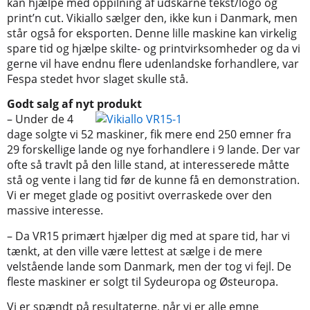
kan hjælpe med oppilning af udskårne tekst/logo og
print’n cut. Vikiallo sælger den, ikke kun i Danmark, men
står også for eksporten. Denne lille maskine kan virkelig
spare tid og hjælpe skilte- og printvirksomheder og da vi
gerne vil have endnu flere udenlandske forhandlere, var
Fespa stedet hvor slaget skulle stå.
Godt salg af nyt produkt
– Under de 4
dage solgte vi 52 maskiner, fik mere end 250 emner fra
29 forskellige lande og nye forhandlere i 9 lande. Der var
ofte så travlt på den lille stand, at interesserede måtte
stå og vente i lang tid før de kunne få en demonstration.
Vi er meget glade og positivt overraskede over den
massive interesse.
– Da VR15 primært hjælper dig med at spare tid, har vi
tænkt, at den ville være lettest at sælge i de mere
velstående lande som Danmark, men der tog vi fejl. De
fleste maskiner er solgt til Sydeuropa og Østeuropa.
Vi er spændt på resultaterne, når vi er alle emne