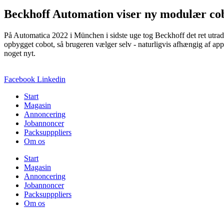
Beckhoff Automation viser ny modulær co
På Automatica 2022 i München i sidste uge tog Beckhoff det ret utradit
opbygget cobot, så brugeren vælger selv - naturligvis afhængig af appl
noget nyt.
Facebook
Linkedin
Start
Magasin
Annoncering
Jobannoncer
Packsupppliers
Om os
Start
Magasin
Annoncering
Jobannoncer
Packsupppliers
Om os