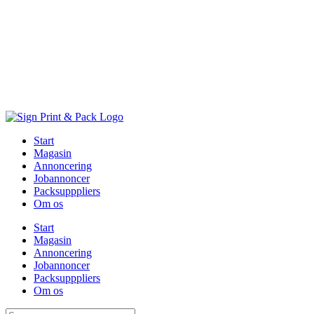
Skip
to
content
Start
Magasin
Annoncering
Jobannoncer
Packsupppliers
Om os
Start
Magasin
Annoncering
Jobannoncer
Packsupppliers
Om os
Søg