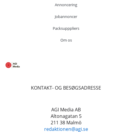
Annoncering
Jobannoncer
Packsupppliers
Om os
KONTAKT- OG BESØGSADRESSE
AGI Media AB
Altonagatan 5
211 38 Malmö
redaktionen@agi.se