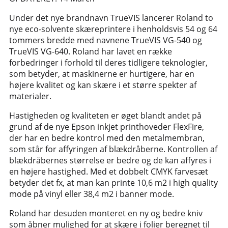
Under det nye brandnavn TrueVIS lancerer Roland to
nye eco-solvente skæreprintere i henholdsvis 54 og 64
tommers bredde med navnene TrueVIS VG-540 og
TrueVIS VG-640. Roland har lavet en række
forbedringer i forhold til deres tidligere teknologier,
som betyder, at maskinerne er hurtigere, har en
højere kvalitet og kan skære i et større spekter af
materialer.
Hastigheden og kvaliteten er øget blandt andet på
grund af de nye Epson inkjet printhoveder FlexFire,
der har en bedre kontrol med den metalmembran,
som står for affyringen af blækdråberne. Kontrollen af
blækdråbernes størrelse er bedre og de kan affyres i
en højere hastighed. Med et dobbelt CMYK farvesæt
betyder det fx, at man kan printe 10,6 m2 i high quality
mode på vinyl eller 38,4 m2 i banner mode.
Roland har desuden monteret en ny og bedre kniv
som åbner mulighed for at skære i folier beregnet til