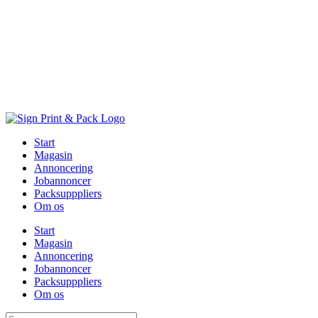
Skip
to
content
Start
Magasin
Annoncering
Jobannoncer
Packsupppliers
Om os
Start
Magasin
Annoncering
Jobannoncer
Packsupppliers
Om os
Søg