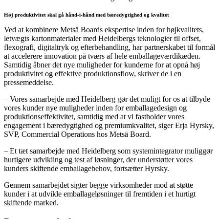
Høj produktivitet skal gå hånd-i-hånd med bæredygtighed og kvalitet
Ved at kombinere Metsä Boards ekspertise inden for højkvalitets,
letvægts kartonmaterialer med Heidelbergs teknologier til offset,
flexografi, digitaltryk og efterbehandling, har partnerskabet til formål
at accelerere innovation på tværs af hele emballageværdikæden.
Samtidig åbner det nye muligheder for kunderne for at opnå høj
produktivitet og effektive produktionsflow, skriver de i en
pressemeddelse.
– Vores samarbejde med Heidelberg gør det muligt for os at tilbyde
vores kunder nye muligheder inden for emballagedesign og
produktionseffektivitet, samtidig med at vi fastholder vores
engagement i bæredygtighed og premiumkvalitet, siger Erja Hyrsky,
SVP, Commercial Operations hos Metsä Board.
– Et tæt samarbejde med Heidelberg som systemintegrator muliggør
hurtigere udvikling og test af løsninger, der understøtter vores
kunders skiftende emballagebehov, fortsætter Hyrsky.
Gennem samarbejdet sigter begge virksomheder mod at støtte
kunder i at udvikle emballageløsninger til fremtiden i et hurtigt
skiftende marked.