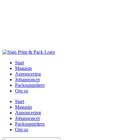
Skip
to
content
Start
Magasin
Annoncering
Jobannoncer
Packsupppliers
Om os
Start
Magasin
Annoncering
Jobannoncer
Packsupppliers
Om os
Søg