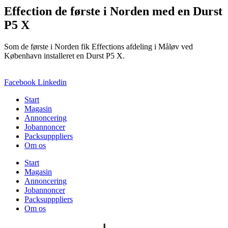
Effection de første i Norden med en Durst
P5 X
Som de første i Norden fik Effections afdeling i Måløv ved
København installeret en Durst P5 X.
Facebook
Linkedin
Start
Magasin
Annoncering
Jobannoncer
Packsupppliers
Om os
Start
Magasin
Annoncering
Jobannoncer
Packsupppliers
Om os