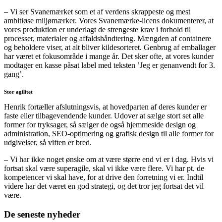
– Vi ser Svanemærket som et af verdens skrappeste og mest
ambitiøse miljømærker. Vores Svanemærke-licens dokumenterer, at
vores produktion er underlagt de strengeste krav i forhold til
processer, materialer og affaldshåndtering. Mængden af containere
og beholdere viser, at alt bliver kildesorteret. Genbrug af emballager
har været et fokusområde i mange år. Det sker ofte, at vores kunder
modtager en kasse påsat label med teksten ’Jeg er genanvendt for 3.
gang’.
Stor agilitet
Henrik fortæller afslutningsvis, at hovedparten af deres kunder er
faste eller tilbagevendende kunder. Udover at sælge stort set alle
former for tryksager, så sælger de også hjemmeside design og
administration, SEO-optimering og grafisk design til alle former for
udgivelser, så viften er bred.
– Vi har ikke noget ønske om at være større end vi er i dag. Hvis vi
fortsat skal være superagile, skal vi ikke være flere. Vi har pt. de
kompetencer vi skal have, for at drive den forretning vi er. Indtil
videre har det været en god strategi, og det tror jeg fortsat det vil
være.
De seneste nyheder