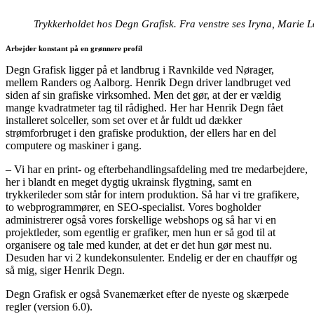
Trykkerholdet hos Degn Grafisk. Fra venstre ses Iryna, Marie L
Arbejder konstant på en grønnere profil
Degn Grafisk ligger på et landbrug i Ravnkilde ved Nørager,
mellem Randers og Aalborg. Henrik Degn driver landbruget ved
siden af sin grafiske virksomhed. Men det gør, at der er vældig
mange kvadratmeter tag til rådighed. Her har Henrik Degn fået
installeret solceller, som set over et år fuldt ud dækker
strømforbruget i den grafiske produktion, der ellers har en del
computere og maskiner i gang.
– Vi har en print- og efterbehandlingsafdeling med tre medarbejdere,
her i blandt en meget dygtig ukrainsk flygtning, samt en
trykkerileder som står for intern produktion. Så har vi tre grafikere,
to webprogrammører, en SEO-specialist. Vores bogholder
administrerer også vores forskellige webshops og så har vi en
projektleder, som egentlig er grafiker, men hun er så god til at
organisere og tale med kunder, at det er det hun gør mest nu.
Desuden har vi 2 kundekonsulenter. Endelig er der en chauffør og
så mig, siger Henrik Degn.
Degn Grafisk er også Svanemærket efter de nyeste og skærpede
regler (version 6.0).