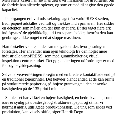
Men ellers kaster han sig ihærdigt over maskinen for at fortælle, om
de fordele han allerede oplever, og som er med til at give den øgede
kapacitet.
– Papirgangen er i vid udstrækning taget fra varioPRESS-serien,
hvor papiret adskilles ved luft og trækkes ind i printeren. Her sidder
en detektor, som måler, om der kun er ét ark. Er der taget flere ark
ind ’spyttes’ de øjeblikkeligt ud i en separat bakke, hvorfra den kan
genbruges. Ikke noget med at stoppe maskinen.
Han fortæller videre, at det samme gælder der, hvor pasningen
foretages. Her anvender man igen teknologi fra den noget mere
industrielle varioPRESS, som med gummibælter og visuel
inspektion centrerer arket. Det gør, at der ingen udfordringer er med
for- og bagsidepasning.
Selve farveoverføringen foregår med en bredere kontaktflade end på
en traditionel tonerprinter. Det betyder blandt andet, at de kan printe
på strukturerede papirer og på højere gramvægte uden at sænke
hastigheden på de 135 print i minuttet.
– Samlet set har vi fået en højere hastighed, en bedre kvalitet, som
især er synlig på ubestrøget og struktureret papir, og så har vi
nærmest aldrig utilsigtede produktionsstop. De ting som slides ved
produktion, kan vi selv skifte, siger Henrik Degn.