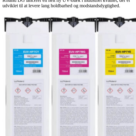
Roland DG lancerer en helt ny UV-blæk i industriel kvalitet, der er
udviklet til at levere lang holdbarhed og modstandsdygtighed.