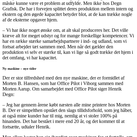
måske kunne være et problem at udfylde. Men ikke hos Degn
Grafisk. De har i forvejen splittet deres produktion mellem intern og
ekstern og den øgede kapacitet betyder blot, at de kan trække nogle
af de eksterne opgaver hjem.
– Vi har ikke noget ønske om, at alt skal produceres her. Det ville
kræve alt for meget udstyr og for mange forskellige kompetencer. Vi
har en række stærke samarbejdspartnere i ind- og udland, som vi
fortsat arbejder tæt sammen med. Men når det gælder den
produktion vi selv er stærke til, kan vi lige så godt trække det hjem i
det omfang, vi har kapacitet.
Ny maskine – nye tider
Der er stor tilfredshed med den nye maskine, der er formidlet af
Morten B. Hansen, som har Office Pilot i Viborg sammen med
Morten Aarup. Om samarbejdet med Office Pilot siger Henrik
Degn:
– Jeg har gennem årene købt næsten alle mine printere hos Morten
B. Der er simpelthen opstået den slags tillidsforhold, som jeg håber,
at også mine kunder har til mig, nemlig at vi stoler 100% på
hinanden. Det har bestået i mere end 20 år, og det kommer til at
fortsætte, udtaler Henrik.