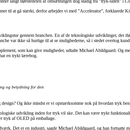
mmer langt størstedelen af omsætningen dog stadig fra ”tryk-siden” i C
mer til at gå stærkt, derfor arbejder vi med ”Accelerator”, forklarede 
iklingstur gennem branchen. En af de teknologiske udviklinger, der ifø
che var ikke så hurtige til at se mulighederne, så i stedet overtog kun
 supplement, som kan give muligheder, udtalte Michael Abildgaard. Og me
har en trykt lærebog.
ing og betydning for den
g design? Og ikke mindst er vi opmærksomme nok på hvordan tryk benyt
nologiske udvikling inden for tryk vil ske. Det kan være trykt funktio
ller tryk af OLED på emballage.
ærk. Det er en industri, sagde Michael Abildgaard, og han fortsatte me