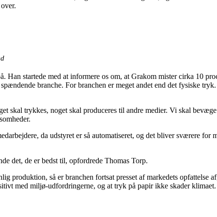
 over.
ed
. Han startede med at informere os om, at Grakom mister cirka 10 proc
 spændende branche. For branchen er meget andet end det fysiske tryk
et skal trykkes, noget skal produceres til andre medier. Vi skal bevæge
ksomheder.
medarbejdere, da udstyret er så automatiseret, og det bliver sværere fo
de det, de er bedst til, opfordrede Thomas Torp.
g produktion, så er branchen fortsat presset af markedets opfattelse af, 
 positivt med miljø-udfordringerne, og at tryk på papir ikke skader klima