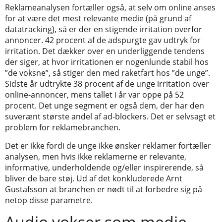
Reklameanalysen fortæller også, at selv om online anses
for at være det mest relevante medie (på grund af
datatracking), så er der en stigende irritation overfor
annoncer. 42 procent af de adspurgte gav udtryk for
irritation. Det dækker over en underliggende tendens
der siger, at hvor irritationen er nogenlunde stabil hos
”de voksne”, så stiger den med raketfart hos ”de unge”.
Sidste år udtrykte 38 procent af de unge irritation over
online-annoncer, mens tallet i år var oppe på 52
procent. Det unge segment er også dem, der har den
suverænt største andel af ad-blockers. Det er selvsagt et
problem for reklamebranchen.
Det er ikke fordi de unge ikke ønsker reklamer fortæller
analysen, men hvis ikke reklamerne er relevante,
informative, underholdende og/eller inspirerende, så
bliver de bare støj. Ud af det konkluderede Arnt
Gustafsson at branchen er nødt til at forbedre sig på
netop disse parametre.
Audio vokser som medie