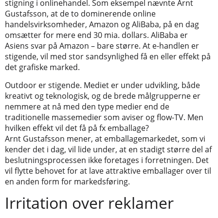
stigning i onlinehandel. Som eksempel nævnte Arnt
Gustafsson, at de to dominerende online
handelsvirksomheder, Amazon og AliBaba, på en dag
omsætter for mere end 30 mia. dollars. AliBaba er
Asiens svar på Amazon – bare større. At e-handlen er
stigende, vil med stor sandsynlighed få en eller effekt på
det grafiske marked.
Outdoor er stigende. Mediet er under udvikling, både
kreativt og teknologisk, og de brede målgrupperne er
nemmere at nå med den type medier end de
traditionelle massemedier som aviser og flow-TV. Men
hvilken effekt vil det få på fx emballage?
Arnt Gustafsson mener, at emballagemarkedet, som vi
kender det i dag, vil lide under, at en stadigt større del af
beslutningsprocessen ikke foretages i forretningen. Det
vil flytte behovet for at lave attraktive emballager over til
en anden form for markedsføring.
Irritation over reklamer