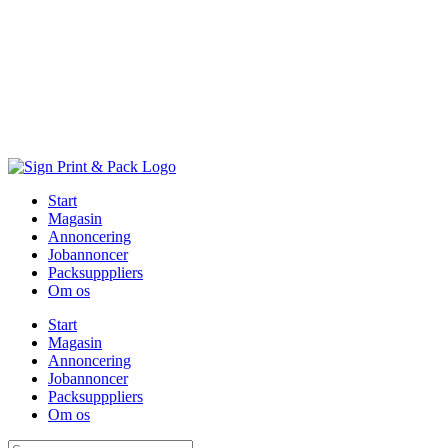
Skip
to
content
Start
Magasin
Annoncering
Jobannoncer
Packsupppliers
Om os
Start
Magasin
Annoncering
Jobannoncer
Packsupppliers
Om os
Søg