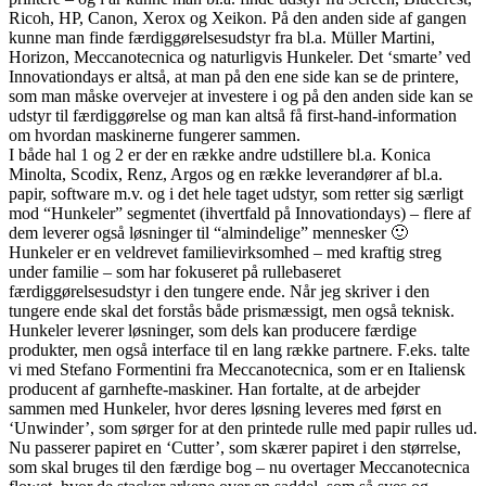
Ricoh, HP, Canon, Xerox og Xeikon. På den anden side af gangen
kunne man finde færdiggørelsesudstyr fra bl.a. Müller Martini,
Horizon, Meccanotecnica og naturligvis Hunkeler. Det ‘smarte’ ved
Innovationdays er altså, at man på den ene side kan se de printere,
som man måske overvejer at investere i og på den anden side kan se
udstyr til færdiggørelse og man kan altså få first-hand-information
om hvordan maskinerne fungerer sammen.
I både hal 1 og 2 er der en række andre udstillere bl.a. Konica
Minolta, Scodix, Renz, Argos og en række leverandører af bl.a.
papir, software m.v. og i det hele taget udstyr, som retter sig særligt
mod “Hunkeler” segmentet (ihvertfald på Innovationdays) – flere af
dem leverer også løsninger til “almindelige” mennesker 🙂
Hunkeler er en veldrevet familievirksomhed – med kraftig streg
under familie – som har fokuseret på rullebaseret
færdiggørelsesudstyr i den tungere ende. Når jeg skriver i den
tungere ende skal det forstås både prismæssigt, men også teknisk.
Hunkeler leverer løsninger, som dels kan producere færdige
produkter, men også interface til en lang række partnere. F.eks. talte
vi med Stefano Formentini fra Meccanotecnica, som er en Italiensk
producent af garnhefte-maskiner. Han fortalte, at de arbejder
sammen med Hunkeler, hvor deres løsning leveres med først en
‘Unwinder’, som sørger for at den printede rulle med papir rulles ud.
Nu passerer papiret en ‘Cutter’, som skærer papiret i den størrelse,
som skal bruges til den færdige bog – nu overtager Meccanotecnica