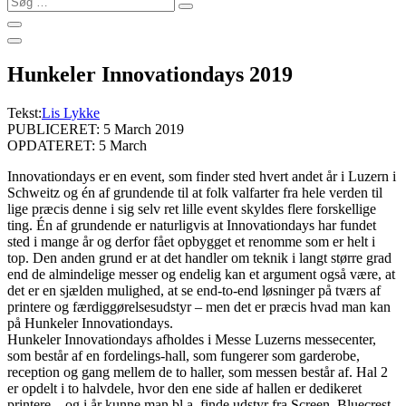
…
Hunkeler Innovationdays 2019
Tekst:
Lis Lykke
PUBLICERET: 5 March 2019
OPDATERET: 5 March
Innovationdays er en event, som finder sted hvert andet år i Luzern i
Schweitz og én af grundende til at folk valfarter fra hele verden til
lige præcis denne i sig selv ret lille event skyldes flere forskellige
ting. Én af grundende er naturligvis at Innovationdays har fundet
sted i mange år og derfor fået opbygget et renomme som er helt i
top. Den anden grund er at det handler om teknik i langt større grad
end de almindelige messer og endelig kan et argument også være, at
det er en sjælden mulighed, at se end-to-end løsninger på tværs af
printere og færdiggørelsesudstyr – men det er præcis hvad man kan
på Hunkeler Innovationdays.
Hunkeler Innovationdays afholdes i Messe Luzerns messecenter,
som består af en fordelings-hall, som fungerer som garderobe,
reception og gang mellem de to haller, som messen består af. Hal 2
er opdelt i to halvdele, hvor den ene side af hallen er dedikeret
printere – og i år kunne man bl.a. finde udstyr fra Screen, Bluecrest,