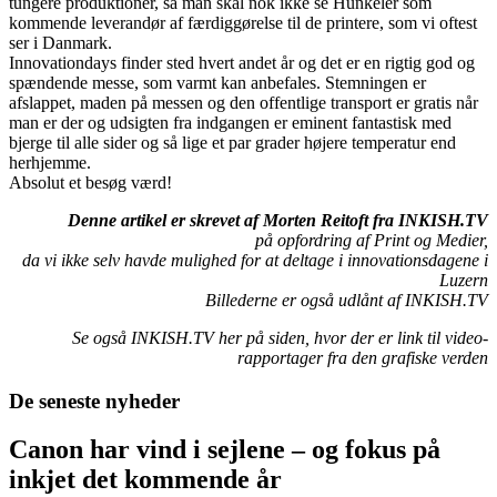
tungere produktioner, så man skal nok ikke se Hunkeler som
kommende leverandør af færdiggørelse til de printere, som vi oftest
ser i Danmark.
Innovationdays finder sted hvert andet år og det er en rigtig god og
spændende messe, som varmt kan anbefales. Stemningen er
afslappet, maden på messen og den offentlige transport er gratis når
man er der og udsigten fra indgangen er eminent fantastisk med
bjerge til alle sider og så lige et par grader højere temperatur end
herhjemme.
Absolut et besøg værd!
Denne artikel er skrevet af Morten Reitoft fra INKISH.TV
på opfordring af Print og Medier,
da vi ikke selv havde mulighed for at deltage i innovationsdagene i
Luzern
Billederne er også udlånt af INKISH.TV
Se også INKISH.TV her på siden, hvor der er link til video-
rapportager fra den grafiske verden
De seneste nyheder
Canon har vind i sejlene – og fokus på
inkjet det kommende år