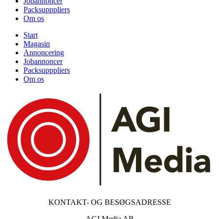
Jobannoncer
Packsupppliers
Om os
Start
Magasin
Annoncering
Jobannoncer
Packsupppliers
Om os
KONTAKT- OG BESØGSADRESSE
AGI Media AB