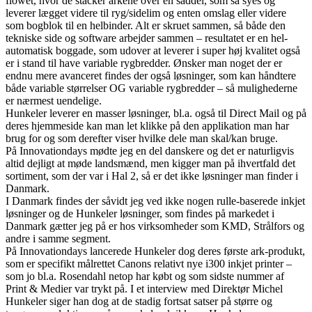
flowet, hvor de stacker arkene over en saddel, som så syes og
leverer lægget videre til ryg/sidelim og enten omslag eller videre
som bogblok til en helbinder. Alt er skruet sammen, så både den
tekniske side og software arbejder sammen – resultatet er en hel-
automatisk boggade, som udover at leverer i super høj kvalitet også
er i stand til have variable rygbredder. Ønsker man noget der er
endnu mere avanceret findes der også løsninger, som kan håndtere
både variable størrelser OG variable rygbredder – så mulighederne
er nærmest uendelige.
Hunkeler leverer en masser løsninger, bl.a. også til Direct Mail og på
deres hjemmeside kan man let klikke på den applikation man har
brug for og som derefter viser hvilke dele man skal/kan bruge.
På Innovationdays mødte jeg en del danskere og det er naturligvis
altid dejligt at møde landsmænd, men kigger man på ihvertfald det
sortiment, som der var i Hal 2, så er det ikke løsninger man finder i
Danmark.
I Danmark findes der såvidt jeg ved ikke nogen rulle-baserede inkjet
løsninger og de Hunkeler løsninger, som findes på markedet i
Danmark gætter jeg på er hos virksomheder som KMD, Strålfors og
andre i samme segment.
På Innovationdays lancerede Hunkeler dog deres første ark-produkt,
som er specifikt målrettet Canons relativt nye i300 inkjet printer –
som jo bl.a. Rosendahl netop har købt og som sidste nummer af
Print & Medier var trykt på. I et interview med Direktør Michel
Hunkeler siger han dog at de stadig fortsat satser på større og