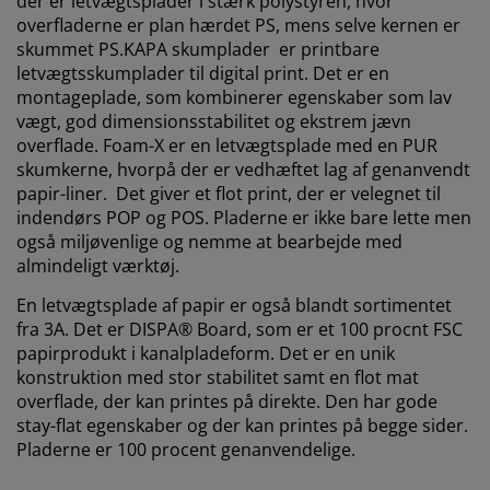
der er letvægtsplader i stærk polystyren, hvor
overfladerne er plan hærdet PS, mens selve kernen er
skummet PS.KAPA skumplader er printbare
letvægtsskumplader til digital print. Det er en
montageplade, som kombinerer egenskaber som lav
vægt, god dimensionsstabilitet og ekstrem jævn
overflade. Foam-X er en letvægtsplade med en PUR
skumkerne, hvorpå der er vedhæftet lag af genanvendt
papir-liner. Det giver et flot print, der er velegnet til
indendørs POP og POS. Pladerne er ikke bare lette men
også miljøvenlige og nemme at bearbejde med
almindeligt værktøj.
En letvægtsplade af papir er også blandt sortimentet
fra 3A. Det er DISPA® Board, som er et 100 procnt FSC
papirprodukt i kanalpladeform. Det er en unik
konstruktion med stor stabilitet samt en flot mat
overflade, der kan printes på direkte. Den har gode
stay-flat egenskaber og der kan printes på begge sider.
Pladerne er 100 procent genanvendelige.