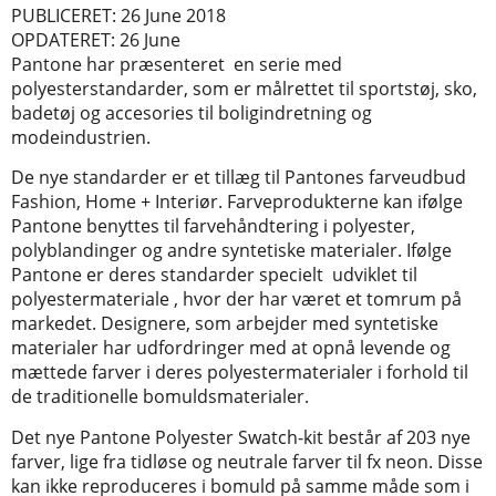
PUBLICERET: 26 June 2018
OPDATERET: 26 June
Pantone har præsenteret en serie med
polyesterstandarder, som er målrettet til sportstøj, sko,
badetøj og accesories til boligindretning og
modeindustrien.
De nye standarder er et tillæg til Pantones farveudbud
Fashion, Home + Interiør. Farveprodukterne kan ifølge
Pantone benyttes til farvehåndtering i polyester,
polyblandinger og andre syntetiske materialer. Ifølge
Pantone er deres standarder specielt udviklet til
polyestermateriale , hvor der har været et tomrum på
markedet. Designere, som arbejder med syntetiske
materialer har udfordringer med at opnå levende og
mættede farver i deres polyestermaterialer i forhold til
de traditionelle bomuldsmaterialer.
Det nye Pantone Polyester Swatch-kit består af 203 nye
farver, lige fra tidløse og neutrale farver til fx neon. Disse
kan ikke reproduceres i bomuld på samme måde som i