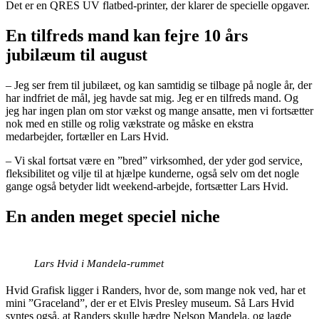
Det er en QRES UV flatbed-printer, der klarer de specielle opgaver.
En tilfreds mand kan fejre 10 års
jubilæum til august
– Jeg ser frem til jubilæet, og kan samtidig se tilbage på nogle år, der
har indfriet de mål, jeg havde sat mig. Jeg er en tilfreds mand. Og
jeg har ingen plan om stor vækst og mange ansatte, men vi fortsætter
nok med en stille og rolig vækstrate og måske en ekstra
medarbejder, fortæller en Lars Hvid.
– Vi skal fortsat være en ”bred” virksomhed, der yder god service,
fleksibilitet og vilje til at hjælpe kunderne, også selv om det nogle
gange også betyder lidt weekend-arbejde, fortsætter Lars Hvid.
En anden meget speciel niche
Lars Hvid i Mandela-rummet
Hvid Grafisk ligger i Randers, hvor de, som mange nok ved, har et
mini ”Graceland”, der er et Elvis Presley museum. Så Lars Hvid
syntes også, at Randers skulle hædre Nelson Mandela, og lagde