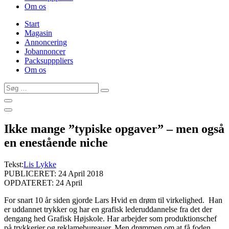
Om os
Start
Magasin
Annoncering
Jobannoncer
Packsupppliers
Om os
Søg
…
Ikke mange ”typiske opgaver” – men også
en enestående niche
Tekst:
Lis Lykke
PUBLICERET: 24 April 2018
OPDATERET: 24 April
For snart 10 år siden gjorde Lars Hvid en drøm til virkelighed. Han
er uddannet trykker og har en grafisk lederuddannelse fra det der
dengang hed Grafisk Højskole. Har arbejder som produktionschef
på trykkerier og reklamebureauer. Men drømmen om at få foden