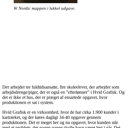
W Nordic mappen i lukket udgave.
Der arbejder tre fuldtidsansatte, fire skoleelever, der arbejder som
arbejdsdrenge/piger, der er også en ”efterlønner” i Hvid Grafisk. Og
det er ikke et hus, der er præget af ensartede opgaver, hvor
produktionen er sat i system.
Hvid Grafisk er en virksomhed, hvor de har cirka 1.900 kunder i
kartoteket, og der køres dagligt 34-40 opgaver gennem
produktionen. Det er meget her og nu opgaver, hvor kunden står
med et problem, der nogen gange skulle have været løst i går. Det