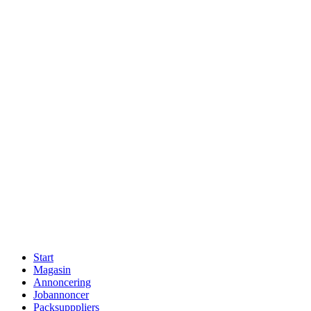
Skip
to
content
Start
Magasin
Annoncering
Jobannoncer
Packsupppliers