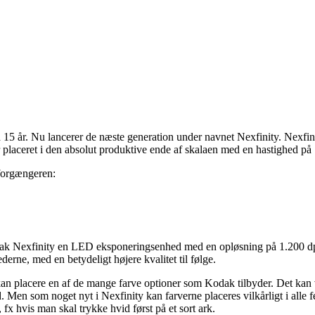
5 år. Nu lancerer de næste generation under navnet Nexfinity. Nexfinity
laceret i den absolut produktive ende af skalaen med en hastighed på 
 forgængeren:
Kodak Nexfinity en LED eksponeringsenhed med en opløsning på 1.200 dp
derne, med en betydeligt højere kvalitet til følge.
kan placere en af de mange farve optioner som Kodak tilbyder. Det kan 
. Men som noget nyt i Nexfinity kan farverne placeres vilkårligt i alle 
 fx hvis man skal trykke hvid først på et sort ark.