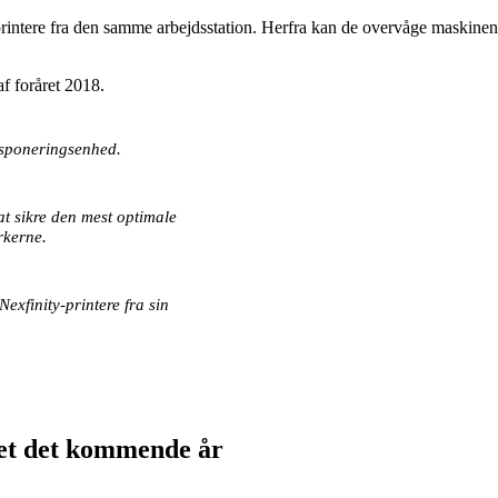
printere fra den samme arbejdsstation. Herfra kan de overvåge maskinens
f foråret 2018.
eksponeringsenhed.
at sikre den mest optimale
rkerne.
exfinity-printere fra sin
kjet det kommende år