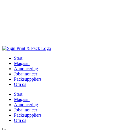
Skip
to
content
Start
Magasin
Annoncering
Jobannoncer
Packsupppliers
Om os
Start
Magasin
Annoncering
Jobannoncer
Packsupppliers
Om os
Søg