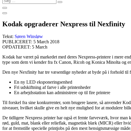
…
Kodak opgraderer Nexpress til Nexfinity
Tekst:
Søren Winsløw
PUBLICERET: 5 March 2018
OPDATERET: 5 March
Kodak har været på markedet med deres Nexpress-printere i mere end 1
type som dem vi kender fra fx Canon, Ricoh og Konica Minolta og er p
Den nye Nexfinity har tre væsentlige nyheder at byde på i forhold til
En ny LED eksponeringsenhed
Fri udskiftning af farve i alle printenheder
En arbejdsstation kan administrere op til fire printere
Til forskel fra sine konkurrenter, som brugere lasere, så anvender 
niveauer, hvilket skulle give en helt nye mulighed for at modulere bille
De tidligere Nexpress printer har også et femte farveværk, hvor man 
rød, guld, mat, blank eller relieflak, magnetisk blæk (MICR) eller hvid
for at fremstille specielle printjobs på den mest hensigtsmæssige måde,