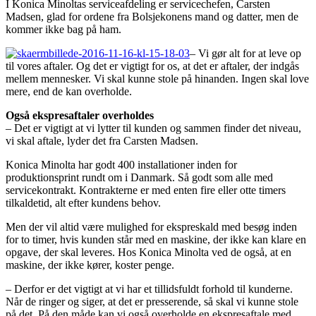
I Konica Minoltas serviceafdeling er servicechefen, Carsten
Madsen, glad for ordene fra Bolsjekonens mand og datter, men de
kommer ikke bag på ham.
– Vi gør alt for at leve op
til vores aftaler. Og det er vigtigt for os, at det er aftaler, der indgås
mellem mennesker. Vi skal kunne stole på hinanden. Ingen skal love
mere, end de kan overholde.
Også ekspresaftaler overholdes
– Det er vigtigt at vi lytter til kunden og sammen finder det niveau,
vi skal aftale, lyder det fra Carsten Madsen.
Konica Minolta har godt 400 installationer inden for
produktionsprint rundt om i Danmark. Så godt som alle med
servicekontrakt. Kontrakterne er med enten fire eller otte timers
tilkaldetid, alt efter kundens behov.
Men der vil altid være mulighed for ekspreskald med besøg inden
for to timer, hvis kunden står med en maskine, der ikke kan klare en
opgave, der skal leveres. Hos Konica Minolta ved de også, at en
maskine, der ikke kører, koster penge.
– Derfor er det vigtigt at vi har et tillidsfuldt forhold til kunderne.
Når de ringer og siger, at det er presserende, så skal vi kunne stole
på det. På den måde kan vi også overholde en ekspresaftale med