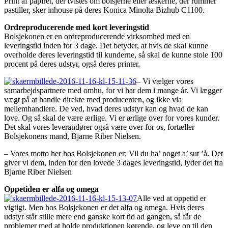
Print af papiret, der tvistes om bolsjerne eller æskerne, der rummer
pastiller, sker inhouse på deres Konica Minolta Bizhub C1100.
Ordreproducerende med kort leveringstid
Bolsjekonen er en ordreproducerende virksomhed med en
leveringstid inden for 3 dage. Det betyder, at hvis de skal kunne
overholde deres leveringstid til kunderne, så skal de kunne stole 100
procent på deres udstyr, også deres printer.
– Vi vælger vores
samarbejdspartnere med omhu, for vi har dem i mange år. Vi lægger
vægt på at handle direkte med producenten, og ikke via
mellemhandlere. De ved, hvad deres udstyr kan og hvad de kan
love. Og så skal de være ærlige. Vi er ærlige over for vores kunder.
Det skal vores leverandører også være over for os, fortæller
Bolsjekonens mand, Bjarne Riber Nielsen.
– Vores motto her hos Bolsjekonen er: Vil du ha’ noget a’ sut ’å. Det
giver vi dem, inden for den lovede 3 dages leveringstid, lyder det fra
Bjarne Riber Nielsen
Oppetiden er alfa og omega
Alle ved at oppetid er
vigtigt. Men hos Bolsjekonen er det alfa og omega. Hvis deres
udstyr står stille mere end ganske kort tid ad gangen, så får de
problemer med at holde produktionen kørende, og leve op til den