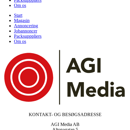
Packsupppliers
Om os
Start
Magasin
Annoncering
Jobannoncer
Packsupppliers
Om os
KONTAKT- OG BESØGSADRESSE
AGI Media AB
Altonagatan 5