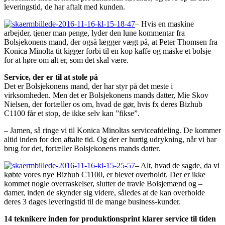
leveringstid, de har aftalt med kunden.
– Hvis en maskine
arbejder, tjener man penge, lyder den lune kommentar fra
Bolsjekonens mand, der også lægger vægt på, at Peter Thomsen fra
Konica Minolta tit kigger forbi til en kop kaffe og måske et bolsje
for at høre om alt er, som det skal være.
Service, der er til at stole på
Det er Bolsjekonens mand, der har styr på det meste i
virksomheden. Men det er Bolsjekonens mands datter, Mie Skov
Nielsen, der fortæller os om, hvad de gør, hvis fx deres Bizhub
C1100 får et stop, de ikke selv kan ”fikse”.
– Jamen, så ringe vi til Konica Minoltas serviceafdeling. De kommer
altid inden for den aftalte tid. Og der er hurtig udrykning, når vi har
brug for det, fortæller Bolsjekonens mands datter.
– Alt, hvad de sagde, da vi
købte vores nye Bizhub C1100, er blevet overholdt. Der er ikke
kommet nogle overraskelser, slutter de travle Bolsjemænd og –
damer, inden de skynder sig videre, således at de kan overholde
deres 3 dages leveringstid til de mange business-kunder.
14 teknikere inden for produktionsprint klarer service til tiden