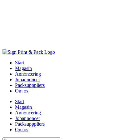
Skip
to
content
Start
Magasin
Annoncering
Jobannoncer
Packsupppliers
Om os
Start
Magasin
Annoncering
Jobannoncer
Packsupppliers
Om os
Søg