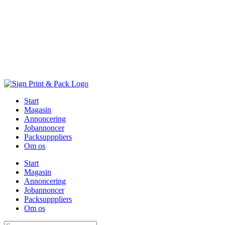
Skip
to
content
Start
Magasin
Annoncering
Jobannoncer
Packsupppliers
Om os
Start
Magasin
Annoncering
Jobannoncer
Packsupppliers
Om os
Søg