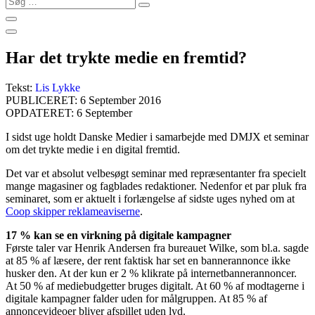
…
Har det trykte medie en fremtid?
Tekst:
Lis Lykke
PUBLICERET: 6 September 2016
OPDATERET: 6 September
I sidst uge holdt Danske Medier i samarbejde med DMJX et seminar
om det trykte medie i en digital fremtid.
Det var et absolut velbesøgt seminar med repræsentanter fra specielt
mange magasiner og fagblades redaktioner.
Nedenfor et par pluk fra
seminaret, som er aktuelt i forlængelse af sidste uges nyhed om at
Coop skipper reklameaviserne
.
17 % kan se en virkning på digitale kampagner
Første taler var Henrik Andersen fra bureauet Wilke, som bl.a. sagde
at 85 % af læsere, der rent faktisk har set en bannerannonce ikke
husker den. At der kun er 2 % klikrate på internetbannerannoncer.
At 50 % af mediebudgetter bruges digitalt. At 60 % af modtagerne i
digitale kampagner falder uden for målgruppen. At 85 % af
annoncevideoer bliver afspillet uden lyd.