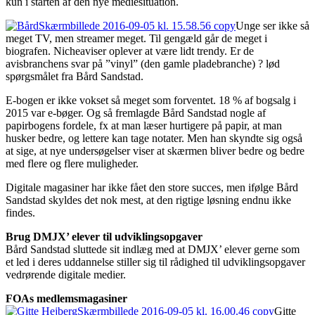
kun i starten af den nye mediesituation.
Unge ser ikke så
meget TV, men streamer meget. Til gengæld går de meget i
biografen. Nicheaviser oplever at være lidt trendy. Er de
avisbranchens svar på ”vinyl” (den gamle pladebranche) ? lød
spørgsmålet fra Bård Sandstad.
E-bogen er ikke vokset så meget som forventet. 18 % af bogsalg i
2015 var e-bøger. Og så fremlagde Bård Sandstad nogle af
papirbogens fordele, fx at man læser hurtigere på papir, at man
husker bedre, og lettere kan tage notater. Men han skyndte sig også
at sige, at nye undersøgelser viser at skærmen bliver bedre og bedre
med flere og flere muligheder.
Digitale magasiner har ikke fået den store succes, men ifølge Bård
Sandstad skyldes det nok mest, at den rigtige løsning endnu ikke
findes.
Brug DMJX’ elever til udviklingsopgaver
Bård Sandstad sluttede sit indlæg med at DMJX’ elever gerne som
et led i deres uddannelse stiller sig til rådighed til udviklingsopgaver
vedrørende digitale medier.
FOAs medlemsmagasiner
Gitte