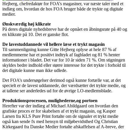
Hejberg, chefredaktør for FOA’s magasiner, var næste taler med et
indlæg om, hvordan de hos FOA bruger både de trykte og digitale
medier.
Ønskværdig høj klikrate
På deres digitale nyhedsbreve har de opnået en åbningsrate på 40 og
en klikrate på 10. Det er ganske flot.
De lavestuddannede vil hellere læse et trykt magasin
Til sammenligning kunne Gitte Hejberg oplyse at hele 87 % af
medlemmerne har et positivt indtryk af fagbladet og 81 % henter
informationer i bladet. Det var for 10 år siden 71 %. Om stigningen
skyldes bedre indhold eller større interesse for det trykte i forhold til
det digitale kunne man ikke udlede.
Det FOA’s undersøgelser derimod også kunne fortælle var, at det
specielt er de lavest uddannede, der værdsætter det trykte medie, og
at tallene ser anderledes ud for de øvrige LO-medlemsblade.
Produktionsprocessen, mulighederne,og portoen
Herefter var der indlæg af Michael Abildgaard om hvordan den
grafiske proces er for skabelsen af et trykt magasin, og Kasper
Larsen fra KLS Pure Print fortalte om de signaler et trykt medie
også kan sende fx med hensyn til miljøbevidsthed Og Christian
Kirkegaard fra Danske Medier fortalte afskaffelsen af A-breve, der