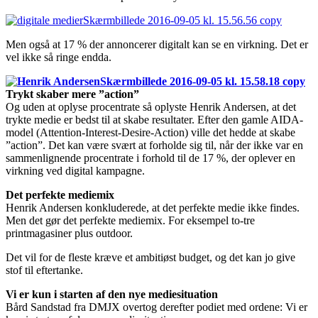
Men også at 17 % der annoncerer digitalt kan se en virkning. Det er
vel ikke så ringe endda.
Trykt skaber mere ”action”
Og uden at oplyse procentrate så oplyste Henrik Andersen, at det
trykte medie er bedst til at skabe resultater. Efter den gamle AIDA-
model (Attention-Interest-Desire-Action) ville det hedde at skabe
”action”. Det kan være svært at forholde sig til, når der ikke var en
sammenlignende procentrate i forhold til de 17 %, der oplever en
virkning ved digital kampagne.
Det perfekte mediemix
Henrik Andersen konkluderede, at det perfekte medie ikke findes.
Men det gør det perfekte mediemix. For eksempel to-tre
printmagasiner plus outdoor.
Det vil for de fleste kræve et ambitiøst budget, og det kan jo give
stof til eftertanke.
Vi er kun i starten af den nye mediesituation
Bård Sandstad fra DMJX overtog derefter podiet med ordene: Vi er