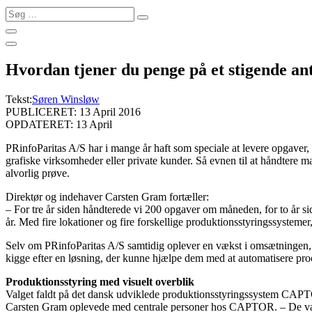
Søg
…
Hvordan tjener du penge på et stigende an
Tekst:
Søren Winsløw
PUBLICERET: 13 April 2016
OPDATERET: 13 April
PRinfoParitas A/S har i mange år haft som speciale at levere opgaver, 
grafiske virksomheder eller private kunder.
Så evnen til at håndtere m
alvorlig prøve.
Direktør og indehaver Carsten Gram fortæller:
– For tre år siden håndterede vi 200 opgaver om måneden, for to år side
år. Med fire lokationer og fire forskellige produktionsstyringssystemer,
Selv om PRinfoParitas A/S samtidig oplever en vækst i omsætningen, så
kigge efter en løsning, der kunne hjælpe dem med at automatisere proc
Produktionsstyring med visuelt overblik
Valget faldt på det dansk udviklede produktionsstyringssystem CAPTO
Carsten Gram oplevede med centrale personer hos CAPTOR. – De var go