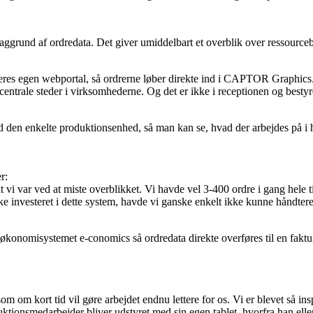
grund af ordredata. Det giver umiddelbart et overblik over ressourcebe
l deres egen webportal, så ordrerne løber direkte ind i CAPTOR Graphics
entrale steder i virksomhederne. Og det er ikke i receptionen og besty
d den enkelte produktionsenhed, så man kan se, hvad der arbejdes på i 
r:
t vi var ved at miste overblikket. Vi havde vel 3-400 ordre i gang hele t
investeret i dette system, havde vi ganske enkelt ikke kunne håndtere
onomisystemet e-conomics så ordredata direkte overføres til en faktura
 kort tid vil gøre arbejdet endnu lettere for os. Vi er blevet så inspir
ktionsmedarbejder bliver udstyret med sin egen tablet, hvorfra han el