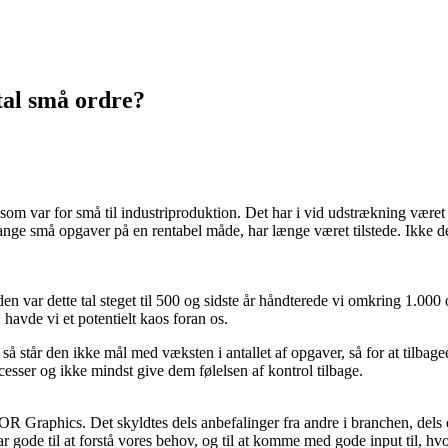
tal små ordre?
som var for små til industriproduktion. Det har i vid udstrækning været t
ange små opgaver på en rentabel måde, har længe været tilstede. Ikke d
n var dette tal steget til 500 og sidste år håndterede vi omkring 1.000 o
 havde vi et potentielt kaos foran os.
 står den ikke mål med væksten i antallet af opgaver, så for at tilbage
esser og ikke mindst give dem følelsen af kontrol tilbage.
R Graphics. Det skyldtes dels anbefalinger fra andre i branchen, dels 
de til at forstå vores behov, og til at komme med gode input til, hvo