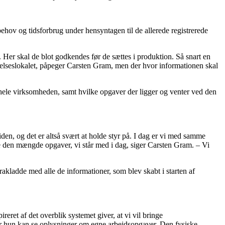
hov og tidsforbrug under hensyntagen til de allerede registrerede
. Her skal de blot godkendes før de sættes i produktion. Så snart en
relseslokalet, påpeger Carsten Gram, men der hvor informationen skal
hele virksomheden, samt hvilke opgaver der ligger og venter ved den
iden, og det er altså svært at holde styr på. I dag er vi med samme
 den mængde opgaver, vi står med i dag, siger Carsten Gram. – Vi
kladde med alle de informationer, som blev skabt i starten af
eret af det overblik systemet giver, at vi vil bringe
ler hun kan se oplysninger om egne arbejdsopgaver. Den fysiske