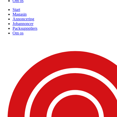
Om os
Start
Magasin
Annoncering
Jobannoncer
Packsupppliers
Om os