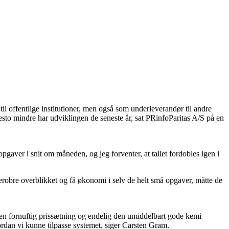
il offentlige institutioner, men også som underleverandør til andre
esto mindre har udviklingen de seneste år, sat PRinfoParitas A/S på en
pgaver i snit om måneden, og jeg forventer, at tallet fordobles igen i
erobre overblikket og få økonomi i selv de helt små opgaver, måtte de
en fornuftig prissætning og endelig den umiddelbart gode kemi
rdan vi kunne tilpasse systemet, siger Carsten Gram.