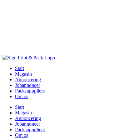
Skip
to
content
Start
Magasin
Annoncering
Jobannoncer
Packsupppliers
Om os
Start
Magasin
Annoncering
Jobannoncer
Packsupppliers
Om os