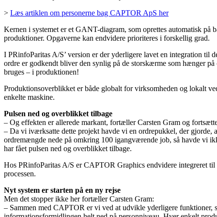
>
Læs artiklen om personerne bag CAPTOR ApS her
Kernen i systemet er et GANT-diagram, som oprettes automatisk på bag
produktioner. Opgaverne kan endvidere prioriteres i forskellig grad.
I PRinfoParitas A/S’ version er der yderligere lavet en integration ti
ordre er godkendt bliver den synlig på de storskærme som hænger på c
bruges – i produktionen!
Produktionsoverblikket er både globalt for virksomheden og lokalt ve
enkelte maskine.
Pulsen ned og overblikket tilbage
– Og effekten er allerede markant, fortæller Carsten Gram og fortsætte
– Da vi iværksatte dette projekt havde vi en ordrepukkel, der gjorde, a
ordremængde nede på omkring 100 igangværende job, så havde vi ikke 
har fået pulsen ned og overblikket tilbage.
Hos PRinfoParitas A/S er CAPTOR Graphics endvidere integreret til øk
processen.
Nyt system er starten på en ny rejse
Men det stopper ikke her fortæller Carsten Gram:
– Sammen med CAPTOR er vi ved at udvikle yderligere funktioner, som om
informationsformidlingen helt ned på personniveau. Hver enkelt produ