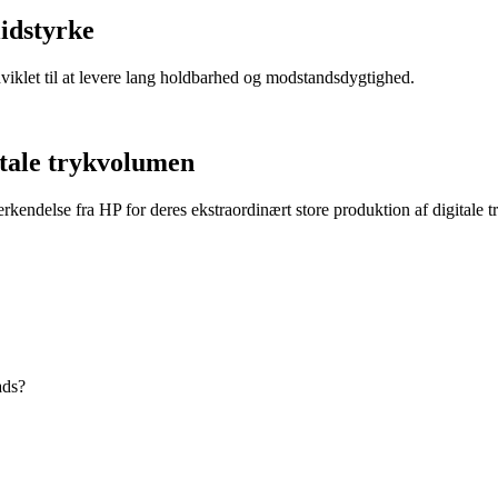
lidstyrke
dviklet til at levere lang holdbarhed og modstandsdygtighed.
itale trykvolumen
endelse fra HP for deres ekstraordinært store produktion af digitale t
ads?