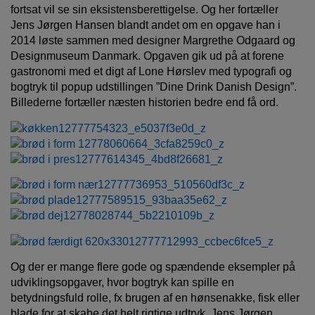
fortsat vil se sin eksistensberettigelse. Og her fortæller
Jens Jørgen Hansen blandt andet om en opgave han i
2014 løste sammen med designer Margrethe Odgaard og
Designmuseum Danmark. Opgaven gik ud på at forene
gastronomi med et digt af Lone Hørslev med typografi og
bogtryk til popup udstillingen ”Dine Drink Danish Design”.
Billederne fortæller næsten historien bedre end få ord.
Og der er mange flere gode og spændende eksempler på
udviklingsopgaver, hvor bogtryk kan spille en
betydningsfuld rolle, fx brugen af en hønsenakke, fisk eller
blade for at skabe det helt rigtige udtryk. Jens Jørgen