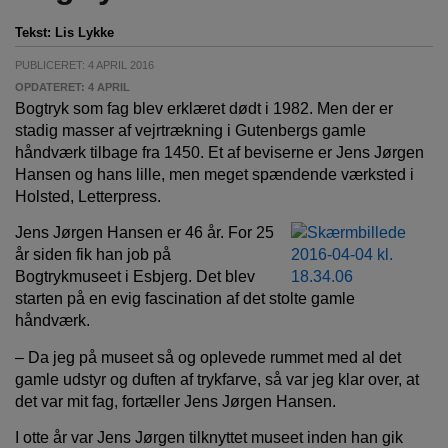
Tekst:
Lis Lykke
PUBLICERET: 4 APRIL 2016
OPDATERET: 4 APRIL
Bogtryk som fag blev erklæret dødt i 1982. Men der er
stadig masser af vejrtrækning i Gutenbergs gamle
håndværk tilbage fra 1450. Et af beviserne er Jens Jørgen
Hansen og hans lille, men meget spændende værksted i
Holsted, Letterpress.
Jens Jørgen Hansen er 46 år. For 25
år siden fik han job på
Bogtrykmuseet i Esbjerg. Det blev
starten på en evig fascination af det stolte gamle
håndværk.
– Da jeg på museet så og oplevede rummet med al det
gamle udstyr og duften af trykfarve, så var jeg klar over, at
det var mit fag, fortæller Jens Jørgen Hansen.
I otte år var Jens Jørgen tilknyttet museet inden han gik