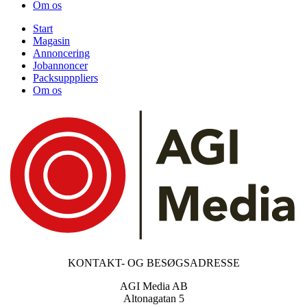
Om os
Start
Magasin
Annoncering
Jobannoncer
Packsupppliers
Om os
KONTAKT- OG BESØGSADRESSE
AGI Media AB
Altonagatan 5