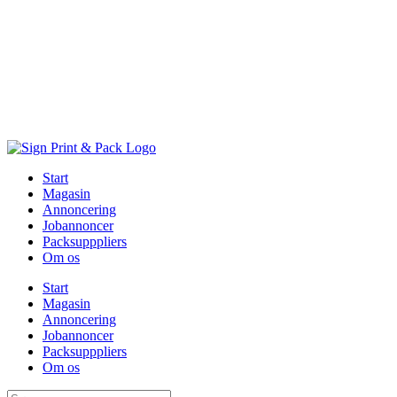
Skip
to
content
Start
Magasin
Annoncering
Jobannoncer
Packsupppliers
Om os
Start
Magasin
Annoncering
Jobannoncer
Packsupppliers
Om os
Søg