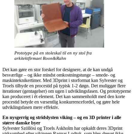
Prototype på en stoleskal til en ny stol fra
arkitektfirmaet Roon&Rahn
Det kan gøre en stor forskel for designere, at de kan undgå
besværlige – og ikke mindst omkostningstunge – smede- og
maskinteknikertimer. Med 3Dprint i storformat kan Sylvester og
Troels tilbyde en procestid på typisk 1-2 døgn. Det muliggør flere
iterationer (gentagelser) om ugen i udviklingsfasen. Og prototyperne
kan produceret i ét element. Det kan sammenholdt med den korte
procestid betyde en væsentlig konkurrencefordel, og gøre hele
udviklingsfasen mere effektiv.
En nysgerrig og stridslysten viking – og en 3D printer i alle
større danske byer
Sylvester Szöllösi og Troels Askholm har opkaldt deres 3Dprint
virksomhed efter vikingen Ragnar Lodtok, som blev drevet ikke