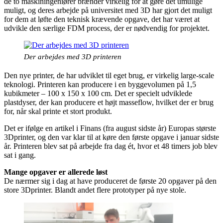
de to maskiningeniører brænder virkelig for at gøre det umulige
muligt, og deres arbejde på universitet med 3D har gjort det muligt
for dem at løfte den teknisk krævende opgave, det har været at
udvikle den særlige FDM process, der er nødvendig for projektet.
Der arbejdes med 3D printeren
Den nye printer, de har udviklet til eget brug, er virkelig large-scale
teknologi. Printeren kan producere i en byggevolumen på 1,5
kubikmeter – 100 x 150 x 100 cm. Det er specielt udviklede
plastdyser, der kan producere et højt masseflow, hvilket der er brug
for, når skal printe et stort produkt.
Det er ifølge en artikel i Finans (fra august sidste år) Europas største
3Dprinter, og den var klar til at køre den første opgave i januar sidste
år. Printeren blev sat på arbejde fra dag ét, hvor et 48 timers job blev
sat i gang.
Mange opgaver er allerede løst
De nærmer sig i dag at have produceret de første 20 opgaver på den
store 3Dprinter. Blandt andet flere prototyper på nye stole.