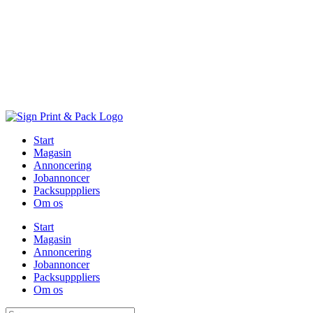
Skip
to
content
Start
Magasin
Annoncering
Jobannoncer
Packsupppliers
Om os
Start
Magasin
Annoncering
Jobannoncer
Packsupppliers
Om os
Søg