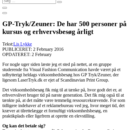
…
GP-Tryk/Zeuner: De har 500 personer på
kursus og erhvervsbesøg årligt
Tekst:
Lis Lykke
PUBLICERET: 2 February 2016
OPDATERET: 2 February
For nogle uger siden læste jeg et sted på nettet, at en gruppe
studerende fra Visual Fashion Communication havde været på et
udbytterigt heldags virksomhedsbesøg hos GP Tryk/Zeuner, der
ligesom LaserTryk.dk er ejet af Scandinavian Print Group.
Det virksomhedsbesøg fik mig til at tænke på, hvor godt det er, at
erhvervslivet bruger tid på næste generation. Det fik mig også til at
tænkte på, at det måtte være temmelig ressourcekrævende. For som
tidligere indehaver af et reklamebureau ved jeg, hvor meget tid, det
kræver at tilrettelægge et fornuftigt virksomhedsbesøg, en
praktikplads eller ligefrem at oprette en elevstilling.
Og kan det betale sig?