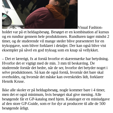
Visual Fashion-
holdet var på et heldagsbesøg. Besøget er en kombination af kursus
og en rundtur gennem hele produktionen. Rundturen tager mindst 2
timer, og de studerende vil mange steder blive præsenteret for en
trykopgave, som bliver forklaret i detaljer. Der kan også blive vist
eksempler på såvel en god tryksag som en knap så vellykket.
– Det er lærerigt, fx at forstå hvorfor et skæremærke har betydning.
Hvorfor det er vigtigt med de min. 3 mm til beskæring. De
studerende forstår det bedre, når de ser, hvorfor det betyder noget i
selve produktionen. Så kan de også forstå, hvornår det bare skal
overholdes, og hvornår det måske kan overskrides lidt, forklarer
Henrik Kruse.
Ikke alle skoler er på heldagsbesøg, nogle kommer bare i 4 timer,
men det er også minimum, hvis besøget skal give mening. Alle
besøgende får et GP-katalog med hjem. Kataloget er en miniudgave
af den store GP-Guide, som er for dyr at producere til alle de 500
besøgende årligt.