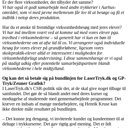
Er der flere virksomheder, der tilbyder det samme?
Vi har også et godt samarbejde med andre trykkerier i Aarhus-
området, som vi med jævne mellemrum får lov til at besøge og få et
indblik i netop deres produktion.
Har du et ønske til fremtidige virksomhedsbesøg med jeres elever?
Vi har ind imellem svært ved at komme ud med vores elever pga.
travlhed i virksomhederne – så generelt har vi kun en bøn til
virksomhederne om at afse tid til os. Vi arrangerer også individuelle
besøg for vores elever på grundforløbene, ligesom vores
skolepraktik-elever altid er interesseret i muligheden for
virksomhedsforlagt undervisning. I disse sammenhænge er vi også
på stadigt udkig efter potentielle samarbejdspartnere blandt
virksomhederne i hele midtjylland.
Og kan det så betale sig på bundlinjen for LaserTryk.dk og GP-
Tryk/Zeuner Grafisk?
I LaserTryk.dk’s CSR-politik står der, at de skal give noget tilbage til
samfundet. Det gør de så blandt andet med deres kurser og
modtagelse af studerende med gennemarbejdede programmer. Det
kræver en indsats af mange medarbejdere, og Henrik Kruse kan
ikke direkte måle resultatet på bundlinjen.
– Det kunne jeg dengang, vi inviterede kunder og kundeemner til at
deltage i trykkurserne. Det gav rigtig god mening. Det er lidt