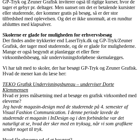
GP-Tryk og Zeuner Grafisk inviterer også til rigtige kurser, hvor de
tager et gebyr pr. deltager. Men uanset om det er betalende kursister
eller studerende, der kommer gratis på besøg, så er der stor
tilfredshed med oplevelsen. Og det er ikke unormalt, at en rundtur
afslutttes med klapsalver.
Skolerne er glade for muligheden for erhvervsbesøg
Der findes andre trykkerier end LaserTryk.dk og GP-Tryk/Zeuner
Grafisk, der tager mod studerende, og de er glade for mulighederne.
Mange er også begyndt at planlægge et eller flere
virksomhedsbesøg, når undervisningsforløbene skemalægges.
Vi har talt med to skoler, der har besøgt GP-Tryk og Zeuner Grafisk.
Hvad de mener kan du læse her:
TEKO Grafisk Undervisningsbureau – underviser Dorte
Klemmensen
Hvad er jeres målsætning med at besøge en grafisk virksomhed med
eleverne?
Jeg havde magasin-design med de studerende på 4. semester af
Visual Fashion Communication. I denne periode lavede de
studerende et magasin i InDesign og i den forbindelse var det
naturligt at se, hvad der sker med en tryksag, når vi som grafikere
sender noget til tryk
.
Hvad får eleverne ud af et besøget?