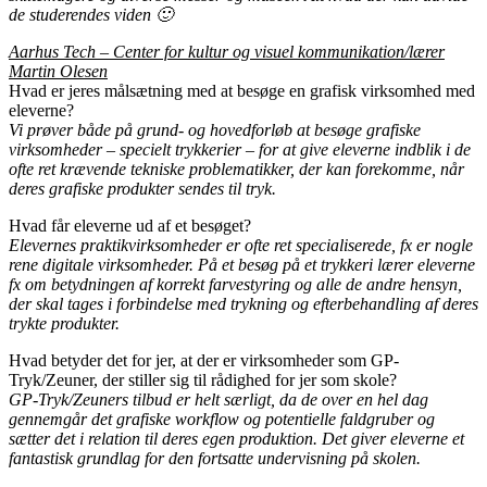
de studerendes viden 🙂
Aarhus Tech –
Center for kultur og visuel kommunikation/lærer
Martin Olesen
Hvad er jeres målsætning med at besøge en grafisk virksomhed med
eleverne?
Vi prøver både på grund- og hovedforløb at besøge grafiske
virksomheder – specielt trykkerier – for at give eleverne indblik i de
ofte ret krævende tekniske problematikker, der kan forekomme, når
deres grafiske produkter sendes til tryk.
Hvad får eleverne ud af et besøget?
Elevernes praktikvirksomheder er ofte ret specialiserede, fx er nogle
rene digitale virksomheder. På et besøg på et trykkeri lærer eleverne
fx om betydningen af korrekt farvestyring og alle de andre hensyn,
der skal tages i forbindelse med trykning og efterbehandling af deres
trykte produkter.
Hvad betyder det for jer, at der er virksomheder som GP-
Tryk/Zeuner, der stiller sig til rådighed for jer som skole?
GP-Tryk/Zeuners tilbud er helt særligt, da de over en hel dag
gennemgår det grafiske workflow og potentielle faldgruber og
sætter det i relation til deres egen produktion. Det giver eleverne et
fantastisk grundlag for den fortsatte undervisning på skolen.