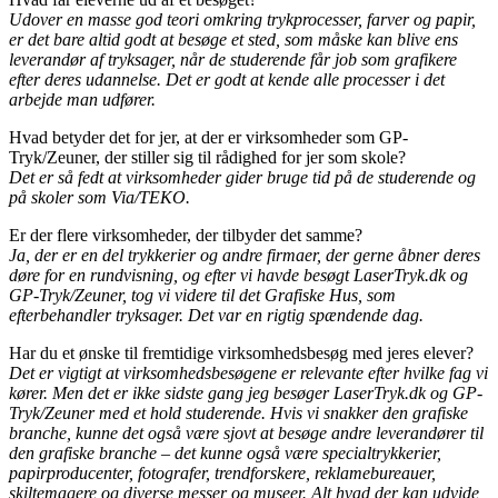
Udover en masse god teori omkring trykprocesser, farver og papir,
er det bare altid godt at besøge et sted, som måske kan blive ens
leverandør af tryksager, når de studerende får job som grafikere
efter deres udannelse. Det er godt at kende alle processer i det
arbejde man udfører.
Hvad betyder det for jer, at der er virksomheder som GP-
Tryk/Zeuner, der stiller sig til rådighed for jer som skole?
Det er så fedt at virksomheder gider bruge tid på de studerende og
på skoler som Via/TEKO.
Er der flere virksomheder, der tilbyder det samme?
Ja, der er en del trykkerier og andre firmaer, der gerne åbner deres
døre for en rundvisning, og efter vi havde besøgt LaserTryk.dk og
GP-Tryk/Zeuner, tog vi videre til det Grafiske Hus, som
efterbehandler tryksager. Det var en rigtig spændende dag.
Har du et ønske til fremtidige virksomhedsbesøg med jeres elever?
Det er vigtigt at virksomhedsbesøgene er relevante efter hvilke fag vi
kører. Men det er ikke sidste gang jeg besøger LaserTryk.dk og GP-
Tryk/Zeuner med et hold studerende. Hvis vi snakker den grafiske
branche, kunne det også være sjovt at besøge andre leverandører til
den grafiske branche – det kunne også være specialtrykkerier,
papirproducenter, fotografer, trendforskere, reklamebureauer,
skiltemagere og diverse messer og museer. Alt hvad der kan udvide