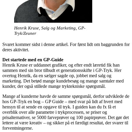
Henrik Kruse, Salg og Marketing, GP-
Tryk/Zeuner
Svaret kommer sidst i denne artikel. For først lidt om baggrunden for
deres aktivitet.
Det startede med en GP-Guide
Henrik Kruse er uddannet grafiker, og efter endt læretid fik han
sammen med sin bror tilbudt et generationsskifte i GP-Tryk. Her
overtog Henrik, da en sælger sagde op, jobbet med salg og
marketing. Det betød mange kundebesøg og mange samtaler med
kunder, der også stillede mange tryktekniske spørgsmål.
Mange af kunderne havde de samme spørgsmål, derfor udviklede de
hos GP-Tryk en bog – GP Guide – med svar på lidt af hvert med
hensyn til at sende en opgave til tryk. I guiden kan du fx få et
overblik over alle parametre i trykprocessen, se priser og
prisalternativer, se 5000 farveprøver og 100 papirprøver. Det gør det
lettere at være kreativ – og sikker på et færdigt resultat, der svarer til
forventningerne.