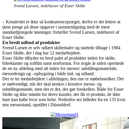
Svend Larsen, indehaver af Esser Skilte
– Kreativitet er ikke så konkurrencepræget, derfor er det lettere at
tjene penge på disse opgaver i sammenligning med de mere
standardprægede løsninger, fortæller Svend Larsen, indehaver af
Esser Skilte.
En bredt udbud af produkter
Svend Larsen er selv udlært skiltemaler og startede tilbage i 1984
Esser Skilte, der i dag har 12 medarbejdere.
Esser Skilte tilbyder en bred palet af produkter inden for skilte,
bilreklamer og solfilm samt storformat. For nogle år siden oprettede
de en ny afdeling med alt inden for messer: udstillingsmateriale,
messedesign og –opbygning i både ind- og udland.
Der er tre medarbejdere i afdelingen, den ene er møbelsnedker. Det
er nødvendigt, når der skal tænkes i kreative messe- og
udstillingsstande, men det er det, der gør forskellen. Både for Esser
Skilte og ikke mindst for deres kunder, der får et produkt, de ikke
bare kan købe hvor som helst. Nedenfor ses billeder fra en 135 kvm
stor messestand, opstillet i Düsseldorf.