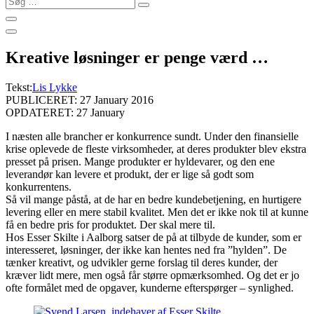
…
Kreative løsninger er penge værd …
Tekst:
Lis Lykke
PUBLICERET: 27 January 2016
OPDATERET: 27 January
I næsten alle brancher er konkurrence sundt. Under den finansielle
krise oplevede de fleste virksomheder, at deres produkter blev ekstra
presset på prisen. Mange produkter er hyldevarer, og den ene
leverandør kan levere et produkt, der er lige så godt som
konkurrentens.
Så vil mange påstå, at de har en bedre kundebetjening, en hurtigere
levering eller en mere stabil kvalitet. Men det er ikke nok til at kunne
få en bedre pris for produktet. Der skal mere til.
Hos Esser Skilte i Aalborg satser de på at tilbyde de kunder, som er
interesseret, løsninger, der ikke kan hentes ned fra ”hylden”. De
tænker kreativt, og udvikler gerne forslag til deres kunder, der
kræver lidt mere, men også får større opmærksomhed. Og det er jo
ofte formålet med de opgaver, kunderne efterspørger – synlighed.