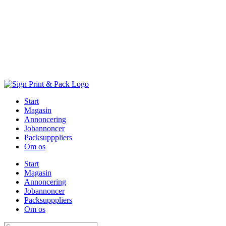
Skip
to
content
Start
Magasin
Annoncering
Jobannoncer
Packsupppliers
Om os
Start
Magasin
Annoncering
Jobannoncer
Packsupppliers
Om os
Søg