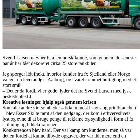
Svend Larsen nævner bl.a. en norsk kunde, som gennem de seneste
par år har fået dekoreret cirka 25 store tankbiler.
Jeg spørger lidt frækt, hvorfor kunder fra fx Sjælland eller Norge
vælger en leverandør i Aalborg, og svaret kommet hurtigt og med et
stort smil:
– Det er da fordi, vi er gode, lyder det fra Svend Larsen med jysk
beskedenhed J
Kreative løsninger hjalp også gennem krisen
Som alle andre virksomheder – ikke mindst i sign- og printbranchen
– blev Esser Skilte ramt af den nedgang, der kom i erhvervslivets
lyst og evne til at bruge penge til reklame og synlighed i form af fx
skiltning og bildekorationer.
Konkurrencen blev hård. Der var kamp om kunderne, men så var
det en fordel at kunne tilbyde opgaver, der var lidt mere end en