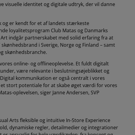
e visuelle identitet og digitale udtryk, der vil danne
 og er kendt for et af landets stærkeste
nde loyalitetsprogram Club Matas og Danmarks
rt indgår partnerskabet med solid erfaring fra at
s’ skønhedsbrand i Sverige, Norge og Finland – samt
 og skønhedsbranche.
 vores online- og offlineoplevelse. Et fuldt digitalt
 kunder, være relevante i beslutningsøjeblikket og
Digital kommunikation er også centralt i vores
et stort potentiale for at skabe øget værdi for vores
atas-oplevelsen, siger Janne Andersen, SVP
ual Arts fleksible og intuitive In-Store Experience
d, dynamiske regler, detailmedier og integrationer
t er ansvarlig for hele værdikæden, fra koncept og