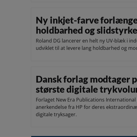
Ny inkjet-farve forlæng
holdbarhed og slidstyrk
Roland DG lancerer en helt ny UV-blæk i indus
udviklet til at levere lang holdbarhed og m
Dansk forlag modtager pr
største digitale trykvol
Forlaget New Era Publications Internationa
anerkendelse fra HP for deres ekstraordinæ
digitale tryksager.