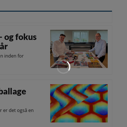
– og fokus
år
on inden for
ballage
r er det også en