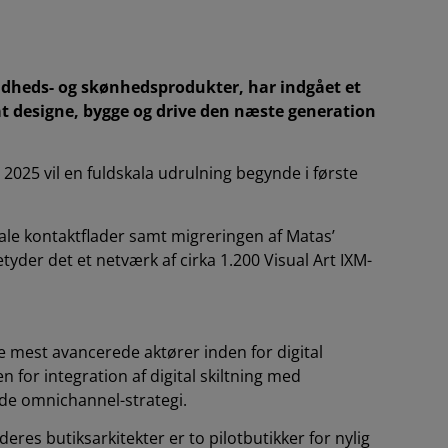
dheds- og skønhedsprodukter, har indgået et
t designe, bygge og drive den næste generation
t 2025 vil en fuldskala udrulning begynde i første
tale kontaktflader samt migreringen af Matas’
etyder det et netværk af cirka 1.200 Visual Art IXM-
e mest avancerede aktører inden for digital
 for integration af digital skiltning med
e omnichannel-strategi.
eres butiksarkitekter er to pilotbutikker for nylig