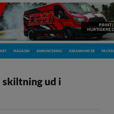
TART
MAGASIN
ANNONCERING
JOBANNONCER
PACKSU
 skiltning ud i