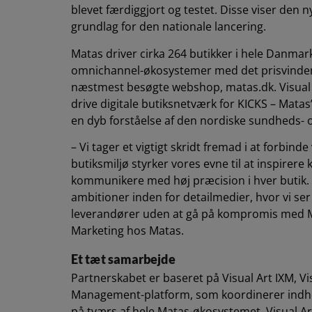
blevet færdiggjort og testet. Disse viser den ny
grundlag for den nationale lancering.
Matas driver cirka 264 butikker i hele Danmark
omnichannel-økosystemer med det prisvinde
næstmest besøgte webshop, matas.dk. Visual A
drive digitale butiksnetværk for KICKS – Mata
en dyb forståelse af den nordiske sundheds-
– Vi tager et vigtigt skridt fremad i at forbinde
butiksmiljø styrker vores evne til at inspirere
kommunikere med høj præcision i hver butik. 
ambitioner inden for detailmedier, hvor vi ser 
leverandører uden at gå på kompromis med M
Marketing hos Matas.
Et tæt samarbejde
Partnerskabet er baseret på Visual Art IXM, Vis
Management-platform, som koordinerer indhol
på tværs af hele Matas-økosystemet. Visual Ar