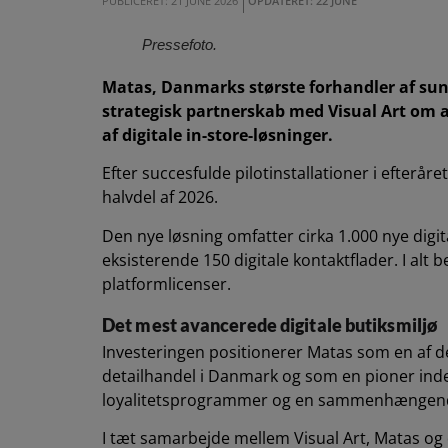
PUBLICERET: 21 JUNE 2026
OPDATERET: 22 JUNE
Pressefoto.
Matas, Danmarks største forhandler af sun
strategisk partnerskab med Visual Art om a
af digitale in-store-løsninger.
Efter succesfulde pilotinstallationer i efteråre
halvdel af 2026.
Den nye løsning omfatter cirka 1.000 nye digi
eksisterende 150 digitale kontaktflader. I alt b
platformlicenser.
Det mest avancerede digitale butiksmiljø
Investeringen positionerer Matas som en af d
detailhandel i Danmark og som en pioner inden
loyalitetsprogrammer og en sammenhængend
I tæt samarbejde mellem Visual Art, Matas og d