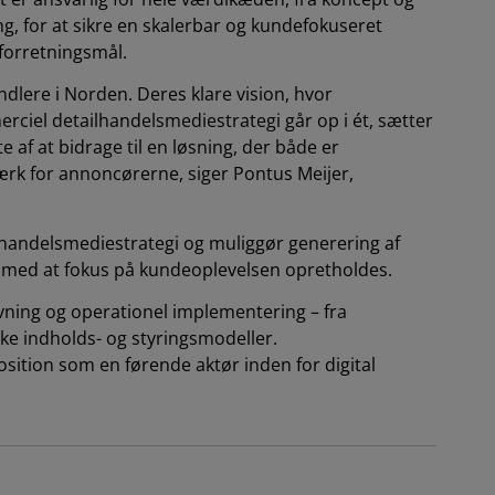
ng, for at sikre en skalerbar og kundefokuseret
 forretningsmål.
dlere i Norden. Deres klare vision, hvor
ciel detailhandelsmediestrategi går op i ét, sætter
 af at bidrage til en løsning, der både er
rk for annoncørerne, siger Pontus Meijer,
ailhandelsmediestrategi og muliggør generering af
ig med at fokus på kundeoplevelsen opretholdes.
vning og operationel implementering – fra
e indholds- og styringsmodeller.
osition som en førende aktør inden for digital