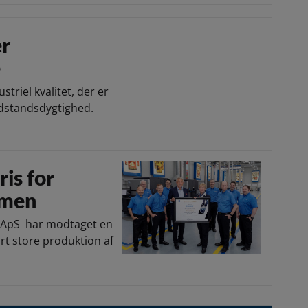
er
e
triel kvalitet, der er
odstandsdygtighed.
is for
umen
l ApS har modtaget en
rt store produktion af