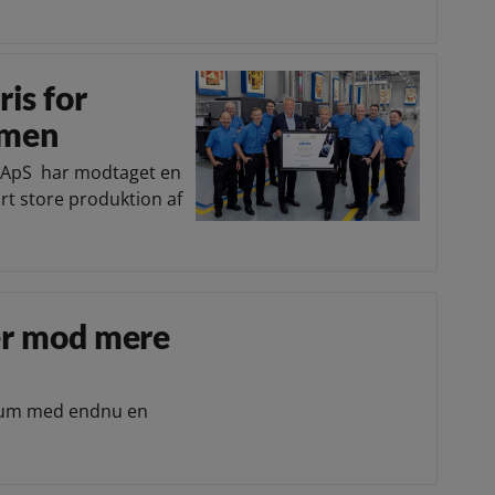
is for
umen
l ApS har modtaget en
rt store produktion af
rer mod mere
læum med endnu en