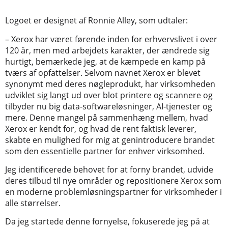
Logoet er designet af Ronnie Alley, som udtaler:
– Xerox har været førende inden for erhvervslivet i over
120 år, men med arbejdets karakter, der ændrede sig
hurtigt, bemærkede jeg, at de kæmpede en kamp på
tværs af opfattelser. Selvom navnet Xerox er blevet
synonymt med deres nøgleprodukt, har virksomheden
udviklet sig langt ud over blot printere og scannere og
tilbyder nu big data-softwareløsninger, AI-tjenester og
mere. Denne mangel på sammenhæng mellem, hvad
Xerox er kendt for, og hvad de rent faktisk leverer,
skabte en mulighed for mig at genintroducere brandet
som den essentielle partner for enhver virksomhed.
Jeg identificerede behovet for at forny brandet, udvide
deres tilbud til nye områder og repositionere Xerox som
en moderne problemløsningspartner for virksomheder i
alle størrelser.
Da jeg startede denne fornyelse, fokuserede jeg på at