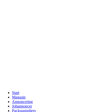
Skip
to
content
Start
Magasin
Annoncering
Jobannoncer
Packsupppliers