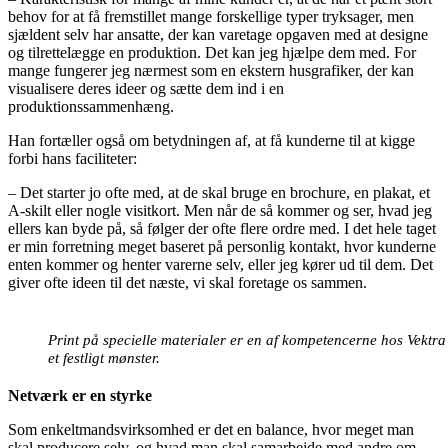
behov for at få fremstillet mange forskellige typer tryksager, men
sjældent selv har ansatte, der kan varetage opgaven med at designe
og tilrettelægge en produktion. Det kan jeg hjælpe dem med. For
mange fungerer jeg nærmest som en ekstern husgrafiker, der kan
visualisere deres ideer og sætte dem ind i en
produktionssammenhæng.
Han fortæller også om betydningen af, at få kunderne til at kigge
forbi hans faciliteter:
– Det starter jo ofte med, at de skal bruge en brochure, en plakat, et
A-skilt eller nogle visitkort. Men når de så kommer og ser, hvad jeg
ellers kan byde på, så følger der ofte flere ordre med. I det hele taget
er min forretning meget baseret på personlig kontakt, hvor kunderne
enten kommer og henter varerne selv, eller jeg kører ud til dem. Det
giver ofte ideen til det næste, vi skal foretage os sammen.
Print på specielle materialer er en af kompetencerne hos Vektra 
et festligt mønster.
Netværk er en styrke
Som enkeltmandsvirksomhed er det en balance, hvor meget man
skal producere selv, og hvad man skal samarbejde med andre om.