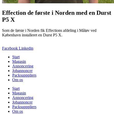
Effection de første i Norden med en Durst
P5 X
Som de første i Norden fik Effections afdeling i Måløv ved
København installeret en Durst P5 X.
Facebook
Linkedin
Start
Magasin
Annoncering
Jobannoncer
Packsupppliers
Om os
Start
Magasin
Annoncering
Jobannoncer
Packsupppliers
Om os