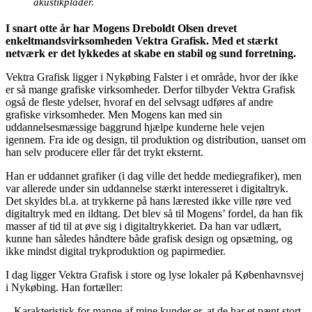
akustikplader.
I snart otte år har Mogens Dreboldt Olsen drevet
enkeltmandsvirksomheden Vektra Grafisk. Med et stærkt
netværk er det lykkedes at skabe en stabil og sund forretning.
Vektra Grafisk ligger i Nykøbing Falster i et område, hvor der ikke
er så mange grafiske virksomheder. Derfor tilbyder Vektra Grafisk
også de fleste ydelser, hvoraf en del selvsagt udføres af andre
grafiske virksomheder. Men Mogens kan med sin
uddannelsesmæssige baggrund hjælpe kunderne hele vejen
igennem. Fra ide og design, til produktion og distribution, uanset om
han selv producere eller får det trykt eksternt.
Han er uddannet grafiker (i dag ville det hedde mediegrafiker), men
var allerede under sin uddannelse stærkt interesseret i digitaltryk.
Det skyldes bl.a. at trykkerne på hans lærested ikke ville røre ved
digitaltryk med en ildtang. Det blev så til Mogens’ fordel, da han fik
masser af tid til at øve sig i digitaltrykkeriet. Da han var udlært,
kunne han således håndtere både grafisk design og opsætning, og
ikke mindst digital trykproduktion og papirmedier.
I dag ligger Vektra Grafisk i store og lyse lokaler på Københavnsvej
i Nykøbing. Han fortæller:
– Karakteristisk for mange af mine kunder er, at de har et pænt stort