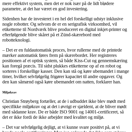
mere effektivt system, men det er nok især på de lidt blødere
parametre, at det har været en god investering.
Sidenhen har de investeret i en hel del forskelligt udstyr inklusive
nogle robotter. Og selvom de er en serigrafisk virksomhed, vil
etiketterne til Nordværk blive produceret en digital inkjet-printer og
efterfølgende blive skåret på et Zünd-skærebord med
robotteknologi.
– Det er en fuldautomatisk proces, hvor rullerne med de printede
mærker automatisk føres frem på skærebordet. Her registreres
positionen af et optisk system, så både Kiss-Cut og gennemskæring
kan foregå præcis. Til sidst plukkes etiketterne op af en robot og
sorteres i forskellige kasser. Den kan stå og køre ubemandet i mange
timer, hvilket selvfølgelig frigører kapacitet til andre opgaver. Og
den kan såmænd også køre ubemandet om natten, forklarer han.
Miljøkrav
Christian Strøyberg fortæller, at de i udbuddet ikke blev mødt med
specifikke miljøkrav og at det i øvrigt er sjældent, at de bliver mødt
med sådanne krav. De er både ISO 9001 og 14001-certificeret, så
det er ikke fordi de ikke arbejder med kvalitet og miljø.
– Det var selvfølgelig dejligt, at vi kunne svare positivt på, at vi