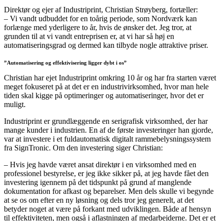
Direktør og ejer af Industriprint, Christian Strøyberg, fortæller:
– Vi vandt udbuddet for en toårig periode, som Nordværk kan
forlænge med yderligere to år, hvis de ønsker det. Jeg tror, at
grunden til at vi vandt entreprisen er, at vi har så høj en
automatiseringsgrad og dermed kan tilbyde nogle attraktive priser.
”Automatisering og effektivisering ligger dybt i os”
Christian har ejet Industriprint omkring 10 år og har fra starten været
meget fokuseret på at det er en industrivirksomhed, hvor man hele
tiden skal kigge på optimeringer og automatiseringer, hvor det er
muligt.
Industriprint er grundlæggende en serigrafisk virksomhed, der har
mange kunder i industrien. En af de første investeringer han gjorde,
var at investere i et fuldautomatisk digitalt rammebelysningssystem
fra SignTronic. Om den investering siger Christian:
– Hvis jeg havde været ansat direktør i en virksomhed med en
professionel bestyrelse, er jeg ikke sikker på, at jeg havde fået den
investering igennem på det tidspunkt på grund af manglende
dokumentation for afkast og beparelser. Men dels skulle vi begynde
at se os om efter en ny løsning og dels tror jeg generelt, at det
betyder noget at være på forkant med udviklingen. Både af hensyn
til effektiviteten, men også i aflastningen af medarbejderne. Det er et