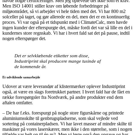
havde nogle certificeringer. Men jeg oplevede det ikke som et krav.
Men ISO 14001 stiller krav om løbende forbedringer på
miljøområdet, så vi arbejder vi hele tiden med det. Vi har 800 m2
solceller på taget, og gør allerede en del, men det er en kontinuerlig
proces. Vi var også på et tidspunkt med i ClimateCalc, men havde
ingen kunder der efterspurgte det, måske fordi det var så lille en del i
kundernes store regnskab. Vi har i hvert fald sat det på pause, indtil
nogen efterspørger det.
Det er selvklæbende etiketter som disse,
Industriprint skal producere mange tusinde af
de kommende år.
Et udviklende samarbejde
Udover at være leverandør af klistermærker oplever Industriprint
også, at være en slags foretrukket partner. I hvert fald har de fået en
række forespørgsler fra Nordværk, på andre produkter end dem
aftalen omfatter.
– De har f.eks. forespurgt på nogle store figurskårne og printede
aluminiumsskilte til genbrugspladserne, som skal vejlede ved
sortering på containerpladsen. Vi har lavet masser af mindre skilte til
maskiner på vores laserskærer, men ikke i den størrelse, som i nogen
tilfælde var helt op til én m2. Men vi løste også den opgave og har