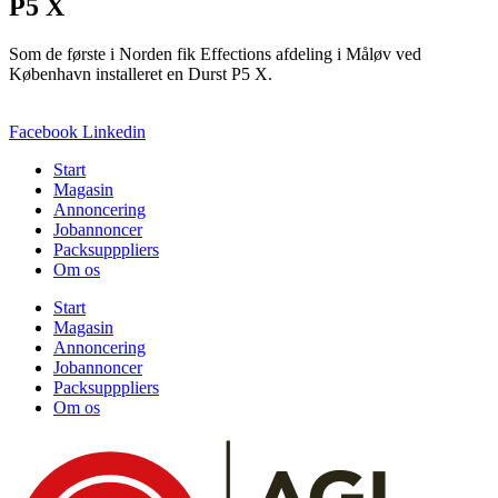
P5 X
Som de første i Norden fik Effections afdeling i Måløv ved
København installeret en Durst P5 X.
Facebook
Linkedin
Start
Magasin
Annoncering
Jobannoncer
Packsupppliers
Om os
Start
Magasin
Annoncering
Jobannoncer
Packsupppliers
Om os