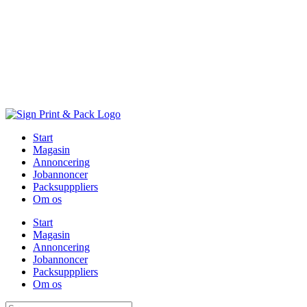
Skip
to
content
Start
Magasin
Annoncering
Jobannoncer
Packsupppliers
Om os
Start
Magasin
Annoncering
Jobannoncer
Packsupppliers
Om os
Søg