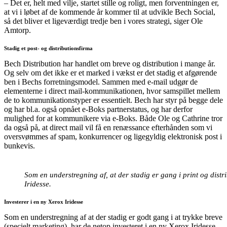
– Det er, helt med vilje, startet stille og roligt, men forventningen er,
at vi i løbet af de kommende år kommer til at udvikle Bech Social,
så det bliver et ligeværdigt tredje ben i vores strategi, siger Ole
Amtorp.
Stadig et post- og distributionsfirma
Bech Distribution har handlet om breve og distribution i mange år.
Og selv om det ikke er et marked i vækst er det stadig et afgørende
ben i Bechs forretningsmodel. Sammen med e-mail udgør de
elementerne i direct mail-kommunikationen, hvor samspillet mellem
de to kommunikationstyper er essentielt. Bech har styr på begge dele
og har bl.a. også opnået e-Boks partnerstatus, og har derfor
mulighed for at kommunikere via e-Boks. Både Ole og Cathrine tror
da også på, at direct mail vil få en renæssance efterhånden som vi
oversvømmes af spam, konkurrencer og ligegyldig elektronisk post i
bunkevis.
Som en understregning af, at der stadig er gang i print og distr
Iridesse.
Investerer i en ny Xerox Iridesse
Som en understregning af at der stadig er godt gang i at trykke breve
(specielt marketing), har de netop investeret i en ny Xerox Iridesse-