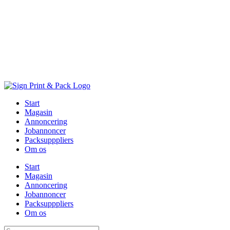
Skip
to
content
Start
Magasin
Annoncering
Jobannoncer
Packsupppliers
Om os
Start
Magasin
Annoncering
Jobannoncer
Packsupppliers
Om os
Søg