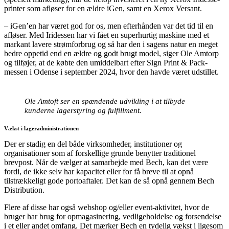
printer som afløser for en ældre iGen, samt en Xerox Versant.
– iGen’en har været god for os, men efterhånden var det tid til en
afløser. Med Iridessen har vi fået en superhurtig maskine med et
markant lavere strømforbrug og så har den i sagens natur en meget
bedre oppetid end en ældre og godt brugt model, siger Ole Amtorp
og tilføjer, at de købte den umiddelbart efter Sign Print & Pack-
messen i Odense i september 2024, hvor den havde været udstillet.
Ole Amtoft ser en spændende udvikling i at tilbyde
kunderne lagerstyring og fulfillment.
Vækst i lageradministrationen
Der er stadig en del både virksomheder, institutioner og
organisationer som af forskellige grunde benytter traditionel
brevpost. Når de vælger at samarbejde med Bech, kan det være
fordi, de ikke selv har kapacitet eller for få breve til at opnå
tilstrækkeligt gode portoaftaler. Det kan de så opnå gennem Bech
Distribution.
Flere af disse har også webshop og/eller event-aktivitet, hvor de
bruger har brug for opmagasinering, vedligeholdelse og forsendelse
i et eller andet omfang. Det mærker Bech en tydelig vækst i ligesom