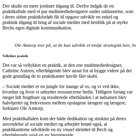
Der skulle en mere jordnær tilgang til. Derfor indgik de en
praktikaftale med et par multimediedesignere under uddannelse, som
i deres sidste praktikforløb fik til opgave udvikle en enkel og
praktisk tilgang til brug af sociale medier med henblik på at styrke
Bechs egen digitale kommunikation.
Ole Amtorp tror på, at de kan udvikle et tredje strategisk ben, 
Vellykket praktik
Det var så vellykket en praktik, at den ene multimediedesigner,
Cathrine Autzen, efterfølgende blev ansat for at bygge videre på det
gode grundlag de to praktikanter havde fået skabt.
– Sociale medier er en jungle for mange af os, og vi ved ikke,
hvordan og hvor vi udnytter ressourcerne bedst. Tidligere forsøg var
meget lidt frugtbare og resulterede efterhånden i at indsatsen blev
halvhjertet og frekvensen mellem opslagene længere og længere,
forklarer Ole Amtorp.
Med praktikaftalen kom der både dedikation og struktur på deres
anvendelse af sociale medier og arbejdet betød også, at
praktikanterne udviklede en ny visuel identitet til Bech og
efterfølgende også en ny hjemmeside.