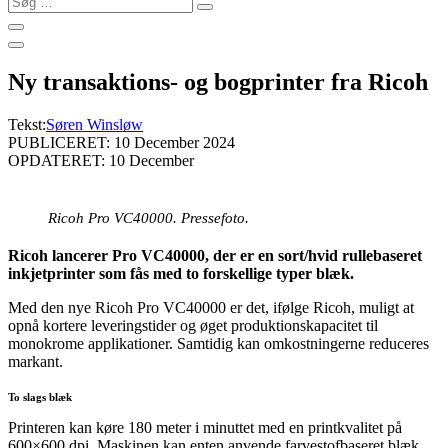
…
Ny transaktions- og bogprinter fra Ricoh
Tekst:
Søren Winsløw
PUBLICERET: 10 December 2024
OPDATERET: 10 December
Ricoh Pro VC40000. Pressefoto.
Ricoh lancerer Pro VC40000, der er en sort/hvid rullebaseret
inkjetprinter som fås med to forskellige typer blæk.
Med den nye Ricoh Pro VC40000 er det, ifølge Ricoh, muligt at
opnå kortere leveringstider og øget produktionskapacitet til
monokrome applikationer. Samtidig kan omkostningerne reduceres
markant.
To slags blæk
Printeren kan køre 180 meter i minuttet med en printkvalitet på
600×600 dpi. Maskinen kan enten anvende farvestofbaseret blæk,