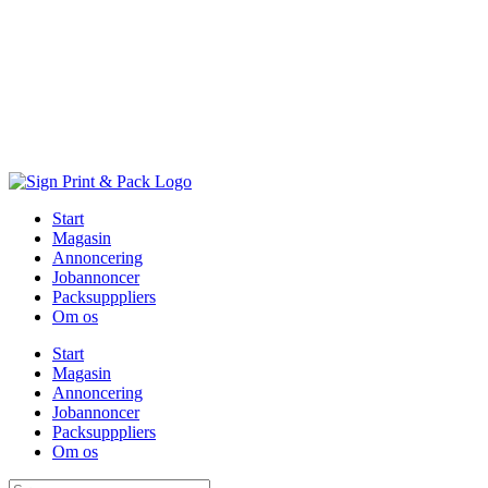
Skip
to
content
Start
Magasin
Annoncering
Jobannoncer
Packsupppliers
Om os
Start
Magasin
Annoncering
Jobannoncer
Packsupppliers
Om os
Søg