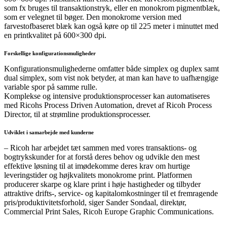
som fx bruges til transaktionstryk, eller en monokrom pigmentblæk,
som er velegnet til bøger. Den monokrome version med
farvestofbaseret blæk kan også køre op til 225 meter i minuttet med
en printkvalitet på 600×300 dpi.
Forskellige konfigurationsmuligheder
Konfigurationsmulighederne omfatter både simplex og duplex samt
dual simplex, som vist nok betyder, at man kan have to uafhængige
variable spor på samme rulle.
Komplekse og intensive produktionsprocesser kan automatiseres
med Ricohs Process Driven Automation, drevet af Ricoh Process
Director, til at strømline produktionsprocesser.
Udviklet i samarbejde med kunderne
– Ricoh har arbejdet tæt sammen med vores transaktions- og
bogtrykskunder for at forstå deres behov og udvikle den mest
effektive løsning til at imødekomme deres krav om hurtige
leveringstider og højkvalitets monokrome print. Platformen
producerer skarpe og klare print i høje hastigheder og tilbyder
attraktive drifts-, service- og kapitalomkostninger til et fremragende
pris/produktivitetsforhold, siger Sander Sondaal, direktør,
Commercial Print Sales, Ricoh Europe Graphic Communications.