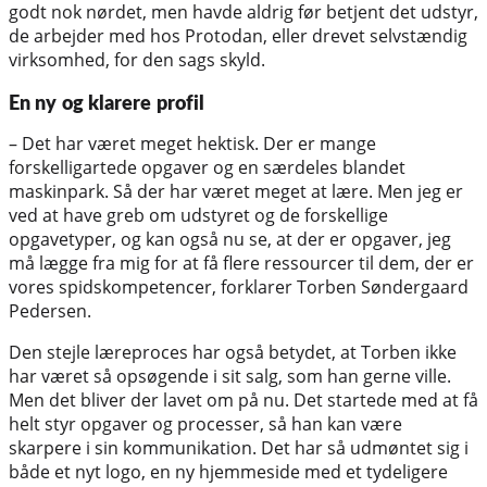
godt nok nørdet, men havde aldrig før betjent det udstyr,
de arbejder med hos Protodan, eller drevet selvstændig
virksomhed, for den sags skyld.
En ny og klarere profil
– Det har været meget hektisk. Der er mange
forskelligartede opgaver og en særdeles blandet
maskinpark. Så der har været meget at lære. Men jeg er
ved at have greb om udstyret og de forskellige
opgavetyper, og kan også nu se, at der er opgaver, jeg
må lægge fra mig for at få flere ressourcer til dem, der er
vores spidskompetencer, forklarer Torben Søndergaard
Pedersen.
Den stejle læreproces har også betydet, at Torben ikke
har været så opsøgende i sit salg, som han gerne ville.
Men det bliver der lavet om på nu. Det startede med at få
helt styr opgaver og processer, så han kan være
skarpere i sin kommunikation. Det har så udmøntet sig i
både et nyt logo, en ny hjemmeside med et tydeligere