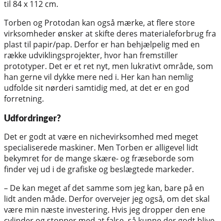
til 84 x 112 cm.
Torben og Protodan kan også mærke, at flere store
virksomheder ønsker at skifte deres materialeforbrug fra
plast til papir/pap. Derfor er han behjælpelig med en
række udviklingsprojekter, hvor han fremstiller
prototyper. Det er et ret nyt, men lukrativt område, som
han gerne vil dykke mere ned i. Her kan han nemlig
udfolde sit nørderi samtidig med, at det er en god
forretning.
Udfordringer?
Det er godt at være en nichevirksomhed med meget
specialiserede maskiner. Men Torben er alligevel lidt
bekymret for de mange skære- og fræseborde som
finder vej ud i de grafiske og beslægtede markeder.
– De kan meget af det samme som jeg kan, bare på en
lidt anden måde. Derfor overvejer jeg også, om det skal
være min næste investering. Hvis jeg dropper den ene
cylinder og stopper med at false, så kunne der godt blive