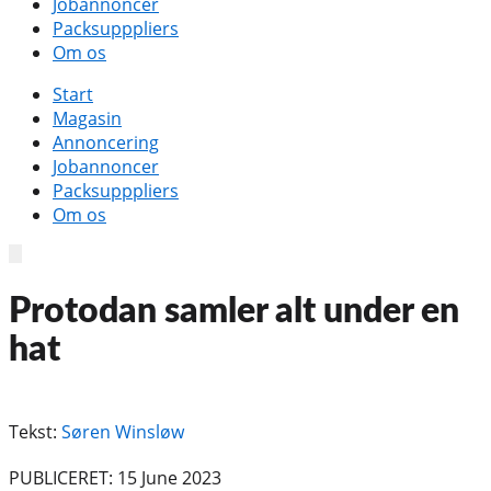
Jobannoncer
Packsupppliers
Om os
Start
Magasin
Annoncering
Jobannoncer
Packsupppliers
Om os
Protodan samler alt under en
hat
Tekst:
Søren Winsløw
PUBLICERET: 15 June 2023