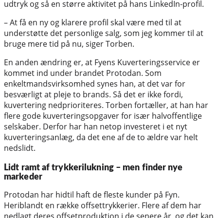
udtryk og så en større aktivitet på hans LinkedIn-profil.
– At få en ny og klarere profil skal være med til at
understøtte det personlige salg, som jeg kommer til at
bruge mere tid på nu, siger Torben.
En anden ændring er, at Fyens Kuverteringsservice er
kommet ind under brandet Protodan. Som
enkeltmandsvirksomhed synes han, at det var for
besværligt at pleje to brands. Så det er ikke fordi,
kuvertering nedprioriteres. Torben fortæller, at han har
flere gode kuverteringsopgaver for især halvoffentlige
selskaber. Derfor har han netop investeret i et nyt
kuverteringsanlæg, da det ene af de to ældre var helt
nedslidt.
Lidt ramt af trykkerilukning – men finder nye
markeder
Protodan har hidtil haft de fleste kunder på Fyn.
Heriblandt en række offsettrykkerier. Flere af dem har
nedlagt deres offsetproduktion i de senere år, og det kan