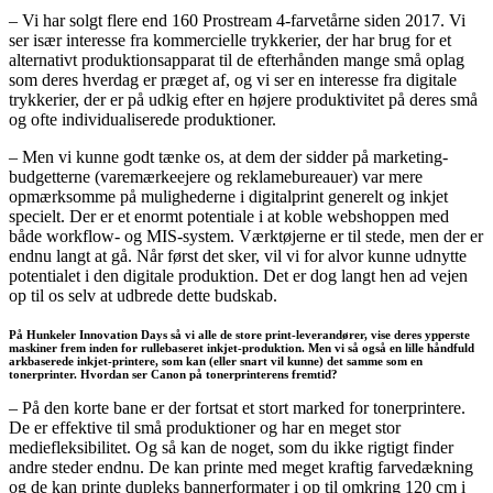
– Vi har solgt flere end 160 Prostream 4-farvetårne siden 2017. Vi
ser især interesse fra kommercielle trykkerier, der har brug for et
alternativt produktionsapparat til de efterhånden mange små oplag
som deres hverdag er præget af, og vi ser en interesse fra digitale
trykkerier, der er på udkig efter en højere produktivitet på deres små
og ofte individualiserede produktioner.
– Men vi kunne godt tænke os, at dem der sidder på marketing-
budgetterne (varemærkeejere og reklamebureauer) var mere
opmærksomme på mulighederne i digitalprint generelt og inkjet
specielt. Der er et enormt potentiale i at koble webshoppen med
både workflow- og MIS-system. Værktøjerne er til stede, men der er
endnu langt at gå. Når først det sker, vil vi for alvor kunne udnytte
potentialet i den digitale produktion. Det er dog langt hen ad vejen
op til os selv at udbrede dette budskab.
På Hunkeler Innovation Days så vi alle de store print-leverandører, vise deres ypperste
maskiner frem inden for rullebaseret inkjet-produktion. Men vi så også en lille håndfuld
arkbaserede inkjet-printere, som kan (eller snart vil kunne) det samme som en
tonerprinter. Hvordan ser Canon på tonerprinterens fremtid?
– På den korte bane er der fortsat et stort marked for tonerprintere.
De er effektive til små produktioner og har en meget stor
mediefleksibilitet. Og så kan de noget, som du ikke rigtigt finder
andre steder endnu. De kan printe med meget kraftig farvedækning
og de kan printe dupleks bannerformater i op til omkring 120 cm i