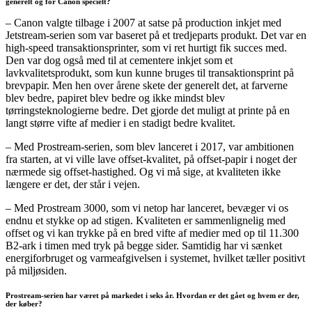
generelt og for Canon specielt?
– Canon valgte tilbage i 2007 at satse på production inkjet med
Jetstream-serien som var baseret på et tredjeparts produkt. Det var en
high-speed transaktionsprinter, som vi ret hurtigt fik succes med.
Den var dog også med til at cementere inkjet som et
lavkvalitetsprodukt, som kun kunne bruges til transaktionsprint på
brevpapir. Men hen over årene skete der generelt det, at farverne
blev bedre, papiret blev bedre og ikke mindst blev
tørringsteknologierne bedre. Det gjorde det muligt at printe på en
langt større vifte af medier i en stadigt bedre kvalitet.
– Med Prostream-serien, som blev lanceret i 2017, var ambitionen
fra starten, at vi ville lave offset-kvalitet, på offset-papir i noget der
nærmede sig offset-hastighed. Og vi må sige, at kvaliteten ikke
længere er det, der står i vejen.
– Med Prostream 3000, som vi netop har lanceret, bevæger vi os
endnu et stykke op ad stigen. Kvaliteten er sammenlignelig med
offset og vi kan trykke på en bred vifte af medier med op til 11.300
B2-ark i timen med tryk på begge sider. Samtidig har vi sænket
energiforbruget og varmeafgivelsen i systemet, hvilket tæller positivt
på miljøsiden.
Prostream-serien har været på markedet i seks år. Hvordan er det gået og hvem er der,
der køber?