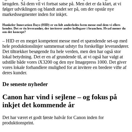
længden. Så dem vil vi fortsat satse på. Men det er da klart, at vi
følger udviklingen og blandt andet ser på, om der opstår nye
markedssegmenter inden for inkjet.
Hunkeler Innovation Days (HID) er en lidt anderledes form messe end dem vi ellers
kender. Det er én leverandør, der inviterer andre kollegaer i branchen. Hvad mener du
om det koncept?
– HID er en meget kompetent messe med et spændende set-up med
hele produktionslinjer sammensat udstyr fra forskellige leverandører.
Det tiltrækker besøgende fra hele verden, men den har også stor
lokal betydning. Det er en af grundende til, at vi også har valgt at
udstille både vores iX3200 og den nye Imagepress 1000. Det giver
vores lokale forhandlere mulighed for at invitere en bredere vifte af
deres kunder.
De seneste nyheder
Canon har vind i sejlene – og fokus på
inkjet det kommende år
Det har været et godt første halvår for Canon inden for
produktionsprint.