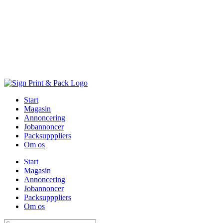
Skip
to
content
Start
Magasin
Annoncering
Jobannoncer
Packsupppliers
Om os
Start
Magasin
Annoncering
Jobannoncer
Packsupppliers
Om os
Søg